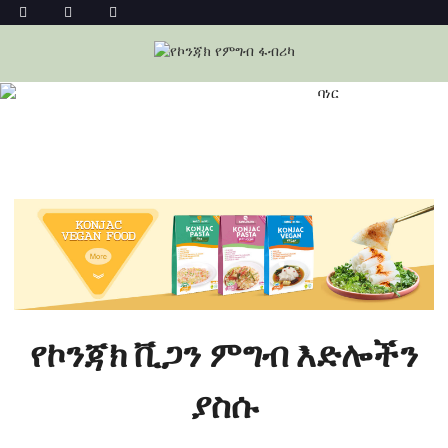
የኮንጃክ የቪጋን ምግብ ጅምላ ሽያጭ
መነሻ
የኮንጃክ የቪጋን ምግብ ጅምላ ሽያጭ
የኮንጃክ ቪጋን ምግብ እድሎችን
ያስሱ