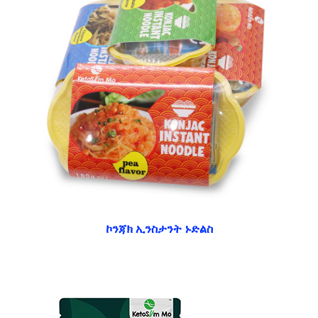
ኮንጃክ ኢንስታንት ኑድልስ