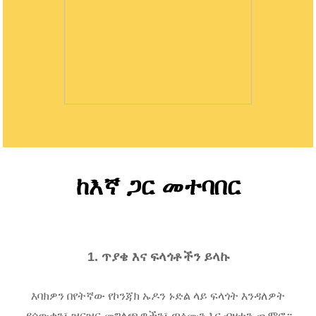
ከእኛ ጋር መተባበር
1. ጥያቄ እና ፍላጎቶችን ይላኩ
እባክዎን በየትኛው የኮንጃክ ኡዶን ኑድል ላይ ፍላጎት እንዳለዎት
ያሳውቁን፣ ዝርዝር መግለጫዎችን፣ ጣዕሙን እና ብዛቱን ጨምሮ።