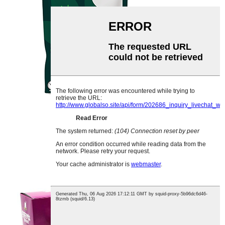
የኮንጃክ ሩዝ ጅምላ ሽያጭ