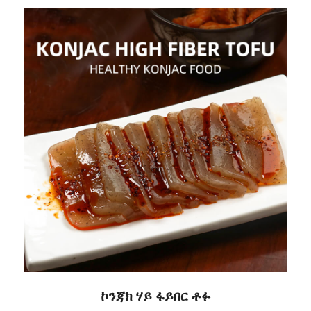
ኮንጃክ ሃይ ፋይበር ቶፉ