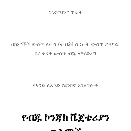
ፕሪሚየም ጥራት
በክምችት ውስጥ ለመገኘት በ24 ሰዓታት ውስጥ ይላካል፣
በ7 ቀናት ውስጥ ብጁ ለማድረግ
የአንድ ለአንድ የደንበኛ አገልግሎት
የብጁ ኮንጃክ ቬጀቴሪያን