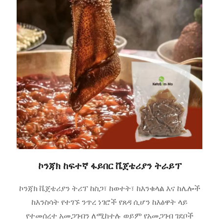
ኮንጃክ ከፍተኛ ፋይበር ቬጀቴሪያን ትራይፕ
ኮንጃክ ቬጀቴሪያን ትሪፕ ከስጋ፣ ከወተት፣ ከእንቁላል እና ከሌሎች
ከእንስሳት የተገኙ ንጥረ ነገሮች የጸዳ ሲሆን ከእፅዋት ላይ
የተመሰረተ አመጋገብን ለሚከተሉ ወይም የአመጋገብ ገደቦች