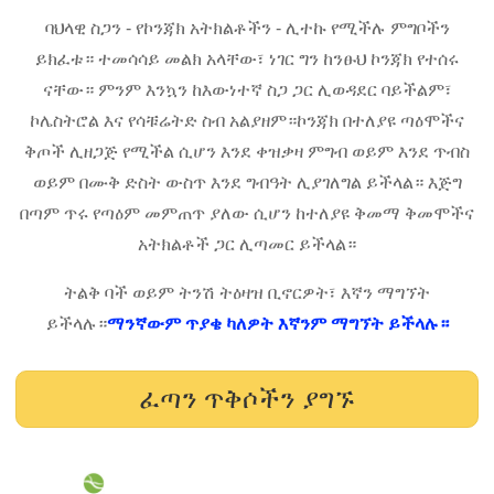
ባህላዊ ስጋን - የኮንጃክ አትክልቶችን - ሊተኩ የሚችሉ ምግቦችን
ይክፈቱ። ተመሳሳይ መልክ አላቸው፣ ነገር ግን ከንፁህ ኮንጃክ የተሰሩ
ናቸው። ምንም እንኳን ከእውነተኛ ስጋ ጋር ሊወዳደር ባይችልም፣
ኮሌስትሮል እና የሳቹሬትድ ስብ አልያዘም።
ኮንጃክ በተለያዩ ጣዕሞችና
ቅጦች ሊዘጋጅ የሚችል ሲሆን እንደ ቀዝቃዛ ምግብ ወይም እንደ ጥብስ
ወይም በሙቅ ድስት ውስጥ እንደ ግብዓት ሊያገለግል ይችላል። እጅግ
በጣም ጥሩ የጣዕም መምጠጥ ያለው ሲሆን ከተለያዩ ቅመማ ቅመሞችና
አትክልቶች ጋር ሊጣመር ይችላል።
ትልቅ ባች ወይም ትንሽ ትዕዛዝ ቢኖርዎት፣ እኛን ማግኘት
ይችላሉ።
ማንኛውም ጥያቄ ካለዎት እኛንም ማግኘት ይችላሉ።
ፈጣን ጥቅሶችን ያግኙ