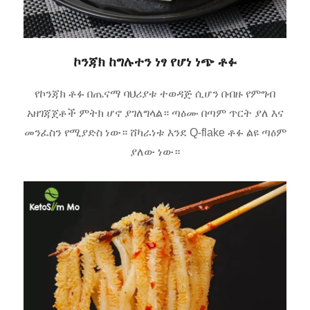
ኮንጃክ ከግሉተን ነፃ የሆነ ነጭ ቶፉ
የኮንጃክ ቶፉ በጤናማ ባህሪያቱ ተወዳጅ ሲሆን በብዙ የምግብ
አዘገጃጀቶች ምትክ ሆኖ ያገለግላል። ጣዕሙ በጣም ጥርት ያለ እና
መንፈስን የሚያድስ ነው። ሸካራነቱ እንደ Q-flake ቶፉ ልዩ ጣዕም
ያለው ነው።