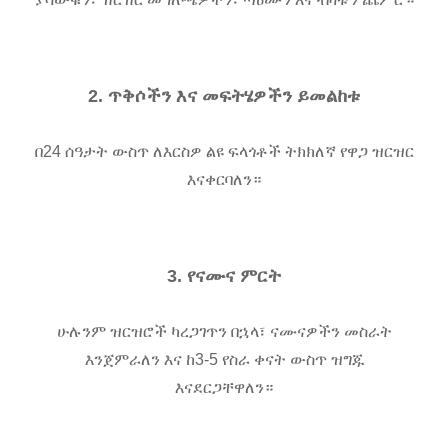
2. ጥቅሶችን እና መፍትሄዎችን ይመልከቱ
በ24 ሰዓታት ውስጥ ለእርስዎ ልዩ ፍላጎቶች ትክክለኛ የዋጋ ዝርዝር
እናቀርባለን።
3. የናሙና ምርት
ሁሉንም ዝርዝሮች ካረጋገጥን በኋላ፣ ናሙናዎችን መስራት
እንጀምራለን እና ከ3-5 የስራ ቀናት ውስጥ ዝግጁ
እናደርጋቸዋለን።