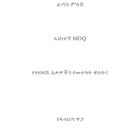
ፈጣን ምላሽ
አነስተኛ MOQ
የተበላሹ እቃዎችን የመተካት ዋስትና
የፋብሪካ ዋጋ