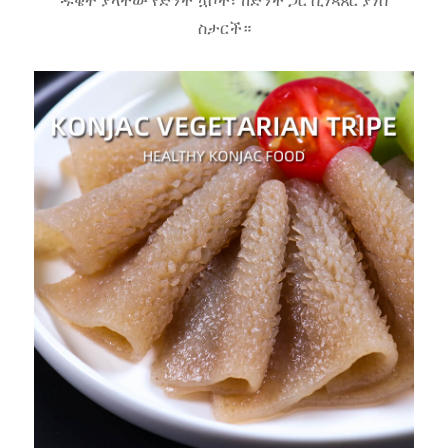
ዱቄት ያላቸው የድንች ኳሶች፣ ከድንች ጋር ሲነጻጸር ያነሰ
ስታርች።