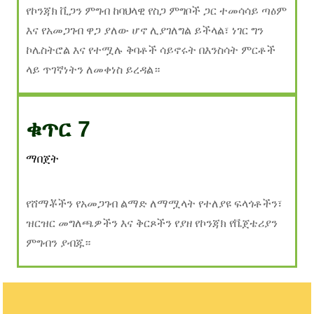
የኮንጃክ ቪጋን ምግብ ከባህላዊ የስጋ ምግቦች ጋር ተመሳሳይ ጣዕም
እና የአመጋገብ ዋጋ ያለው ሆኖ ሊያገለግል ይችላል፣ ነገር ግን
ኮሌስትሮል እና የተሟሉ ቅባቶች ሳይኖሩት በእንስሳት ምርቶች
ላይ ጥገኛነትን ለመቀነስ ይረዳል።
ቁጥር 7
ማበጀት
የሸማቾችን የአመጋገብ ልማድ ለማሟላት የተለያዩ ፍላጎቶችን፣
ዝርዝር መግለጫዎችን እና ቅርጾችን የያዘ የኮንጃክ የቬጀቴሪያን
ምግብን ያብጁ።