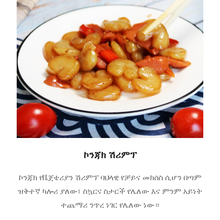
ኮንጃክ ሽሪምፕ
ኮንጃክ የቬጀቴሪያን ሽሪምፕ ባህላዊ የቻይና መክሰስ ሲሆን በጣም
ዝቅተኛ ካሎሪ ያለው፣ ስኳርና ስታርች የሌለው እና ምንም አይነት
ተጨማሪ ንጥረ ነገር የሌለው ነው።