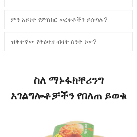
ምን አይነት የምስክር ወረቀቶችን ይሰጣሉ?
ዝቅተኛው የትዕዛዝ ብዛት ስንት ነው?
ስለ ማኑፋክቸሪንግ
አገልግሎቶቻችን የበለጠ ይወቁ