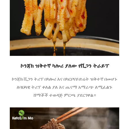
ኮንጃክ ዝቅተኛ ካሎሪ ያለው የቪጋን ትራይፕ
ኮንጃክ ቪጋን ትሪፕ በካሎሪ እና በካርቦሃይድሬት ዝቅተኛ በመሆኑ
ለባህላዊ ትሪፕ ቀለል ያለ እና ጤናማ አማራጭ ለሚፈልጉ
ሸማቾች ተወዳጅ ምርጫ ያደርገዋል።