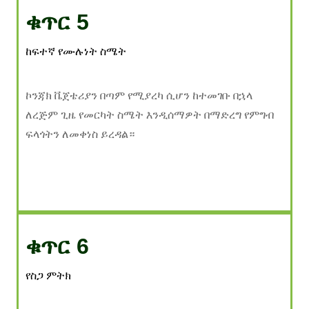
ቁጥር 5
ከፍተኛ የሙሉነት ስሜት
ኮንጃክ ቬጀቴሪያን በጣም የሚያረካ ሲሆን ከተመገቡ በኋላ
ለረጅም ጊዜ የመርካት ስሜት እንዲሰማዎት በማድረግ የምግብ
ፍላጎትን ለመቀነስ ይረዳል።
ቁጥር 6
የስጋ ምትክ