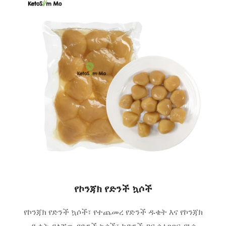
የኮንጃክ የድንች ኳሶች
የኮንጃክ የድንች ኳሶች፣ የተጨመረ የድንች ዱቄት እና የኮንጃክ