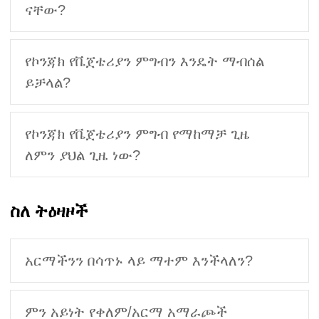
ናቸው?
የኮንጃክ የቬጀቴሪያን ምግብን እንዴት ማብሰል
ይቻላል?
የኮንጃክ የቬጀቴሪያን ምግብ የማከማቻ ጊዜ
ለምን ያህል ጊዜ ነው?
ስለ ትዕዛዞች
አርማችንን በሳጥኑ ላይ ማተም እንችላለን?
ምን አይነት የቀለም/አርማ አማራጮች