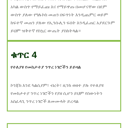
አካል ውስጥ የማይፈጩ እና የማይዋጡ በመሆናቸው በደም
ውስጥ ያለው የግሉኮስ መጠን በፍጥነት እንዲጨምር ወይም
ከፍተኛ መጠን ያለው የኢንሱሊን ፍሰት እንዲፈጠር አያደርጉም
ይህም ዝቅተኛ የስኳር ውጤት ያስከትላል።
ቁጥር 4
የተለያዩ የመከታተያ ንጥረ ነገሮችን ይይዛል
ኮንጃክ እንደ ካልሲየም፣ ብረት፣ ዚንክ ወዘተ ያሉ የተለያዩ
የመከታተያ ንጥረ ነገሮችን የያዘ ሲሆን ይህም የሰውነትን
አስፈላጊ ንጥረ ነገሮች ለመሙላት ይረዳል