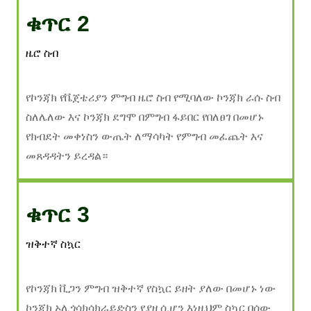
ቁጥር 2
ዜሮ ስብ
የኮንጃክ የቬጀቴሪያን ምግብ ዜሮ ስብ የሚባለው ኮንጃክ ራሱ ስብ
ስለሌለው እና ኮንጃክ ደግሞ በምግብ ፋይበር የበለፀገ በመሆኑ
የክብደት መቀነስን ውጤት ለማሳካት የምግብ መፈጨት እና
መጸዳዳትን ይረዳል።
ቁጥር 3
ዝቅተኛ ስኳር
የኮንጃክ ቪጋን ምግብ ዝቅተኛ የስኳር ይዘት ያለው በመሆኑ ነው
ኮንጃክ ኦሊጎሳክሳክራይድስን የያዘ ሲሆን እነዚህም ስኳር በሰው