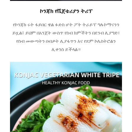
ኮንጃክ የቬጀቴሪያን ትሪፕ
የኮንጃክ ሩት ፋይበር ዌል ፉድስ ሆት ፖት ትራይፕ ግሉኮማናንን
ይዟል፤ ይህም በአንጀት ውስጥ የስብ ክምችትን በደንብ ሊያግድ፣
የስብ መውጣትን በብቃት ሊያፋጥን እና የደም ኮሌስትሮልን
ሊቀንስ ይችላል።