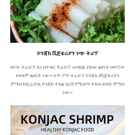
ኮንጃክ ቬጀቴሪያን ነጭ ትሪፕ
በነጭ ትራይፕ እና በጥቁር ትራይፕ መካከል ያለው ልዩነት በዋናነት
የቀለም ልዩነት ነው። ሆት ፖት ትራይፕ ኮንጃክ የቬጀቴሪያን
ምግብ ከሺራታኪ ኮንጃክ ተክል እርሻ የሚወጣ ትኩስ ድስት ምግብ
ነው።