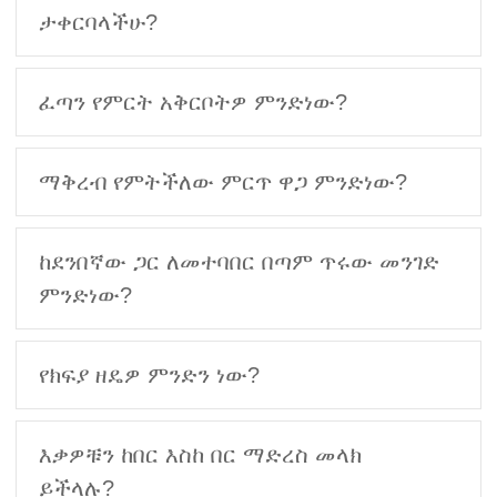
ታቀርባላችሁ?
ፈጣን የምርት አቅርቦትዎ ምንድነው?
ማቅረብ የምትችለው ምርጥ ዋጋ ምንድነው?
ከደንበኛው ጋር ለመተባበር በጣም ጥሩው መንገድ
ምንድነው?
የክፍያ ዘዴዎ ምንድን ነው?
እቃዎቹን ከበር እስከ በር ማድረስ መላክ
ይችላሉ?