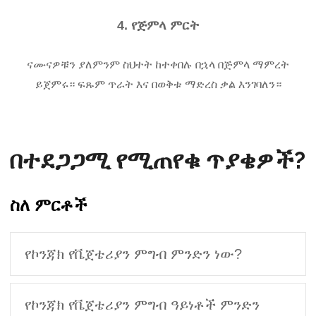
4. የጅምላ ምርት
ናሙናዎቹን ያለምንም ስህተት ከተቀበሉ በኋላ በጅምላ ማምረት
ይጀምሩ። ፍጹም ጥራት እና በወቅቱ ማድረስ ቃል እንገባለን።
በተደጋጋሚ የሚጠየቁ ጥያቄዎች?
ስለ ምርቶች
የኮንጃክ የቬጀቴሪያን ምግብ ምንድን ነው?
የኮንጃክ የቬጀቴሪያን ምግብ ዓይነቶች ምንድን