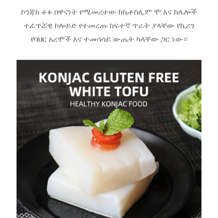
ኮንጃክ ቶፉ በዋናነት የሚመረተው ከኬቶስሊም ሞ እና ከሌሎች
ተፈጥሯዊ ኮሎይድ የተመረጡ ከፍተኛ ጥራት ያላቸው የኪሪን
የባህር አረሞች እና ተመሳሳይ ውጤት ካላቸው ጋር ነው።