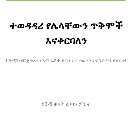
ተወዳዳሪ የሌላቸውን ጥቅሞች
እናቀርባለን
ከኮንጃክ የቬጀቴሪያን አምራቾች ይግዙ እና ተወዳዳሪ ዋጋዎችን ይደሰቱ!
ከ3-5 ቀናት ፈጣን ምርት