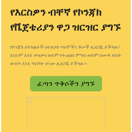
የእርስዎን ብቸኛ የኮንጃክ
የቬጀቴሪያን ዋጋ ዝርዝር ያግኙ
የኮንጃክ አትክልቶች በተለያዩ ጣዕሞችና ቅጦች ሊዘጋጁ ይችላሉ፤
እነሱም እንደ ቀዝቃዛ ወይም የተጠበሰ ምግብ ወይም በሙቅ ድስት
ውስጥ እንደ ግብዓት ሆነው ሊዘጋጁ ይችላሉ።
ፈጣን ጥቅሶችን ያግኙ