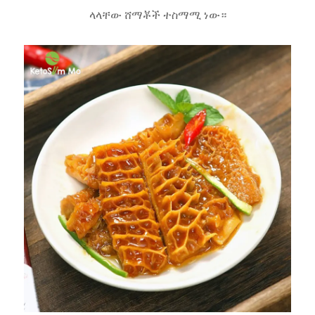
ላላቸው ሸማቾች ተስማሚ ነው።