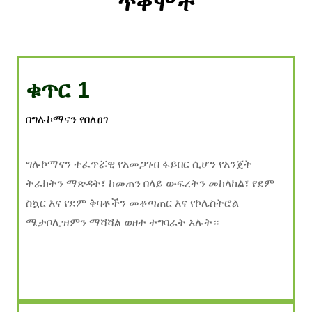
ጥቅሞች
ቁጥር 1
በግሉኮማናን የበለፀገ
ግሉኮማናን ተፈጥሯዊ የአመጋገብ ፋይበር ሲሆን የአንጀት
ትራክትን ማጽዳት፣ ከመጠን በላይ ውፍረትን መከላከል፣ የደም
ስኳር እና የደም ቅባቶችን መቆጣጠር እና የኮሌስትሮል
ሜታቦሊዝምን ማሻሻል ወዘተ ተግባራት አሉት።