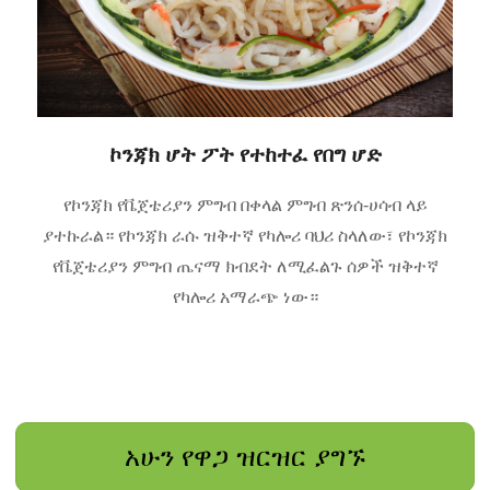
ኮንጃክ ሆት ፖት የተከተፈ የበግ ሆድ
የኮንጃክ የቬጀቴሪያን ምግብ በቀላል ምግብ ጽንሰ-ሀሳብ ላይ
ያተኩራል። የኮንጃክ ራሱ ዝቅተኛ የካሎሪ ባህሪ ስላለው፣ የኮንጃክ
የቬጀቴሪያን ምግብ ጤናማ ክብደት ለሚፈልጉ ሰዎች ዝቅተኛ
የካሎሪ አማራጭ ነው።
አሁን የዋጋ ዝርዝር ያግኙ