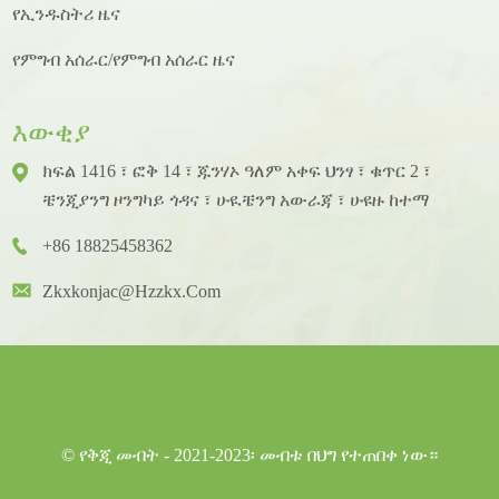
የኢንዱስትሪ ዜና
የምግብ አሰራር/የምግብ አሰራር ዜና
እውቂያ
ክፍል 1416 ፣ ፎቅ 14 ፣ ጁንሃኦ ዓለም አቀፍ ህንፃ ፣ ቁጥር 2 ፣
ቼንጂያንግ ዞንግካይ ጎዳና ፣ ሁዪቼንግ አውራጃ ፣ ሁዩዙ ከተማ
+86 18825458362
Zkxkonjac@hzzkx.com
© የቅጂ መብት - 2021-2023፡ መብቱ በህግ የተጠበቀ ነው።