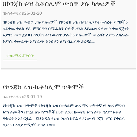
በኮንጃክ ሩዝ-ኬቶስሊሞ ውስጥ ያሉ ካሎሪዎች
በአስተዳዳሪ በ26-01-20
በኮንጃክ ሩዝ ውስጥ ያሉ ካሎሪዎች የኮንጃክ ሩዝ በሩዝ ላይ የተመሰረቱ ምግቦችን
ሳይተዉ ቀለል ያሉ ምግቦችን በሚፈልጉ ሰዎች ዘንድ እየጨመረ የመጣ ተወዳጅነት
እያገኘ መጥቷል። በኮንጃክ ሩዝ ውስጥ ያሉትን ካሎሪዎች መረዳት ለምን ለካሎሪ-
ኮምሲ ተመራጭ አማራጭ እንደሆነ ለማብራራት ይረዳል...
ተጨማሪ ያንብቡ
የኮንጃክ ሩዝ-ኬቶስሊሞ ጥቅሞች
በአስተዳዳሪ በ26-01-19
የኮንጃክ ሩዝ ጥቅሞች የኮንጃክ ሩዝ በተለይም ጤናማና ዝቅተኛ የካሎሪ ምግብ
አማራጮችን በሚፈልጉ ሸማቾች ዘንድ እንደ ዘመናዊ አማራጭ ዓለም አቀፍ
ትኩረትን አትርፏል። ይህ አዲስ የሩዝ ንዑስ ክፍል የሆነው የኮንጃክ ሥር የተሰራ
ሲሆን በእስያ የሚገኝ ተክል ነው።