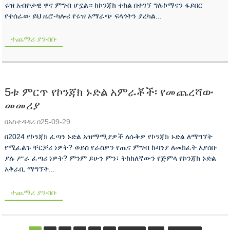
ሩዝ አብዮታዊ ዋና ምግብ ሆኗል። ከኮንጃክ ተክል በተገኘ ግሉኮማናን ፋይበር
የተሰራው ይህ ዜሮ-ካሎሪ የሩዝ አማራጭ ፍላጎትን ያረካል...
ተጨማሪ ያንብቡ
5ቱ ምርጥ የኮንጃክ ኑድል አምራቾች፡ የመጨረሻው
መመሪያ
በአስተዳዳሪ በ25-09-29
በ2024 የኮንጃክ ፈጣን ኑድል አዝማሚያዎች ለሱቅዎ የኮንጃክ ኑድል ለማግኘት
የሚፈልጉ ቸርቻሪ ነዎት? ወይስ የራስዎን የጤና ምግብ ኩባንያ ለመክፈት እያሰቡ
ያሉ ሥራ ፈጣሪ ነዎት? ምንም ይሁን ምን፣ ትክክለኛውን የጅምላ የኮንጃክ ኑድል
አቅራቢ ማግኘት...
ተጨማሪ ያንብቡ