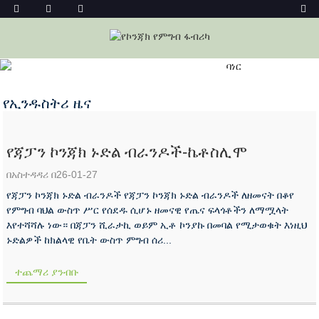
የኢንዱስትሪ ዜና
መነሻ
ዜና
የኢንዱስትሪ ዜና
የጃፓን ኮንጃክ ኑድል ብራንዶች-ኬቶስሊሞ
በአስተዳዳሪ በ26-01-27
የጃፓን ኮንጃክ ኑድል ብራንዶች የጃፓን ኮንጃክ ኑድል ብራንዶች ለዘመናት በቆየ
የምግብ ባህል ውስጥ ሥር የሰደዱ ሲሆኑ ዘመናዊ የጤና ፍላጎቶችን ለማሟላት
እየተሻሻሉ ነው። በጃፓን ሺራታኪ ወይም ኢቶ ኮንያኩ በመባል የሚታወቁት እነዚህ
ኑድልዎች ከክልላዊ የቤት ውስጥ ምግብ ሰሪ...
ተጨማሪ ያንብቡ