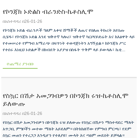
የኮንጃክ ኑድልስ ብራንድስ-ኬቶስሊሞ
በአስተዳዳሪ በ26-01-26
የኮንጃክ ኑድል ብራንዶች ዓለም አቀፍ ሸማቾች ለጤና የበለጠ ትኩረት እየሰጡ
ሲሄዱ፣ የኮንጃክ ኑድል እንደ ዝቅተኛ ካሎሪ፣ ዝቅተኛ ካርቦሃይድሬት እና ከእፅዋት ላይ
የተመሠረተ የምግብ አማራጭ በፍጥነት ተወዳጅነትን አግኝቷል። ከኮንጃክ ሥር
የተሰሩ እነዚህ ኑድልዎች በክብደት አያያዝ በስፋት ጥቅም ላይ ይውላሉ፣ ኬቲ...
ተጨማሪ ያንብቡ
የስኳር በሽታ አመጋገብዎን በኮንጃክ ሩዝ-ኬቶስሊሞ
ይለውጡ
በአስተዳዳሪ በ26-01-26
የስኳር በሽታ አመጋገብዎን በኮንጃክ ሩዝ ይለውጡ የስኳር በሽታን ማስተዳደር ማለት
አጥጋቢ ምግቦችን መተው ማለት አይደለም። በትክክለኛው የምግብ ምርጫ፣ የደም
ስኳር መጠን የተረጋጋ እንዲሆን የተለያዩ፣ ሙላት እና ጣዕም መደሰት ይቻላል።