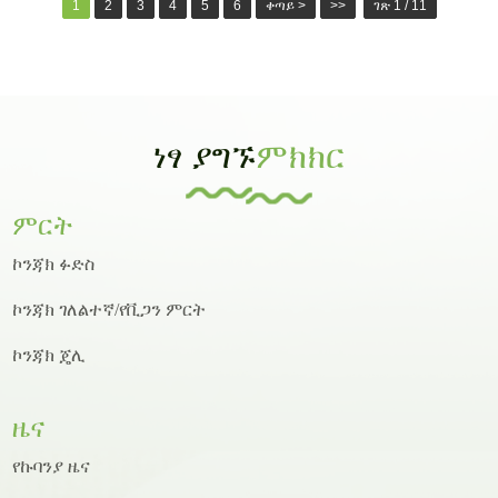
1
2
3
4
5
6
ቀጣይ >
>>
ገጽ 1 / 11
ነፃ ያግኙ
ምክክር
ምርት
ኮንጃክ ፉድስ
ኮንጃክ ገለልተኛ/የቪጋን ምርት
ኮንጃክ ጄሊ
ዜና
የኩባንያ ዜና