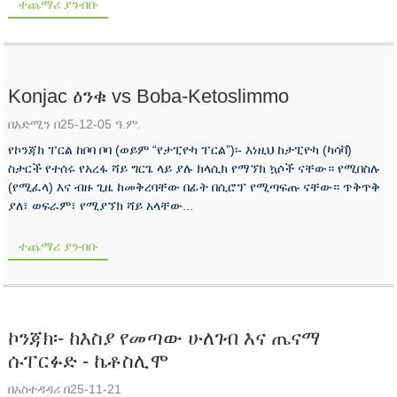
ተጨማሪ ያንብቡ
Konjac ዕንቁ vs Boba-Ketoslimmo
በአድሚን በ25-12-05 ዓ.ም.
የኮንጃክ ፐርል ከቦባ ቦባ (ወይም “የታፒዮካ ፐርል”)፡- እነዚህ ከታፒዮካ (ካሳቫ)
ስታርች የተሰሩ የአረፋ ሻይ ግርጌ ላይ ያሉ ክላሲክ የማኘክ ኳሶች ናቸው። የሚበስሉ
(የሚፈላ) እና ብዙ ጊዜ ከመቅረባቸው በፊት በሲሮፕ የሚጣፍጡ ናቸው። ጥቅጥቅ
ያለ፣ ወፍራም፣ የሚያኘክ ሻይ አላቸው...
ተጨማሪ ያንብቡ
ኮንጃክ፡- ከእስያ የመጣው ሁለገብ እና ጤናማ
ሱፐርፉድ - ኬቶስሊሞ
በአስተዳዳሪ በ25-11-21