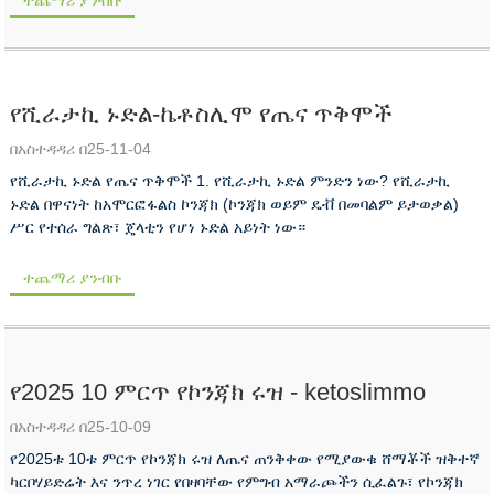
ተጨማሪ ያንብቡ
የሺራታኪ ኑድል-ኬቶስሊሞ የጤና ጥቅሞች
በአስተዳዳሪ በ25-11-04
የሺራታኪ ኑድል የጤና ጥቅሞች 1. የሺራታኪ ኑድል ምንድን ነው? የሺራታኪ
ኑድል በዋናነት ከአሞርፎፋልስ ኮንጃክ (ኮንጃክ ወይም ዴቭ በመባልም ይታወቃል)
ሥር የተሰራ ግልጽ፣ ጄላቲን የሆነ ኑድል አይነት ነው።
ተጨማሪ ያንብቡ
የ2025 10 ምርጥ የኮንጃክ ሩዝ - ketoslimmo
በአስተዳዳሪ በ25-10-09
የ2025ቱ 10ቱ ምርጥ የኮንጃክ ሩዝ ለጤና ጠንቅቀው የሚያውቁ ሸማቾች ዝቅተኛ
ካርቦሃይድሬት እና ንጥረ ነገር የበዛባቸው የምግብ አማራጮችን ሲፈልጉ፣ የኮንጃክ