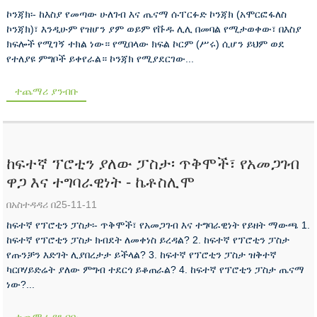
ኮንጃክ፡- ከእስያ የመጣው ሁለገብ እና ጤናማ ሱፐርፉድ ኮንጃክ (አሞርፎፋለስ
ኮንጃክ)፣ እንዲሁም የዝሆን ያም ወይም የቩዱ ሊሊ በመባል የሚታወቀው፣ በእስያ
ክፍሎች የሚገኝ ተክል ነው። የሚበላው ክፍል ኮርም (ሥሩ) ሲሆን ይህም ወደ
የተለያዩ ምግቦች ይቀየራል። ኮንጃክ የሚያደርገው...
ተጨማሪ ያንብቡ
ከፍተኛ ፕሮቲን ያለው ፓስታ፡ ጥቅሞች፣ የአመጋገብ
ዋጋ እና ተግባራዊነት - ኬቶስሊሞ
በአስተዳዳሪ በ25-11-11
ከፍተኛ የፕሮቲን ፓስታ፡- ጥቅሞች፣ የአመጋገብ እና ተግባራዊነት የይዘት ማውጫ 1.
ከፍተኛ የፕሮቲን ፓስታ ክብደት ለመቀነስ ይረዳል? 2. ከፍተኛ የፕሮቲን ፓስታ
የጡንቻን እድገት ሊያበረታታ ይችላል? 3. ከፍተኛ የፕሮቲን ፓስታ ዝቅተኛ
ካርቦሃይድሬት ያለው ምግብ ተደርጎ ይቆጠራል? 4. ከፍተኛ የፕሮቲን ፓስታ ጤናማ
ነው?...