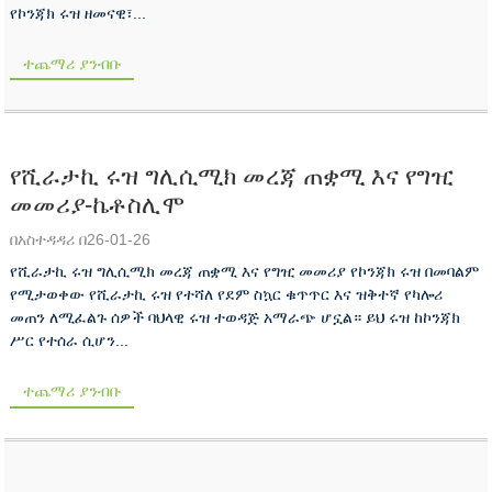
የኮንጃክ ሩዝ ዘመናዊ፣...
ተጨማሪ ያንብቡ
የሺራታኪ ሩዝ ግሊሲሚክ መረጃ ጠቋሚ እና የግዢ
መመሪያ-ኬቶስሊሞ
በአስተዳዳሪ በ26-01-26
የሺራታኪ ሩዝ ግሊሲሚክ መረጃ ጠቋሚ እና የግዢ መመሪያ የኮንጃክ ሩዝ በመባልም
የሚታወቀው የሺራታኪ ሩዝ የተሻለ የደም ስኳር ቁጥጥር እና ዝቅተኛ የካሎሪ
መጠን ለሚፈልጉ ሰዎች ባህላዊ ሩዝ ተወዳጅ አማራጭ ሆኗል። ይህ ሩዝ ከኮንጃክ
ሥር የተሰራ ሲሆን...
ተጨማሪ ያንብቡ