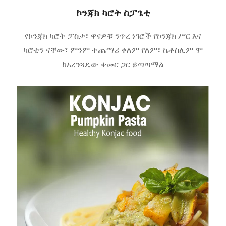
ኮንጃክ ካሮት ስፓጌቲ
የኮንጃክ ካሮት ፓስታ፣ ዋናዎቹ ንጥረ ነገሮች የኮንጃክ ሥር እና
ካሮቲን ናቸው፣ ምንም ተጨማሪ ቀለም የለም፣ ኬቶስሊም ሞ
ከአረንጓዴው ቀመር ጋር ይጣጣማል