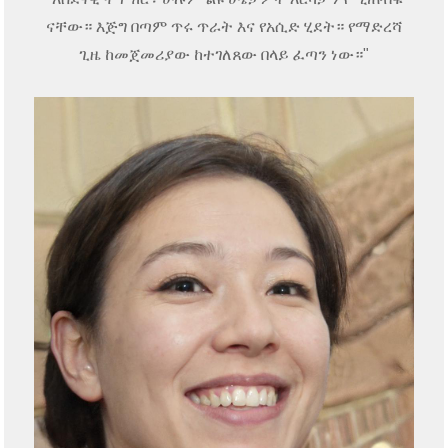
ናቸው። እጅግ በጣም ጥሩ ጥራት እና የአሲድ ሂደት። የማድረሻ
ጊዜ ከመጀመሪያው ከተገለጸው በላይ ፈጣን ነው።"