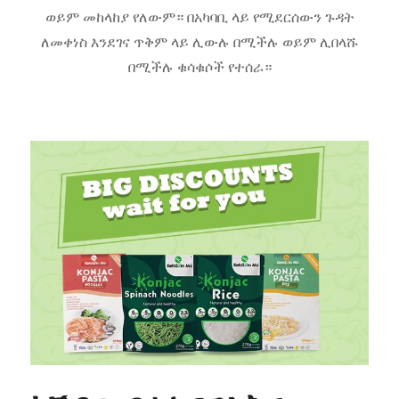
ወይም መከላከያ የለውም። በአካባቢ ላይ የሚደርሰውን ጉዳት
ለመቀነስ እንደገና ጥቅም ላይ ሊውሉ በሚችሉ ወይም ሊበላሹ
በሚችሉ ቁሳቁሶች የተሰራ።