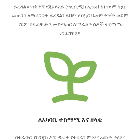
ይረዳል። ዝቅተኛ የጂአይአይ (ግሊሲሚክ ኢንዴክስ) የደም ስኳር
መጠንን ለማረጋጋት ይረዳል፣ ይህም ለስኳር ህመምተኞች ወይም
የደም ስኳራቸውን መቆጣጠር ለሚፈልጉ ሰዎች ተስማሚ
ያደርገዋል።
ለአካባቢ ተስማሚ እና ዘላቂ
በተፈጥሮ የኮንጃክ ሥር ዱቄት የተሰራ፣ ምንም አይነት ቀለም