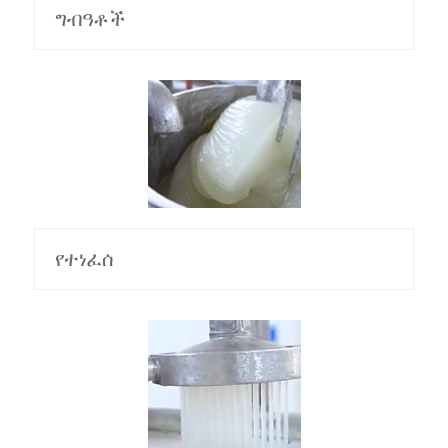
ግብዓቶች
የተነፈሰ