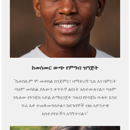
ከመስመር ውጭ የምግብ ዝግጅት
"ኬቶስሊም ሞ መወከል ስንጀምር፣ በማድረሻ ጊዜ እና በምርት
ጣዕም መካከል ያለውን ቀጥተኛ ልዩነት አስተውለናል። ጣዕም
የሌለው የኮንጃክ ኑድል ለማዘጋጀት ንጹህ የኮንጃክ ዱቄት እንደ
ጥሬ እቃ ተጠቅመንበታል። ከደንበኞች ብዙ አዎንታዊ
አስተያየቶችን አግኝተናል።"