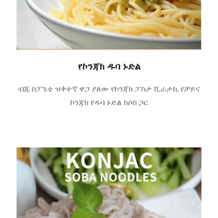
የኮንጃክ ዱባ ኑድል
ብጁ ስፓጌቲ ዝቅተኛ ዋጋ ያለው የኮንጃክ ፓስታ ሺራታኪ የቻይና
ኮንጃክ የዱባ ኑድል ከሶስ ጋር