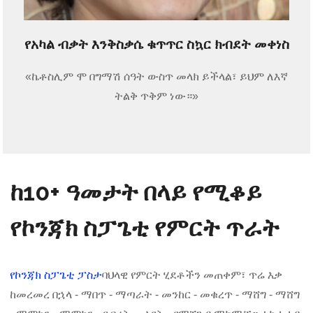
የአካል ብቃት እንቅስቃሴ ቁጥጥር ስኳር ክብደት መቀነስ
«ኬቶስሊም ሞ በግማሽ ሰዓት ውስጥ መላክ ይችላል፣ ይህም ለእኛ
ትልቅ ጥቅም ነው።»
ከ10+ ዓመታት በላይ የሚቆይ
የኮንጃክ ስፓጌቲ የምርት ጥራት
የኮንጃክ ስፓጌቲ ፓስታ
ባህላዊ የምርት ሂደቶችን መጠቀም፣ ጥሬ እቃ
ከመረመረ በኋላ - ማበጥ - ማጣራት - መንከር - መቁረጥ - ማሸግ - ማሸግ