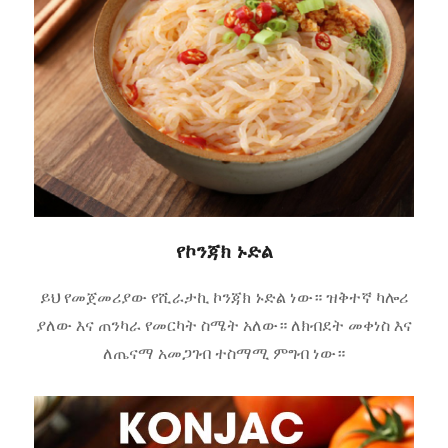
የኮንጃክ ኑድል
ይህ የመጀመሪያው የሺራታኪ ኮንጃክ ኑድል ነው። ዝቅተኛ ካሎሪ
ያለው እና ጠንካራ የመርካት ስሜት አለው። ለክብደት መቀነስ እና
ለጤናማ አመጋገብ ተስማሚ ምግብ ነው።