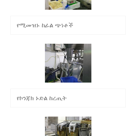
የሚመዝኑ ከፊል ጭነቶች
የኮንጃክ ኑድል ከረጢት