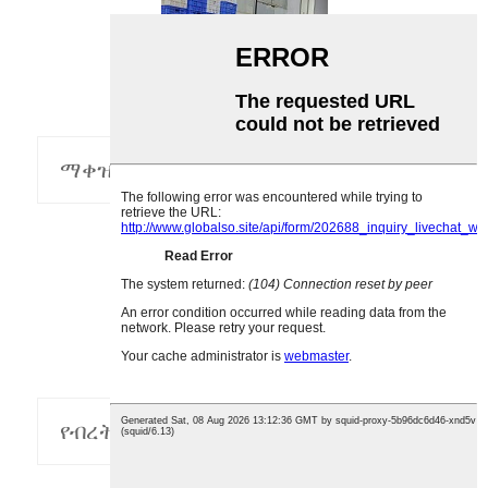
ማቀዝቀዣ
የብረት ማወቂያ