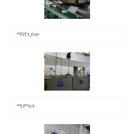
ማሸጊያው
ማምከን