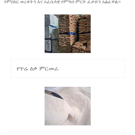
የምስክር ወረቀትን እና ኦፊሴላዊ የምግብ ምርት ፈቃድን አልፈዋል።
የጥሬ ዕቃ ምርመራ