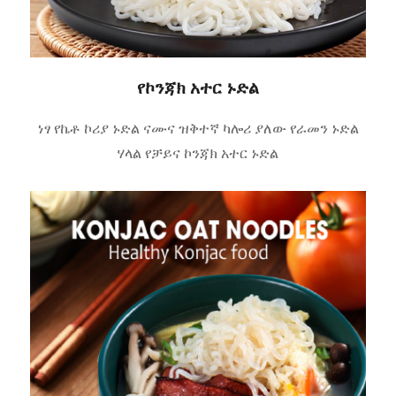
የኮንጃክ አተር ኑድል
ነፃ የኬቶ ኮሪያ ኑድል ናሙና ዝቅተኛ ካሎሪ ያለው የራመን ኑድል
ሃላል የቻይና ኮንጃክ አተር ኑድል