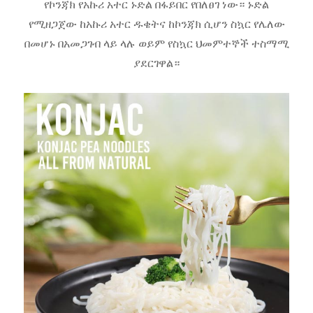
የኮንጃክ የአኩሪ አተር ኑድል በፋይበር የበለፀገ ነው። ኑድል
የሚዘጋጀው ከአኩሪ አተር ዱቄትና ከኮንጃክ ሲሆን ስኳር የሌለው
በመሆኑ በአመጋገብ ላይ ላሉ ወይም የስኳር ህመምተኞች ተስማሚ
ያደርገዋል።