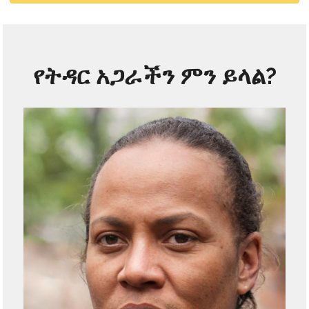
የትዳር አጋራችን ምን ይላል?