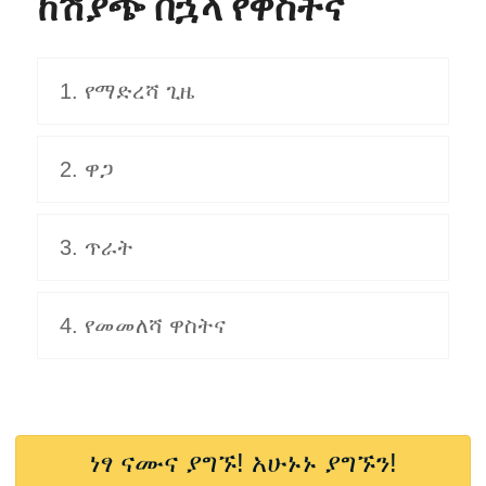
ከሽያጭ በኋላ የዋስትና
1. የማድረሻ ጊዜ
2. ዋጋ
3. ጥራት
4. የመመለሻ ዋስትና
ነፃ ናሙና ያግኙ! አሁኑኑ ያግኙን!