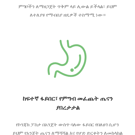
ምግቦችን ለማዘጋጀት ጥቅም ላይ ሊውል ይችላል፣ ይህም
ለተለያዩ የማብሰያ ዘዴዎች ተስማሚ ነው።
ከፍተኛ ፋይበር፣ የምግብ መፈጨት ጤናን
ያበረታታል
የኮንጃክ ፓስታ በአንጀት ውስጥ ባለው ፋይበር የበለፀገ ሲሆን
ይህም የአንጀት ጤናን ለማሻሻል እና የሆድ ድርቀትን ለመከላከል