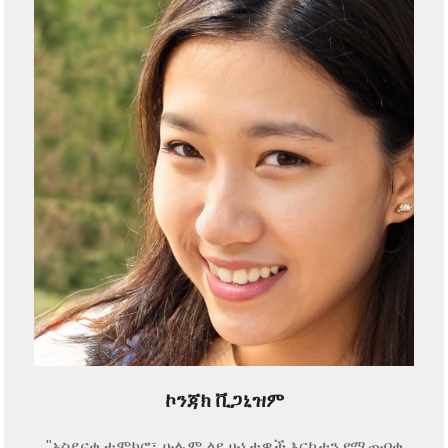
ኮንጃክ ቪጋኒዝም
"አስደናቂ ተሞክሮ፣ ሁሉም ልዩ ሁኔታዎች እርካታን የሚጠብቁ