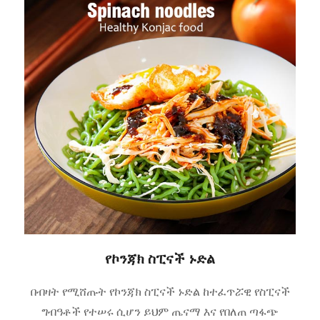
የኮንጃክ ስፒናች ኑድል
በብዛት የሚሸጡት የኮንጃክ ስፒናች ኑድል ከተፈጥሯዊ የስፒናች
ግብዓቶች የተሠሩ ሲሆን ይህም ጤናማ እና የበለጠ ጣፋጭ