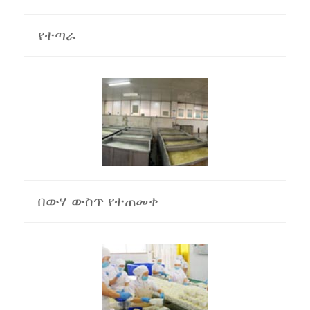
የተጣራ
በውሃ ውስጥ የተጠመቀ