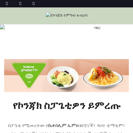
የኮንጃክ ስፓጌቲ ጅምላ ሽያጭ
መነሻ
የኮንጃክ ስፓጌቲ ጅምላ ሽያጭ
የኮንጃክ ስፓጌቲዎን ይምረጡ
ስፓጌቲ የሚመረተው በ
ኬቶስሊም ኤምኦ
በስፒናች፣ ዱባ፣ ቲማቲም፣