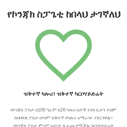
የኮንጃክ ስፓጌቲ ከበላህ ታገኛለህ
ዝቅተኛ ካሎሪ፣ ዝቅተኛ ካርቦሃይድሬት
የኮንጃክ ፓስታ በ100 ግራም ከ20 ካሎሪ በታች የያዘ ሲሆን ይህም
ከባህላዊ ፓስታ በጣም ዝቅተኛ የካሎሪ አማራጭ ያደርገዋል።
የኮንጃክ ፓስታ ምንም አይነት ሊፈጩ የሚችሉ ካርቦሃይድሬት