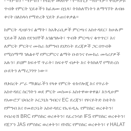
- ማምከን - ማምከን - የብረት መለየት - የማሸጊያ ማከማቻ። ተከታታይ
ጥብቅ የምርት ሂደቶችን ከፈጸሙ በኋላ፣ ትክክለኛነትን ለማግኘት ለብዙ
ቀናት በለስላሳ የማድረቅ ሂደት ይጠናቀቃል።
ከምርት ዲዛይንና ልማት፣ ከአቅራቢዎች ምርጫና አስተዳደር፣ ከሁሉም
ሂደቶች እስከ የደንበኞች አገልግሎት፣ ጥብቅ ምርጫና ቁጥጥር፣ እና
ለምርት ምርትና ሙከራ ከምግብ ደህንነት ደረጃዎች ጋር በጥብቅ
የሚስማማ ገለልተኛ የምርምርና ልማት ቡድንና የሙከራ መሳሪያዎች
አሉን፣ ይህም ከፍተኛ ጥራት፣ ከፍተኛ ብቃት እና ትክክለኛ የማድረስ
ዑደትን ለማረጋገጥ ነው።
የህብረት ሥራ ማህበራችን የላቀ የምርት ቴክኖሎጂ እና የጥራት
አስተዳደር ስርዓትን ወደ ምርት መስመሩ አስተዋውቀዋል፣ እንዲሁም
የአውሮፓ ህብረት ኦርጋኒክ ግብርና EC ደረጃን፣ የዩናይትድ ስቴትስ
የምግብ እና የመድኃኒት አስተዳደር የኤፍዲኤ የምስክር ወረቀትን፣
የብሪቲሽ BRC የምስክር ወረቀትን፣ የፈረንሳይ IFS የምስክር ወረቀትን፣
የጃፓን JAS የምስክር ወረቀትን፣ የኮሸር የምስክር ወረቀትን፣ የ HALAT