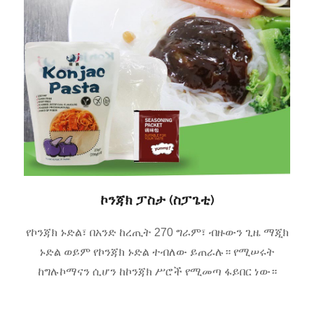
ኮንጃክ ፓስታ (ስፓጌቲ)
የኮንጃክ ኑድል፣ በአንድ ከረጢት 270 ግራም፣ ብዙውን ጊዜ ማጂክ
ኑድል ወይም የኮንጃክ ኑድል ተብለው ይጠራሉ። የሚሠሩት
ከግሉኮማናን ሲሆን ከኮንጃክ ሥሮች የሚመጣ ፋይበር ነው።