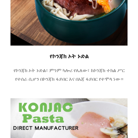
የኮንጃክ ኦት ኑድል
የኮንጃክ ኦት ኑድል፣ ምንም ካሎሪ የሌለው፣ ከኮንጃክ ተክል ሥር
የተሰራ ሲሆን በኮንጃክ ፋይበር እና በአጃ ፋይበር የተሞላ ነው።