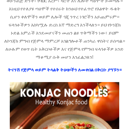
ወይንጠጅ ድንች፣ የባህር አረም፣ ካሮት እና ሌሎች ጣዕሞች ይመጣሉ።
እነዚህ የተለያዩ ጣዕሞች የተሰሩት ከንፁህ የተፈጥሮ የእፅዋት ዱቄት
ሲሆን ቀለሞችን ወይም ሌሎች ጎጂ ንጥረ ነገሮችን አይጨምሩም።
ፍላጎቶችዎን እስካሟሉ ድረስ እኛ ማድረግ እንችላለን። ይህ የኮንጃክ
ኑድል አምራች እንደመሆናችን መጠን ልዩ ጥቅማችን ነው፣ ይህም
ለኮንጃክ ምግብ የጅምላ ማምረቻ አገልግሎቶች ጠንካራ ዋስትና ይሰጣል።
ለሁሉም የወጥ ቤት አቅርቦቶችዎ እና የጅምላ የምግብ ፍላጎቶችዎ አንድ
ማቆሚያ ሱቅ መሆን እንፈልጋለን!
ትናንሽ የጅምላ ወይም ትላልቅ ትዕዛዞችን ለመቀበል በቅርቡ ያግኙን።