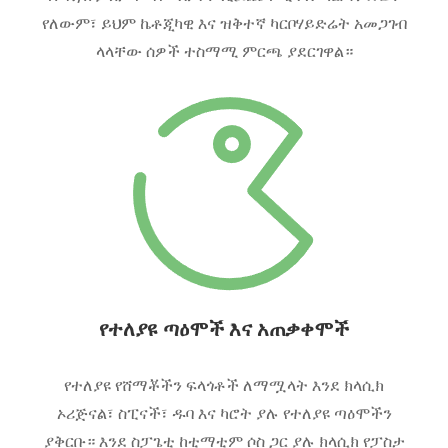
የለውም፣ ይህም ኬቶጂካዊ እና ዝቅተኛ ካርቦሃይድሬት አመጋገብ
ላላቸው ሰዎች ተስማሚ ምርጫ ያደርገዋል።
የተለያዩ ጣዕሞች እና አጠቃቀሞች
የተለያዩ የሸማቾችን ፍላጎቶች ለማሟላት እንደ ክላሲክ
ኦሪጅናል፣ ስፒናች፣ ዱባ እና ካሮት ያሉ የተለያዩ ጣዕሞችን
ያቅርቡ። እንደ ስፓጌቲ ከቲማቲም ሶስ ጋር ያሉ ክላሲክ የፓስታ