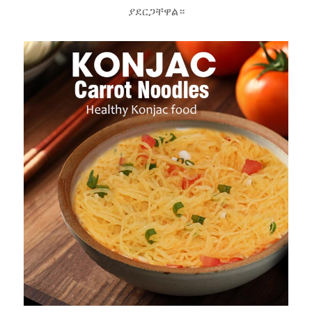
ያደርጋቸዋል።