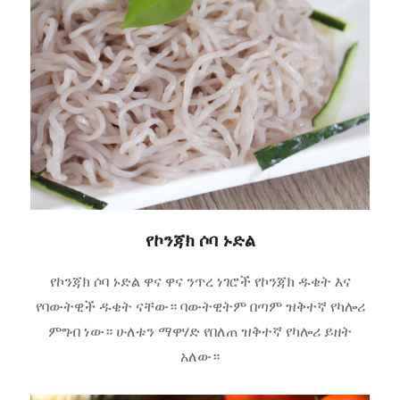
የኮንጃክ ሶባ ኑድል
የኮንጃክ ሶባ ኑድል ዋና ዋና ንጥረ ነገሮች የኮንጃክ ዱቄት እና
የባውትዊች ዱቄት ናቸው። ባውትዊትም በጣም ዝቅተኛ የካሎሪ
ምግብ ነው። ሁለቱን ማዋሃድ የበለጠ ዝቅተኛ የካሎሪ ይዘት
አለው።