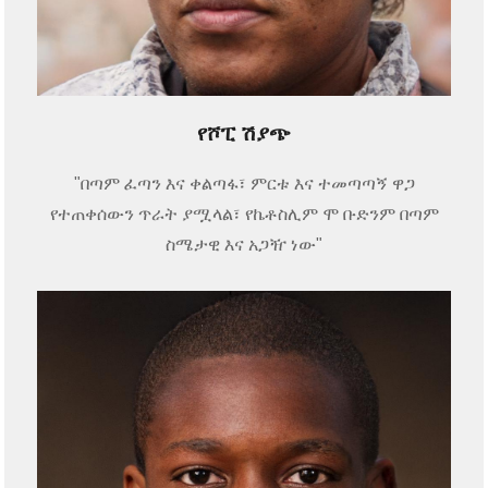
የሾፒ ሽያጭ
"በጣም ፈጣን እና ቀልጣፋ፣ ምርቱ እና ተመጣጣኝ ዋጋ
የተጠቀሰውን ጥራት ያሟላል፣ የኬቶስሊም ሞ ቡድንም በጣም
ስሜታዊ እና አጋዥ ነው"