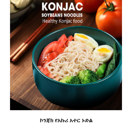
ኮንጃክ የአኩሪ አተር ኑድል