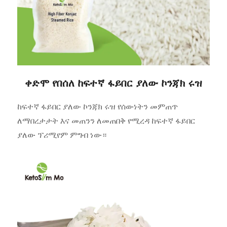
ቀድሞ የበሰለ ከፍተኛ ፋይበር ያለው ኮንጃክ ሩዝ
ከፍተኛ ፋይበር ያለው ኮንጃክ ሩዝ የሰውነትን መምጠጥ
ለማበረታታት እና መጠንን ለመጠበቅ የሚረዳ ከፍተኛ ፋይበር
ያለው ፕሪሚየም ምግብ ነው።