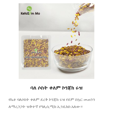
ባለ ሶስት ቀለም ኮንጃክ ሩዝ
የኬቶ ባለሶስት ቀለም ደረቅ ኮንጃክ ሩዝ የደም ስኳር መጠንን
ለማረጋጋት ዝቅተኛ የግሊሲሚክ ኢንዴክስ አለው።