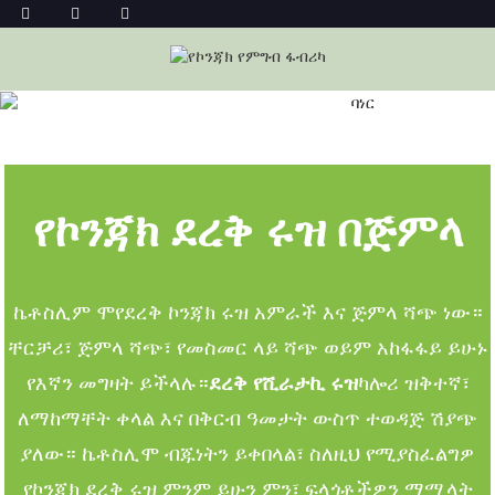
ደረቅ ኮንጃክ ሩዝ በጅምላ
መነሻ
ደረቅ ኮንጃክ ሩዝ በጅምላ
የኮንጃክ ደረቅ ሩዝ በጅምላ
ኬቶስሊም ሞ
የደረቅ ኮንጃክ ሩዝ አምራች እና ጅምላ ሻጭ ነው።
ቸርቻሪ፣ ጅምላ ሻጭ፣ የመስመር ላይ ሻጭ ወይም አከፋፋይ ይሁኑ
የእኛን መግዛት ይችላሉ።
ደረቅ የሺራታኪ ሩዝ
ካሎሪ ዝቅተኛ፣
ለማከማቸት ቀላል እና በቅርብ ዓመታት ውስጥ ተወዳጅ ሽያጭ
ያለው። ኬቶስሊሞ ብጁነትን ይቀበላል፣ ስለዚህ የሚያስፈልግዎ
የኮንጃክ ደረቅ ሩዝ ምንም ይሁን ምን፣ ፍላጎቶችዎን ማሟላት