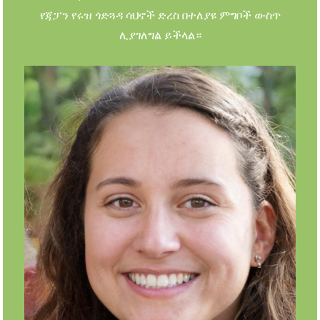
የጃፓን የሩዝ ጎድጓዳ ሳህኖች ድረስ በተለያዩ ምግቦች ውስጥ
ሊያገለግል ይችላል።