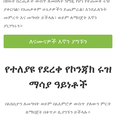
በክፍት ከረጢቶች ውስጥ ለመበላት ዝግጁ የሆነ የተጠመቀ ሩዝ
ያቀርባል፣ የአጠቃቀም ሁኔታዎችን ይጨምራል፣ እንደፈለጉት
መምረጥ እና መግዛት ይችላሉ፣ ወይም ለማበጀት እኛን
ያነጋግሩን።
ለናሙናዎች እኛን ያግኙን
የተለያዩ የደረቀ የኮንጃክ ሩዝ
ማሳያ ዓይነቶች
በአክሲዮን ለመግዛት ወይም በአእምሮዎ ውስጥ ያለውን ምርት
ለማበጀት በቀጥታ ሊያገኙን ይችላሉ።