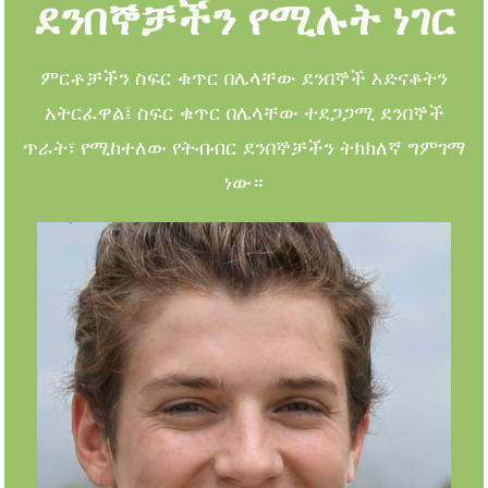
ደንበኞቻችን የሚሉት ነገር
ምርቶቻችን ስፍር ቁጥር በሌላቸው ደንበኞች አድናቆትን
አትርፈዋል፤ ስፍር ቁጥር በሌላቸው ተደጋጋሚ ደንበኞች
ጥራት፣ የሚከተለው የትብብር ደንበኞቻችን ትክክለኛ ግምገማ
ነው።