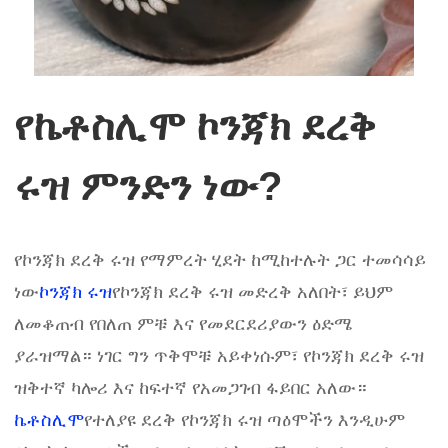
የኬቶስሊሞ ኮንጃክ ደረቅ
ሩዝ ምንድን ነው?
የኮንጃክ ደረቅ ሩዝ የማምረት ሂደት ከሚከተሉት ጋር ተመሳሳይ
ነው
ኮንጃክ ሩዝ
የኮንጃክ ደረቅ ሩዝ መድረቅ አለበት፣ ይህም
ለመቆጠብ የበለጠ ምቹ እና የመደርደሪያውን ዕድሜ
ያራዝማል። ነገር ግን ጥቅሞቹ አይቀነሱም፣ የኮንጃክ ደረቅ ሩዝ
ዝቅተኛ ካሎሪ እና ከፍተኛ የአመጋገብ ፋይበር አለው።
ኬቶስሊሞ
የተለያዩ ደረቅ የኮንጃክ ሩዝ ጣዕሞችን እንዲሁም