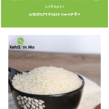
እንችላለን።
አባክሽን
ያግኙን
ለነፃ ናሙናዎች።