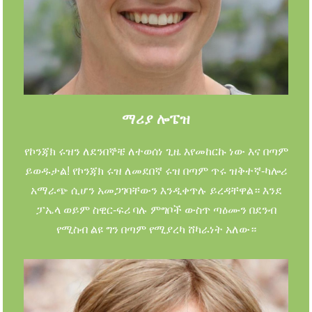
ማሪያ ሎፔዝ
የኮንጃክ ሩዝን ለደንበኞቼ ለተወሰነ ጊዜ እየመከርኩ ነው እና በጣም
ይወዱታል! የኮንጃክ ሩዝ ለመደበኛ ሩዝ በጣም ጥሩ ዝቅተኛ-ካሎሪ
አማራጭ ሲሆን አመጋገባቸውን እንዲቀጥሉ ይረዳቸዋል። እንደ
ፓኤላ ወይም ስዊር-ፍሪ ባሉ ምግቦች ውስጥ ጣዕሙን በደንብ
የሚስብ ልዩ ግን በጣም የሚያረካ ሸካራነት አለው።