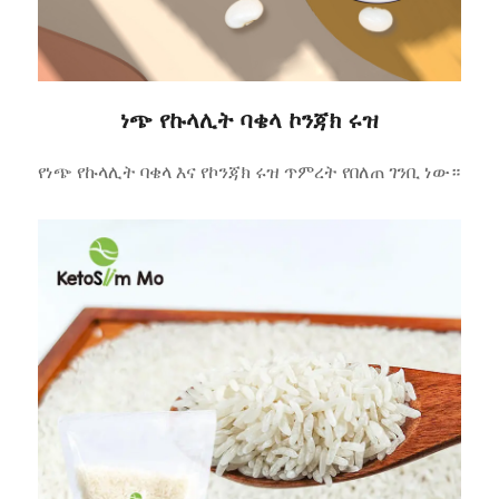
ነጭ የኩላሊት ባቄላ ኮንጃክ ሩዝ
የነጭ የኩላሊት ባቄላ እና የኮንጃክ ሩዝ ጥምረት የበለጠ ገንቢ ነው።