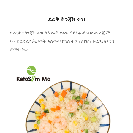
ደረቅ ኮንጃክ ሩዝ
የደረቀ የኮንጃክ ሩዝ ከሌሎች የሩዝ ዓይነቶች የበለጠ ረጅም
የመደርደሪያ ሕይወት አለው። ከግሉተን ነፃ የሆነ ኦርጋኒክ የሩዝ
ምትክ ነው።