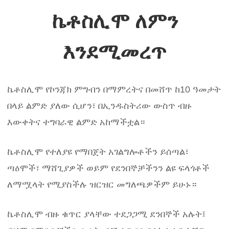
ኬቶስሊሞ ለምን
እንደሚመረጥ
ኬቶስሊሞ የኮንጃክ ምግብን በማምረትና በመሸጥ ከ10 ዓመታት
በላይ ልምድ ያለው ሲሆን፣ በኢንዱስትሪው ውስጥ ብዙ
እውቀትና ተግባራዊ ልምድ አከማችቷል።
ኬቶስሊሞ የተለያዩ የማበጀት አገልግሎቶችን ይሰጣል፣
ጣዕሞች፣ ማሸጊያዎች ወይም የደንበኞቻችንን ልዩ ፍላጎቶች
ለማሟላት የሚያስችሉ ዝርዝር መግለጫዎችም ይሁኑ።
ኬቶስሊሞ ብዙ ቁጥር ያላቸው ተደጋጋሚ ደንበኞች አሉት፤