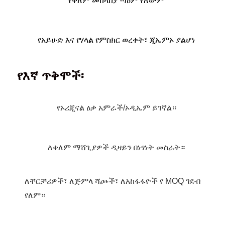
የቀለም መከላከያ ጣዕም የለውም
የአይሁድ እና የሃላል የምስክር ወረቀት፣ ጂኤምኦ ያልሆነ
የእኛ ጥቅሞች፡
የኦሪጂናል ዕቃ አምራች/ኦዲኤም ይገኛል።
ለቀለም ማሸጊያዎች ዲዛይን በነፃነት መስራት።
ለቸርቻሪዎች፣ ለጅምላ ሻጮች፣ ለአከፋፋዮች የ MOQ ገደብ
የለም።