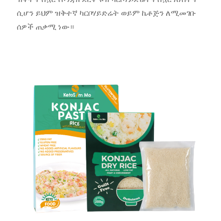
ሲሆን ይህም ዝቅተኛ ካርቦሃይድሬት ወይም ኬቶጅን ለሚመገቡ
ሰዎች ጠቃሚ ነው።