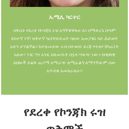
ኤሚሊ ካርተር
በቅርቡ የደረቀ የኮንጃክ ሩዝ አግኝቼዋለሁ እና በማድረጌ በጣም
ደስተኛ ነኝ! ዝቅተኛ ካርቦሃይድሬት ባለው አመጋገቤ ላይ ሕይወት
አድን ሆኖልኛል። ከተለመደው ሩዝ በተወሰነ ደረጃ የተለየ ሸካራነት
አለው፣ ነገር ግን አንዴ ከለመዱት በኋላ ጣፋጭ ነው። ከባህላዊ
እህሎች ይልቅ ጤናማ አማራጭ ለሚፈልግ ለማንኛውም ሰው
አጥብቄ እመክራለሁ።
የደረቀ የኮንጃክ ሩዝ