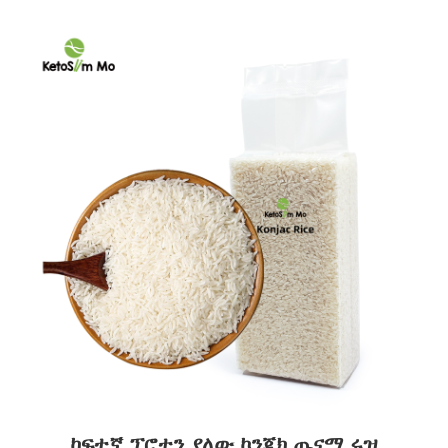
ከፍተኛ ፕሮቲን ያለው ኮንጃክ ጤናማ ሩዝ