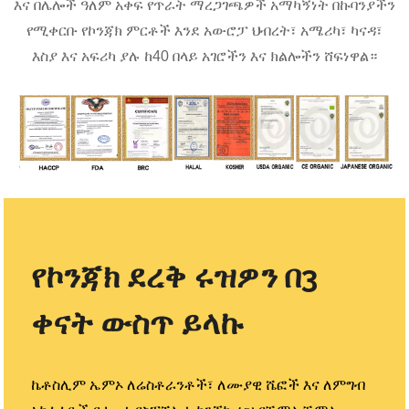
እና በሌሎች ዓለም አቀፍ የጥራት ማረጋገጫዎች አማካኝነት በኩባንያችን
የሚቀርቡ የኮንጃክ ምርቶች እንደ አውሮፓ ህብረት፣ አሜሪካ፣ ካናዳ፣
እስያ እና አፍሪካ ያሉ ከ40 በላይ አገሮችን እና ክልሎችን ሸፍነዋል።
የኮንጃክ ደረቅ ሩዝዎን በ3
ቀናት ውስጥ ይላኩ
ኬቶስሊም ኤምኦ ለሬስቶራንቶች፣ ለሙያዊ ሼፎች እና ለምግብ