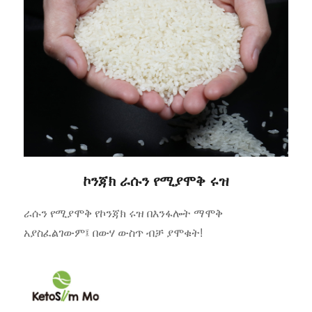
ኮንጃክ ራሱን የሚያሞቅ ሩዝ
ራሱን የሚያሞቅ የኮንጃክ ሩዝ በእንፋሎት ማሞቅ
አያስፈልገውም፤ በውሃ ውስጥ ብቻ ያሞቁት!