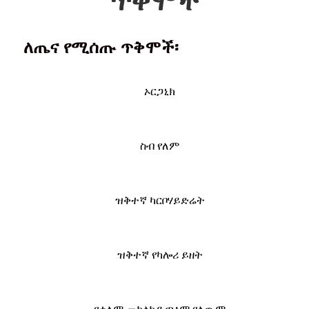
ጥቅሞች
ለጤና የሚሰጡ ጥቅሞች፡
ኦርጋኒክ
ስብ የለም
ዝቅተኛ ካርቦሃይድሬት
ዝቅተኛ የካሎሪ ይዘት