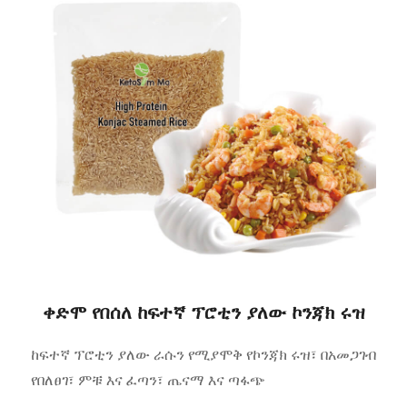
ቀድሞ የበሰለ ከፍተኛ ፕሮቲን ያለው ኮንጃክ ሩዝ
ከፍተኛ ፕሮቲን ያለው ራሱን የሚያሞቅ የኮንጃክ ሩዝ፣ በአመጋገብ
የበለፀገ፣ ምቹ እና ፈጣን፣ ጤናማ እና ጣፋጭ