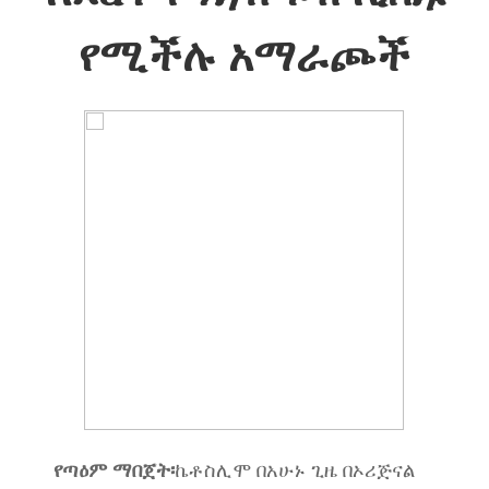
የሚችሉ አማራጮች
የጣዕም ማበጀት፡
ኬቶስሊሞ በአሁኑ ጊዜ በኦሪጅናል