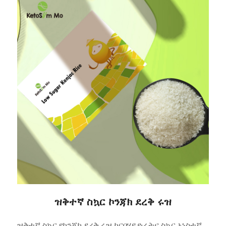
ዝቅተኛ ስኳር ኮንጃክ ደረቅ ሩዝ
ዝቅተኛ ስኳር የኮንጃክ ደረቅ ሩዝ ካርቦሃይድሬትና ስኳር አነስተኛ