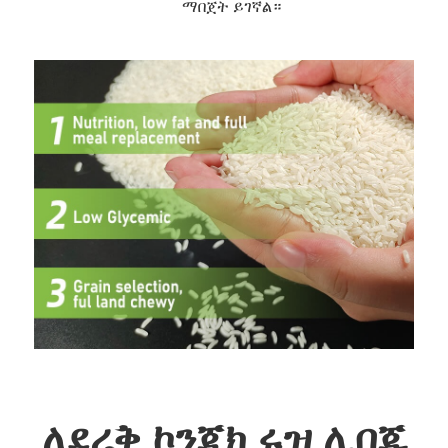
ማበጀት ይገኛል።
ለደረቅ ኮንጃክ ሩዝ ሊበጁ