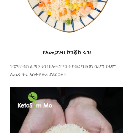
የአመጋገብ ኮንጃክ ሩዝ
ፕሮባዮቲክ ፈጣን ሩዝ በአመጋገብ ፋይበር የበለፀገ ሲሆን ይህም
ለጤና ጥሩ አስተዋጽኦ ያደርጋል።