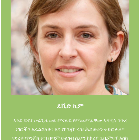
ዴቪድ ኪም
እንደ ሼፍ፣ ሁልጊዜ ወደ ምናሌዬ የምጨምራቸው አዳዲስ ንጥረ
ነገሮችን እፈልጋለሁ፣ እና የኮንጃክ ሩዝ ሕይወቴን ቀይሮታል።
የደረቀ የኮንጃክ ሩዝ በጣም ሁለገብ ሲሆን ከኮሪያ ቢቢምባፕ እስከ