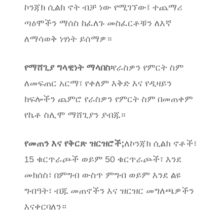
ኮንጃክ ሲልክ ኖት ብቻ ነው የሚገኘው፤ ተጨማሪ
ጣዕሞችን ማሰስ ከፈለጉ መስፈርቶቹን ለእኛ
ለማሳወቅ ነፃነት ይሰማዎ።
የማሸጊያ ግላዊነት ማላበስ፡
የራስዎን የምርት ስም
ለመፍጠር አርማ፣ የቀለም እቅድ እና የዲዛይን
ክፍሎችን ጨምሮ የራስዎን የምርት ስም በመጠቀም
የኬቶ ስሊሞ ማሸጊያን ያብጁ።
የመጠን እና የቅርጽ ዝርዝሮች;
ለኮንጃክ ሲልክ ኖቶች፣
15 ቁርጥራጮች ወይም 50 ቁርጥራጮች፣ እንደ
መክሰስ፣ በምግብ ውስጥ ምግብ ወይም እንደ ልዩ
ግብዓት፣ ብጁ መጠኖችን እና ዝርዝር መግለጫዎችን
እናቀርባለን።