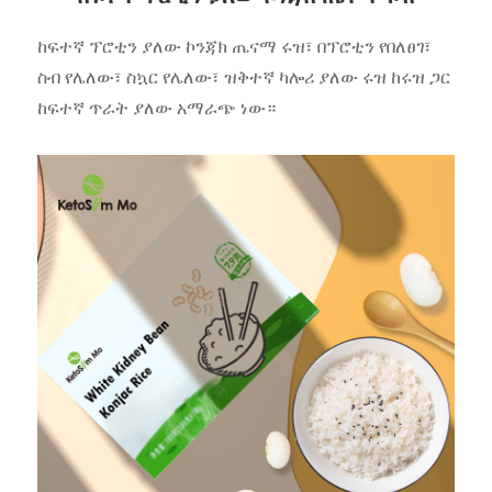
ከፍተኛ ፕሮቲን ያለው ኮንጃክ ጤናማ ሩዝ፣ በፕሮቲን የበለፀገ፣
ስብ የሌለው፣ ስኳር የሌለው፣ ዝቅተኛ ካሎሪ ያለው ሩዝ ከሩዝ ጋር
ከፍተኛ ጥራት ያለው አማራጭ ነው።