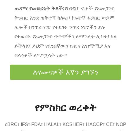
ጤናማ የመድኃኒት ቅጾች;
የኮንጃክ ኖቶች የአመጋገብ
ቅንብር እንደ ዝቅተኛ ካሎሪ፣ ከፍተኛ ፋይበር ወይም
ሌሎች በንጥረ ነገር የተደገፉ ንጥረ ነገሮችን ያሉ
የተወሰኑ የአመጋገብ ጥቅሞችን ለማጉላት ሊስተካከል
ይችላል፣ ይህም የደንበኛውን የጤና አዝማሚያ እና
ፍላጎቶች ለማሟላት ነው።
ለናሙናዎች እኛን ያግኙን
የምስክር ወረቀት
በBRC፣ IFS፣ FDA፣ HALAL፣ KOSHER፣ HACCP፣ CE፣ NOP