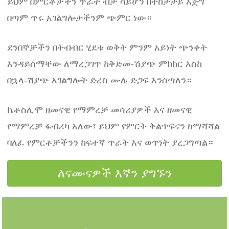
ይህም በምርቶቻችን ጥራት ብቻ ሳይሆን በተከታታይ እጅግ
በጣም ጥሩ አገልግሎታችንም ጭምር ነው።
ደንበኞቻችን በትብብር ሂደቱ ወቅት ምንም አይነት ጭንቀት
እንዳይሰማቸው ለማረጋገጥ ከቅድመ-ሽያጭ ምክክር እስከ
በኋላ-ሽያጭ አገልግሎት ድረስ ሙሉ ድጋፍ እንሰጣለን።
ኬቶስሊሞ ዘመናዊ የማምረቻ መሳሪያዎች እና ዘመናዊ
የማምረቻ ፋብሪካ አለው፣ ይህም የምርት ቅልጥፍናን ከማሻሻል
ባለፈ የምርቶቻችንን ከፍተኛ ጥራት እና ወጥነት ያረጋግጣል።
ለናሙናዎች እኛን ያግኙን