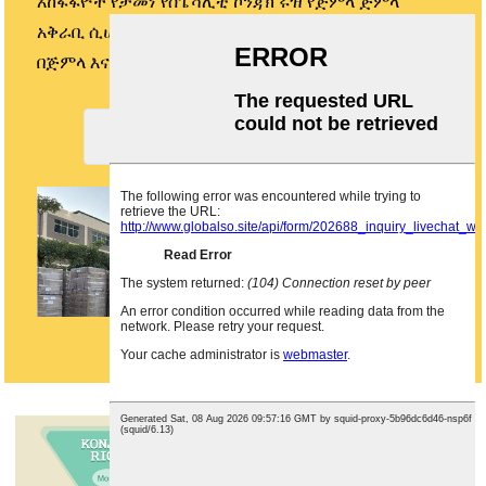
አከፋፋዮች የታመነ የስፔሻሊቲ ኮንጃክ ሩዝ የጅምላ ጅምላ
አቅራቢ ሲሆን የእኛ ከጂኤምኦ-ነጻ የሆነ የእስያ ኮንጃክ ሩዝ
በጅምላ እና በጅምላ ለፍላጎቶችዎ የሚስማማ ነው።
ፈጣን የዋጋ ጥቅሶችን ያግኙ