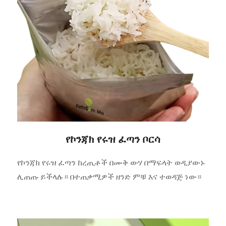
የኮንጃክ የሩዝ ፈጣን ቦርሳ
የኮንጃክ የሩዝ ፈጣን ከረጢቶች በሙቅ ውሃ በማፍላት ወዲያውኑ
ሊጠጡ ይችላሉ። በተጠቃሚዎች ዘንድ ምቹ እና ተወዳጅ ነው።