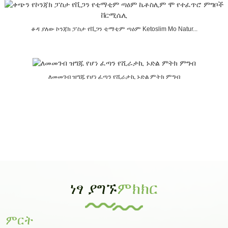
ቆዳ ያለው ኮንጃክ ፓስታ የቪጋን ቲማቲም ጣዕም Ketoslim Mo Natur...
ለመመገብ ዝግጁ የሆነ ፈጣን የሺራታኪ ኑድል ምትክ ምግብ
ነፃ ያግኙ
ምክክር
ምርት