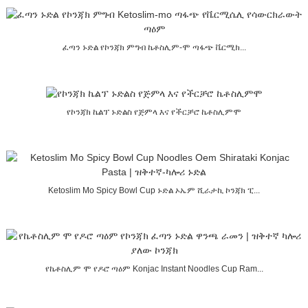
ፈጣን ኑድል የኮንጃክ ምግብ ኬቶስሊም-ሞ ጣፋጭ ቬርሚክ...
የኮንጃክ ኬልፕ ኑድልስ የጅምላ እና የችርቻሮ ኬቶስሊምሞ
Ketoslim Mo Spicy Bowl Cup ኑድል ኦኤም ሺራታኪ ኮንጃክ ፒ...
የኬቶስሊም ሞ የዶሮ ጣዕም Konjac Instant Noodles Cup Ram...