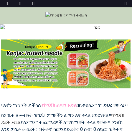
ኮንጃክ ኢንስታንት ኑድል
መነሻ
ኮንጃክ ፉድስ
የኮንጃክ ኑድል
ኮንጃክ ኢንስታንት ኑድል
የእኛን ማግኘት ይችላሉ
የኮንጃክ ፈጣን ኑድል
በኬቶስሊም ሞ ድህረ ገጽ ላይ፣
ከፓኬቱ ለመብላት ዝግጁ፣ ምግቦችን ፈጣን እና ቀላል ያደርገዋል።
የኮንጃክ
ደረቅ ኑድል
ያለምንም ተጨማሪዎች ለማከማቸት ቀላል ናቸው። ኮንጃክ
እንደ ፓስታ መሰረት፣ ዝቅተኛ ካርቦሃይድሬት፣ 0 ስብ፣ 0 ስኳር፣ ዝቅተኛ