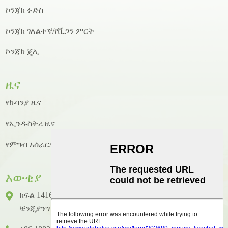
ኮንጃክ ፉድስ
ኮንጃክ ገለልተኛ/የቪጋን ምርት
ኮንጃክ ጄሊ
ዜና
የኩባንያ ዜና
የኢንዱስትሪ ዜና
የምግብ አሰራር/የምግብ አሰራር ዜና
እውቂያ
ክፍል 1416 ፣ ፎቅ 14 ፣ ጁንሃኦ ዓለም አቀፍ ህንፃ ፣ ቁጥር 2 ፣
ቼንጂያንግ ዞንግካይ ጎዳና ፣ ሁዪቼንግ አውራጃ ፣ ሁዩዙ ከተማ