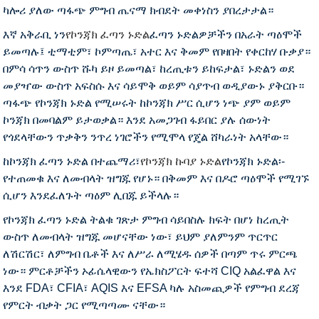
ካሎሪ ያለው ጣፋጭ ምግብ ጤናማ ክብደት መቀነስን ያበረታታል።
እኛ አቅራቢ ነን
የኮንጃክ ፈጣን ኑድል
ፈጣን ኑድልዎቻችን በአራት ጣዕሞች
ይመጣሉ፤ ቲማቲም፣ ኮምጣጤ፣ አተር እና ቅመም የበዛበት የቀርከሃ ቡቃያ።
በምሳ ሳጥን ውስጥ ሹካ ይዞ ይመጣል፣ ከረጢቱን ይከፍታል፣ ኑድልን ወደ
መያዣው ውስጥ አፍስሱ እና ሳይሞቅ ወይም ሳያጥብ ወዲያውኑ ያቅርቡ።
ጣፋጭ የኮንጃክ ኑድል የሚሠሩት ከኮንጃክ ሥር ሲሆን ነጭ ያም ወይም
ኮንጃክ በመባልም ይታወቃል። እንደ አመጋገብ ፋይበር ያሉ ሰውነት
የጎደላቸውን ጥቃቅን ንጥረ ነገሮችን የሚሞላ የጄል ሸካራነት አላቸው።
ከኮንጃክ ፈጣን ኑድል በተጨማሪ፣
የኮንጃክ ኩባያ ኑድል
የኮንጃክ ኑድል፡-
የተጠመቁ እና ለመብላት ዝግጁ የሆኑ። በቅመም እና በዶሮ ጣዕሞች የሚገኙ
ሲሆን እንደፈለጉት ጣዕም ሊበጁ ይችላሉ።
የኮንጃክ ፈጣን ኑድል ትልቁ ገጽታ ምግብ ሳይበስሉ ክፍት በሆነ ከረጢት
ውስጥ ለመብላት ዝግጁ መሆናቸው ነው፣ ይህም ያለምንም ጥርጥር
ለሽርሽር፣ ለምግብ ቤቶች እና ለሥራ ለሚሄዱ ሰዎች በጣም ጥሩ ምርጫ
ነው። ምርቶቻችን ኦፊሴላዊውን የኤክስፖርት ፍተሻ CIQ አልፈዋል እና
እንደ FDA፣ CFIA፣ AQIS እና EFSA ካሉ አስመጪዎች የምግብ ደረጃ
የምርት ብቃት ጋር የሚጣጣሙ ናቸው።