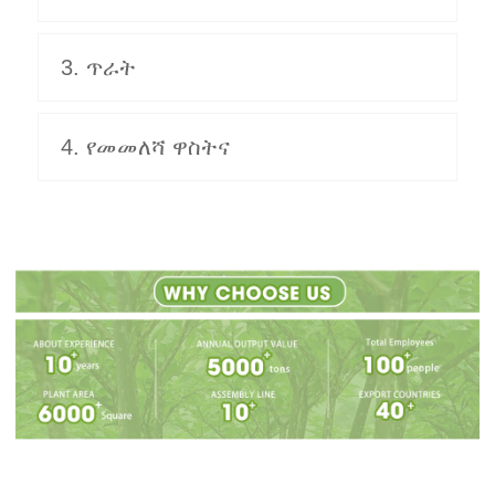
3. ጥራት
4. የመመለሻ ዋስትና