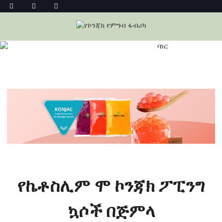
ፖፒንግ ቦባ አረፋ ፈጣን የወተት ሻይ ኪቶች በጅምላ
መነሻ
ፖፒንግ ቦባ አረፋ ፈጣን የወተት ሻይ ኪቶች በጅምላ
የኬቶስሊም ሞ ኮንጃክ ፖፒንግ
ኳሶች በጅምላ