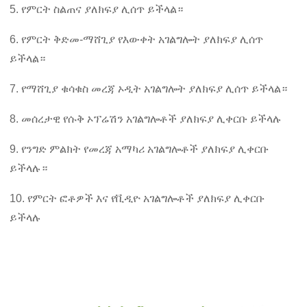
5. የምርት ስልጠና ያለክፍያ ሊሰጥ ይችላል።
6. የምርት ቅድመ-ማሸጊያ የእውቀት አገልግሎት ያለክፍያ ሊሰጥ
ይችላል።
7. የማሸጊያ ቁሳቁስ መረጃ ኦዲት አገልግሎት ያለክፍያ ሊሰጥ ይችላል።
8. መሰረታዊ የሱቅ ኦፕሬሽን አገልግሎቶች ያለክፍያ ሊቀርቡ ይችላሉ
9. የንግድ ምልክት የመረጃ አማካሪ አገልግሎቶች ያለክፍያ ሊቀርቡ
ይችላሉ።
10. የምርት ፎቶዎች እና የቪዲዮ አገልግሎቶች ያለክፍያ ሊቀርቡ
ይችላሉ