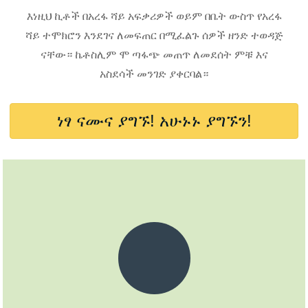
እነዚህ ኪቶች በአረፋ ሻይ አፍቃሪዎች ወይም በቤት ውስጥ የአረፋ
ሻይ ተሞክሮን እንደገና ለመፍጠር በሚፈልጉ ሰዎች ዘንድ ተወዳጅ
ናቸው። ኬቶስሊም ሞ ጣፋጭ መጠጥ ለመደሰት ምቹ እና
አስደሳች መንገድ ያቀርባል።
ነፃ ናሙና ያግኙ! አሁኑኑ ያግኙን!