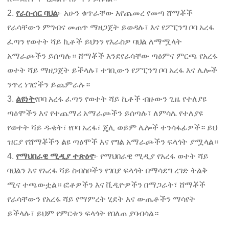
2.
የራስ-ሰር ባህል
፦ አሁን ቁጥራቸው እየጨመረ የመጣ ሸማቾች
የራሳቸውን ምግብና መጠጥ ማዘጋጀት ይወዳሉ፣ እና የፖፒንግ ቦባ አረፋ
ፈጣን የወተት ሻይ ኪቶች ይህንን የእራስዎ ባህል ለማሟላት
አማራጮችን ይሰጣሉ። ሸማቾች እንደየራሳቸው ጣዕምና ምርጫ የአረፋ
ወተት ሻይ ማዘጋጀት ይችላሉ፣ ተገቢውን የፖፒንግ ቦባ አረፋ እና ሌሎች
ንጥረ ነገሮችን ይጨምራሉ።
3.
ልዩነት
የቦባ አረፋ ፈጣን የወተት ሻይ ኪቶች ብዙውን ጊዜ የተለያዩ
ጣዕሞችን እና የተጨማሪ አማራጮችን ይሰጣሉ፣ ለምሳሌ የተለያዩ
የወተት ሻይ ዱቄት፣ የቦባ አረፋ፣ ጄሊ ወይም ሌሎች ተንሳፋፊዎች። ይህ
ዝርያ የሸማቾችን ልዩ ጣዕሞች እና የግል አማራጮችን ፍላጎት ያሟላል።
4.
የማህበራዊ ሚዲያ ተጽዕኖ
፦ የማህበራዊ ሚዲያ የአረፋ ወተት ሻይ
ባህልን እና የአረፋ ሻይ ስብስቦችን የገበያ ፍላጎት በማሳደግ ረገድ ትልቅ
ሚና ተጫውቷል። ፎቶዎችን እና ቪዲዮዎችን በማጋራት፣ ሸማቾች
የራሳቸውን የአረፋ ሻይ የማምረት ሂደት እና ውጤቶችን ማሳየት
ይችላሉ፣ ይህም የምርቱን ፍላጎት የበለጠ ያባብሳል።