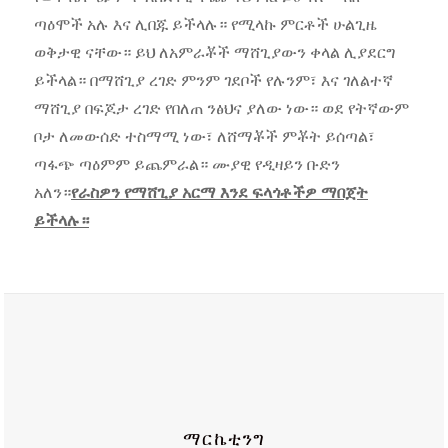
ጣዕሞች አሉ እና ሊበጁ ይችላሉ። የሚላኩ ምርቶች ሁልጊዜ
ወቅታዊ ናቸው። ይህ ለአምራቾች ማሸጊያውን ቀላል ሊያደርግ
ይችላል። በማሸጊያ ረገድ ምንም ገደቦች የሉንም፣ እና ገለልተኛ
ማሸጊያ በፍጆታ ረገድ የበለጠ ንፅህና ያለው ነው። ወደ የትኛውም
ቦታ ለመውሰድ ተስማሚ ነው፣ ለሸማቾች ምቾት ይሰጣል፣
ጣፋጭ ጣዕምም ይጨምራል። ሙያዊ የዲዛይን ቡድን
አለን።
የራስዎን የማሸጊያ አርማ እንደ ፍላጎቶችዎ ማበጀት
ይችላሉ።
ማርኬቲንግ