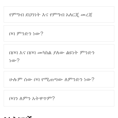
የምግብ ደህንነት እና የምግብ አለርጂ መረጃ
ቦባ ምንድን ነው?
በቦባ እና በቦባ መካከል ያለው ልዩነት ምንድን
ነው?
ሁሉም ሰው ቦባ የሚጠጣው ለምንድን ነው?
ቦባን ለምን አትዋጥም?