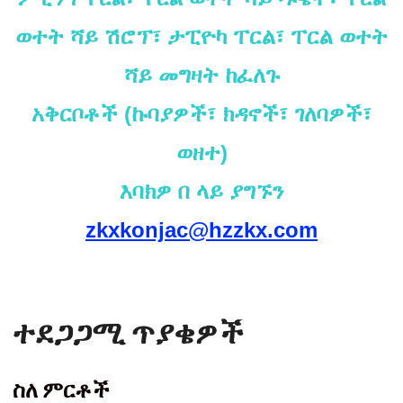
ወተት ሻይ ሽሮፕ፣ ታፒዮካ ፐርል፣ ፐርል ወተት
ሻይ መግዛት ከፈለጉ
አቅርቦቶች (ኩባያዎች፣ ክዳኖች፣ ገለባዎች፣
ወዘተ)
እባክዎ በ ላይ ያግኙን
zkxkonjac@hzzkx.com
ተደጋጋሚ ጥያቄዎች
ስለ ምርቶች