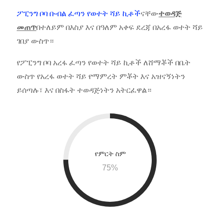
ፖፒንግ ቦባ ቡብል ፈጣን የወተት ሻይ ኪቶች
ናቸው
ተወዳጅ
መጠጥ
በተለይም በእስያ እና በዓለም አቀፍ ደረጃ በአረፋ ወተት ሻይ
ገበያ ውስጥ።
የፖፒንግ ቦባ አረፋ ፈጣን የወተት ሻይ ኪቶች ለሸማቾች በቤት
ውስጥ የአረፋ ወተት ሻይ የማምረት ምቾት እና አዝናኝነትን
ይሰጣሉ፣ እና በስፋት ተወዳጅነትን አትርፈዋል።
የምርት ስም
75
%