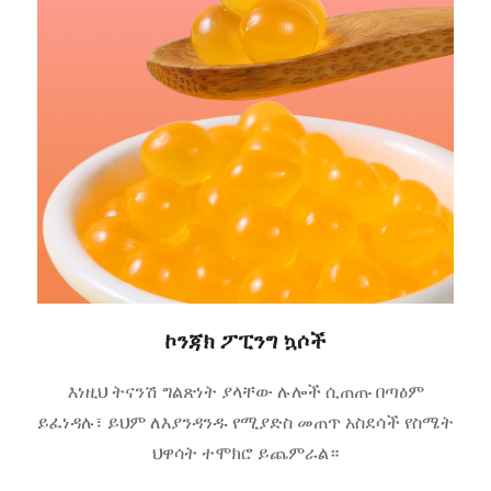
ኮንጃክ ፖፒንግ ኳሶች
እነዚህ ትናንሽ ግልጽነት ያላቸው ሉሎች ሲጠጡ በጣዕም
ይፈነዳሉ፣ ይህም ለእያንዳንዱ የሚያድስ መጠጥ አስደሳች የስሜት
ህዋሳት ተሞክሮ ይጨምራል።