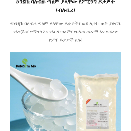
ኮንጃክ ባለብዙ ጣዕም ያላቸው የፖፒንግ ዶቃዎች
(ብሉቤሪ)
የኮንጃክ ባለብዙ ጣዕም ያላቸው ዶቃዎች፣ ወደ ሊንኩ ጠቅ ያድርጉ
የእንጆሪ፣ የማንጎ እና የእርጎ ጣዕም፣ የበለጠ ጤናማ እና ጣፋጭ
የፖፕ ዶቃዎች አሉ!