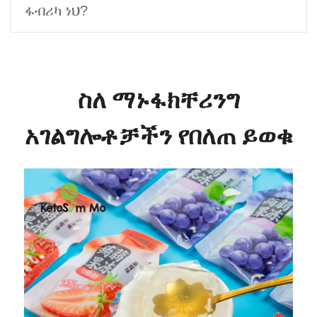
ፋብሪካ ነህ?
ስለ ማኑፋክቸሪንግ
አገልግሎቶቻችን የበለጠ ይወቁ