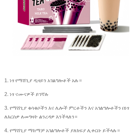
1. ነፃ የማሸጊያ ዲዛይን አገልግሎቶች አሉ።
2. ነፃ ናሙናዎች ይገኛሉ
3. የማሸጊያ ቁሳቁሶችን እና ሌሎች ምርቶችን እና አገልግሎቶችን በነፃ
ለእርስዎ ለመግዛት ልንረዳዎ እንችላለን።
4. የማሸጊያ ማከማቻ አገልግሎቶች ያለክፍያ ሊቀርቡ ይችላሉ።