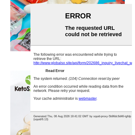
ኮንጃክ ስናክ