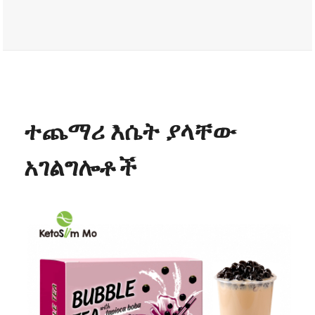
ተጨማሪ እሴት ያላቸው
አገልግሎቶች