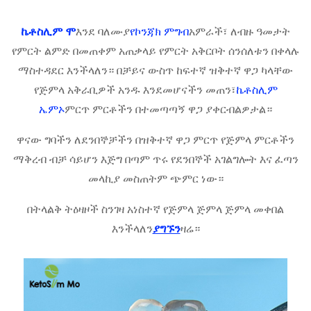
ኬቶስሊም ሞ
እንደ ባለሙያ
የኮንጃክ ምግብ
አምራች፣ ለብዙ ዓመታት
የምርት ልምድ በመጠቀም አጠቃላይ የምርት አቅርቦት ሰንሰለቱን በቀላሉ
ማስተዳደር እንችላለን። በቻይና ውስጥ ከፍተኛ ዝቅተኛ ዋጋ ካላቸው
የጅምላ አቅራቢዎች አንዱ እንደመሆናችን መጠን፣
ኬቶስሊም
ኤምኦ
ምርጥ ምርቶችን በተመጣጣኝ ዋጋ ያቀርብልዎታል።
ዋናው ግባችን ለደንበኞቻችን በዝቅተኛ ዋጋ ምርጥ የጅምላ ምርቶችን
ማቅረብ ብቻ ሳይሆን እጅግ በጣም ጥሩ የደንበኞች አገልግሎት እና ፈጣን
መላኪያ መስጠትም ጭምር ነው።
በትላልቅ ትዕዛዞች ስንገዛ አነስተኛ የጅምላ ጅምላ ጅምላ መቀበል
እንችላለን
ያግኙን
ዛሬ።