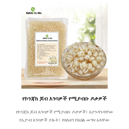
የኮንጃክ ጆብ እንባዎች የሚያብቡ ዶቃዎች
የኮንጃክ ጆብ እንባዎች የሚያብቡ ዶቃዎች፣ እያንዳንዳቸው
የኢዮብ እንባዎች ያሉት፣ የበለፀገ የእህል መዓዛ አላቸው