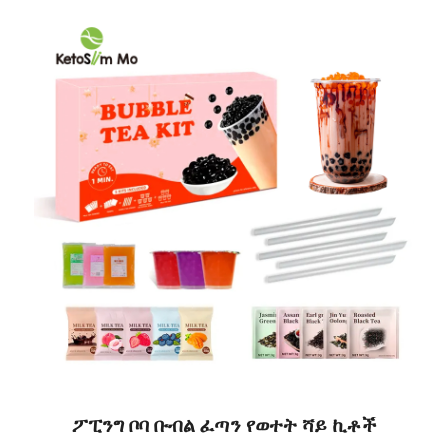
ፖፒንግ ቦባ ቡብል ፈጣን የወተት ሻይ ኪቶች