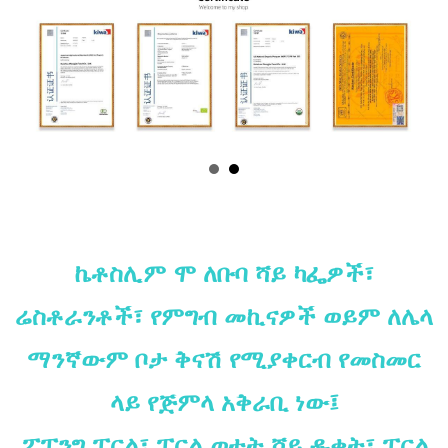
ኬቶስሊም ሞ ለቡባ ሻይ ካፌዎች፣
ሬስቶራንቶች፣ የምግብ መኪናዎች ወይም ለሌላ
ማንኛውም ቦታ ቅናሽ የሚያቀርብ የመስመር
ላይ የጅምላ አቅራቢ ነው፤
ፖፒንግ ፐርል፣ ፐርል ወተት ሻይ ዱቄት፣ ፐርል