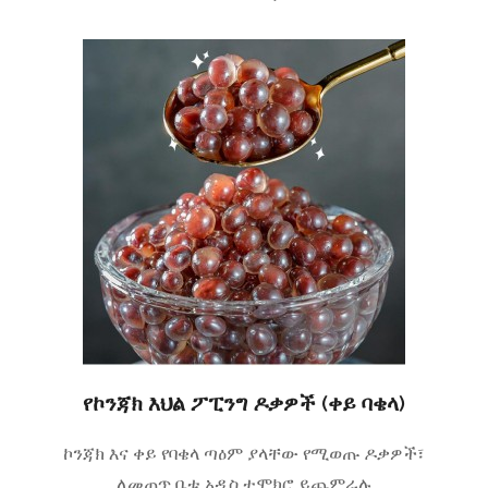
የኮንጃክ እህል ፖፒንግ ዶቃዎች (ቀይ ባቄላ)
ኮንጃክ እና ቀይ የባቄላ ጣዕም ያላቸው የሚወጡ ዶቃዎች፣
ለመጠጥ ቤቱ አዲስ ተሞክሮ ይጨምራሉ