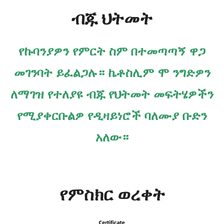
ብጁ ህትመት
የኩባንያዎን የምርት ስም በተመጣጣኝ ዋጋ
መገንባት ይፈልጋሉ። ኬቶስሊም ሞ ንግድዎን
ለማገዝ የተለያዩ ብጁ የህትመት መፍትሄዎችን
የሚያቀርቡልዎ የዲዛይነሮች ባለሙያ ቡድን
አለው።
የምስክር ወረቀት