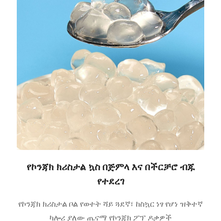
የኮንጃክ ክሪስታል ኳስ በጅምላ እና በችርቻሮ ብጁ
የተደረገ
የኮንጃክ ክሪስታል ቦል የወተት ሻይ ጓደኛ፣ ከስኳር ነፃ የሆነ ዝቅተኛ
ካሎሪ ያለው ጤናማ የኮንጃክ ፖፕ ዶቃዎች