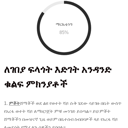
ማርኬቲንግ
85
%
ለገበያ ፍላጎት እድገት አንዳንድ
ቁልፍ ምክንያቶች
1.
ምቾት
ሸማቾች ወደ ልዩ የወተት ሻይ ሱቅ ሄደው ሳይገዙ በቤት ውስጥ
የአረፋ ወተት ሻይ ለማዘጋጀት ምቹ መንገድ ይሰጣል። ይህ ምቾት
ሸማቾችን በመዝናኛ ጊዜ ወይም በቤተሰብ ስብሰባዎች ላይ የአረፋ ሻይ
ለመደሰት የሚፈልጉ ሰዎችን ይስባል።