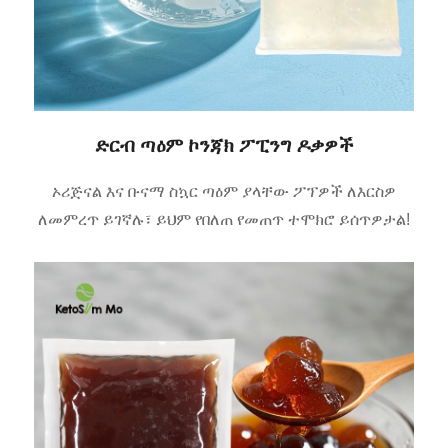
ድርብ ጣዕም ኮንጃክ ፖፒንግ ዶቃዎች
ኦሪጅናል እና ቡናማ ስኳር ጣዕም ያላቸው ፖፕዎች ለእርስዎ
ለመምረጥ ይገኛሉ፣ ይህም የበለጠ የመጠጥ ተሞክሮ ይሰጥዎታል!