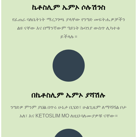
ኬቶስሊም ኤምኦ ሶሉሽንስ
የፈጠራ ባለቤትነት ማረጋገጫ ያላቸው የንግድ መፍትሔዎቻችን
ልዩ ናቸው እና በማንኛውም ዓይነት ኩባንያ ውስጥ ሊካተቱ
ይችላሉ።
በኬቶስሊም ኤምኦ ያሻሽሉ
ንግድዎ ምንም ያህል በጥሩ ሁኔታ ቢሄድ፣ ሁልጊዜም ለማሻሻል ቦታ
አለ፣ እና KETOSLIM MO ለዚህ ባለሙያዎቹ ናቸው።