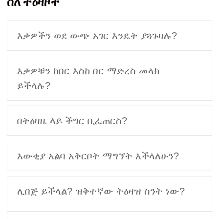
ስለ ትዕዛዞች
እቃዎችን ወደ ውጭ አገር እንዴት ያጓጉዛሉ?
እቃዎቹን ከበር እስከ በር ማድረስ መላክ
ይችላሉ?
በትዕዛዜ ላይ ችግር ቢፈጠርስ?
እውቂያ አልባ አቅርቦት ማግኘት እችላለሁን?
ሊበጅ ይችላል? ዝቅተኛው ትዕዛዝ ስንት ነው?