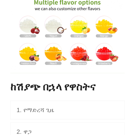
ከሽያጭ በኋላ የዋስትና
1. የማድረሻ ጊዜ
2. ዋጋ