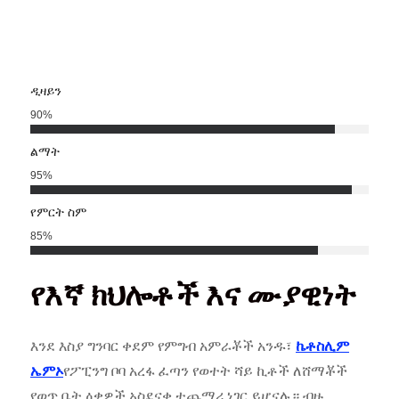
ዲዛይን
90
%
ልማት
95
%
የምርት ስም
85
%
የእኛ ክህሎቶች እና ሙያዊነት
እንደ እስያ ግንባር ቀደም የምግብ አምራቾች አንዱ፣
ኬቶስሊም
ኤምኦ
የፖፒንግ ቦባ አረፋ ፈጣን የወተት ሻይ ኪቶች ለሸማቾች
የወጥ ቤት ዕቃዎች አስደናቂ ተጨማሪ ነገር ይሆናሉ። ብዙ