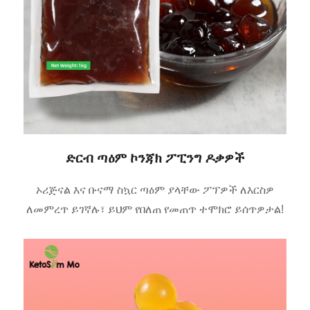
ድርብ ጣዕም ኮንጃክ ፖፒንግ ዶቃዎች
ኦሪጅናል እና ቡናማ ስኳር ጣዕም ያላቸው ፖፕዎች ለእርስዎ
ለመምረጥ ይገኛሉ፣ ይህም የበለጠ የመጠጥ ተሞክሮ ይሰጥዎታል!