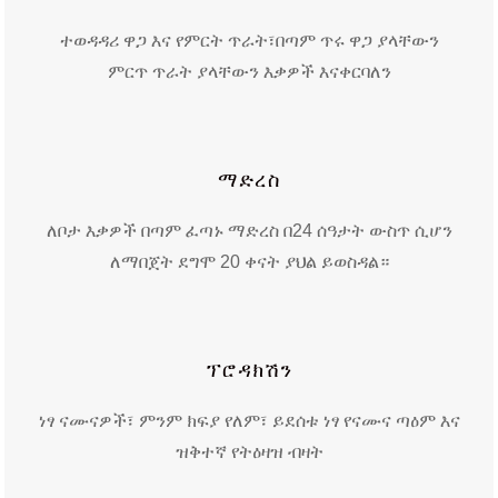
ተወዳዳሪ ዋጋ እና የምርት ጥራት፣
በጣም ጥሩ ዋጋ ያላቸውን
ምርጥ ጥራት ያላቸውን እቃዎች እናቀርባለን
ማድረስ
ለቦታ እቃዎች በጣም ፈጣኑ ማድረስ በ24 ሰዓታት ውስጥ ሲሆን
ለማበጀት ደግሞ 20 ቀናት ያህል ይወስዳል።
ፕሮዳክሽን
ነፃ ናሙናዎች፣ ምንም ክፍያ የለም፣ ይደሰቱ ነፃ የናሙና ጣዕም እና
ዝቅተኛ የትዕዛዝ ብዛት