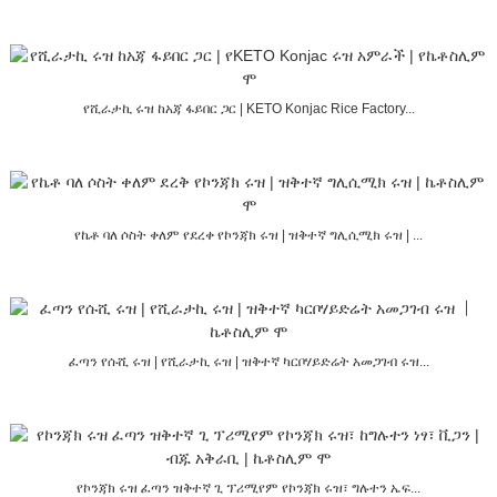
የሺራታኪ ሩዝ ከአጃ ፋይበር ጋር | KETO Konjac Rice Factory...
የኬቶ ባለ ሶስት ቀለም የደረቀ የኮንጃክ ሩዝ | ዝቅተኛ ግሊሲሚክ ሩዝ | ...
ፈጣን የሱሺ ሩዝ | የሺራታኪ ሩዝ | ዝቅተኛ ካርቦሃይድሬት አመጋገብ ሩዝ...
የኮንጃክ ሩዝ ፈጣን ዝቅተኛ ጊ ፕሪሚየም የኮንጃክ ሩዝ፣ ግሉተን ኤፍ...