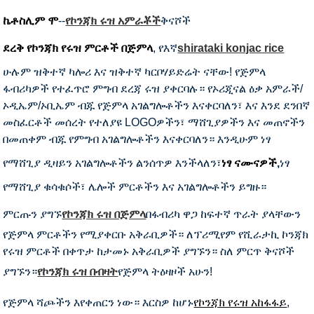
ኬቶስሊም ሞ
--
የኮንጃክ ሩዝ አምራቾች
ቅናሾች
ደረቅ የኮንጃክ የሩዝ ምርቶች በጅምላ
, የእኛ
shirataki konjac rice
ሁሉም ዝቅተኛ ካሎሪ እና ዝቅተኛ ካርቦሃይድሬት ናቸው! የጅምላ
ፋብሪካዎች የተፈጥሮ ምግብ ደረጃ ሩዝ ያቀርባሉ። የኦሪጂናል ዕቃ አምራች/
ኦዲኤም/ኦቢኤም ብጁ የጅምላ አገልግሎቶችን እናቀርባለን፣ እና እንደ ደንበኛ
መስፈርቶች መሰረት የተለያዩ LOGOዎችን፣ ማሸጊያዎችን እና መጠኖችን
በመጠቀም ብጁ የምግብ አገልግሎቶችን እናቀርባለን። እንዲሁም ነፃ
የማሸጊያ ዲዛይን አገልግሎቶችን ልንሰጥዎ እንችላለን፣
ነፃ ናሙናዎች
,
ነፃ
የማሸጊያ ቁሳቁሶች፣ ሌሎች ምርቶችን እና አገልግሎቶችን ይግዙ።
ምርጡን ያግኙ
የኮንጃክ ሩዝ በጅምላ
በፋብሪካ ዋጋ ከፍተኛ ጥራት ያላቸውን
የጅምላ ምርቶችን የሚያቀርቡ አቅራቢዎች። ለፕሪሚየም የሺራታኪ ኮንጃክ
የሩዝ ምርቶች በቀጥታ ከታመኑ አቅራቢዎች ያግኙን። ስለ ምርጥ ቅናሾች
ያግኙን።
የኮንጃክ ሩዝ በብዛት
የጅምላ ትዕዛዞች አሁን!
የጅምላ ሻጮችን እየቀጠርን ነው። እርስዎ ከሆኑ
የኮንጃክ የሩዝ አከፋፋይ
,