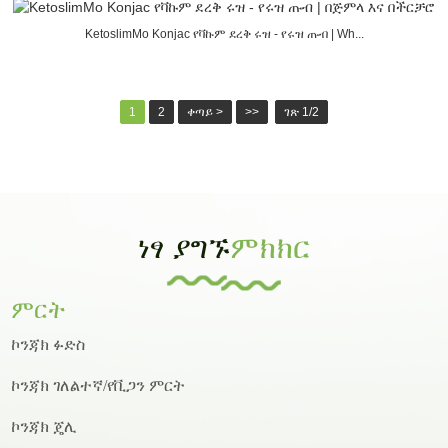
KetoslimMo Konjac የቫኩም ደረቅ ሩዝ - የሩዝ ጡብ | Wh...
1
2
ቀጣይ >
>>
ገጽ 1/2
ነፃ ያግኙ
ምክክር
ምርት
ኮንጃክ ፉድስ
ኮንጃክ ገለልተኛ/የቪጋን ምርት
ኮንጃክ ጄሊ