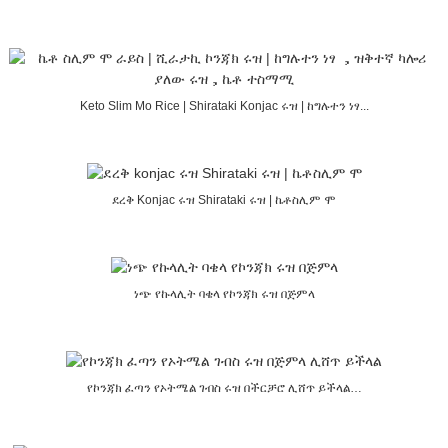
Keto Slim Mo Rice | Shirataki Konjac ሩዝ | ከግሉተን ነፃ...
ደረቅ Konjac ሩዝ Shirataki ሩዝ | ኬቶስሊም ሞ
ነጭ የኩላሊት ባቄላ የኮንጃክ ሩዝ በጅምላ
የኮንጃክ ፈጣን የኦትሜል ገብስ ሩዝ በችርቻሮ ሊሸጥ ይችላል…