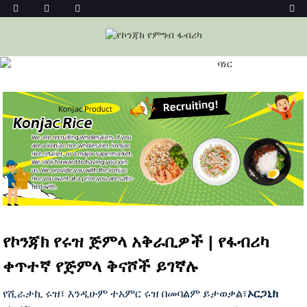
ኮንጃክ ራይስ
መነሻ
ኮንጃክ ፉድስ
ኮንጃክ ራይስ
የኮንጃክ የሩዝ ጅምላ አቅራቢዎች | የፋብሪካ
ቀጥተኛ የጅምላ ቅናሾች ይገኛሉ
የሺራታኪ ሩዝ፣ እንዲሁም ተአምር ሩዝ በመባልም ይታወቃል፣
ኦርጋኒክ