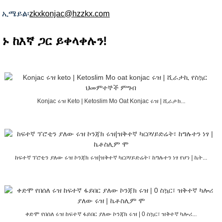
ኢሜይል፡
zkxkonjac@hzzkx.com
ኑ ከእኛ ጋር ይቀላቀሉን!
Konjac ሩዝ Keto | Ketoslim Mo Oat Konjac ሩዝ | ሺራታክ...
ከፍተኛ ፕሮቲን ያለው ሩዝ ኮንጃክ ሩዝ|ዝቅተኛ ካርቦሃይድሬት፣ ከግሉተን ነፃ የሆነ | ኬት...
ቀድሞ የበሰለ ሩዝ ከፍተኛ ፋይበር ያለው ኮንጃክ ሩዝ | 0 ስኳር፣ ዝቅተኛ ካሎሪ...