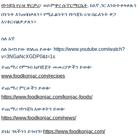
የኮንጃክ የሩዝ ቸርቻሪ
፣ ወይም
ዋና ሱፐርማርኬት
. ከእኛ ጋር እንድትቀላቀሉን
በጉጉት እንጠባበቃለን። የሚፈልጉትን የኮንጃክ ሩዝ በፈለጉት ዋጋ
እናቀርብልዎታለን።
ስለ እኛ
ስለ ኩባንያው የበለጠ ይወቁ፦ https://www.youtube.com/watch?
v=3NGaNcXGDP0&t=1s
ተጨማሪ የምግብ አዘገጃጀት መመሪያዎችን ይወቁ፦
www.foodkonjac.com/recipes
ተጨማሪ ምርቶችን ይወቁ፦
https://www.foodkonjac.com/konjac-foods/
ተጨማሪ የኮንጃክ እውቀትን ይወቁ፡
https://www.foodkonjac.com/news/
ድህረ ገጻችንን ይጎብኙ፦
https://www.foodkonjac.com/