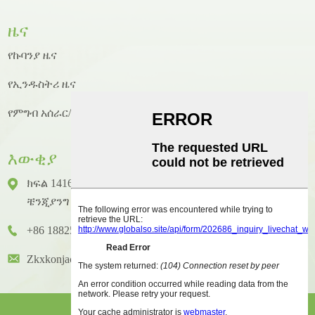
ዜና
የኩባንያ ዜና
የኢንዱስትሪ ዜና
የምግብ አሰራር/የምግብ አሰራር ዜና
እውቂያ
ክፍል 1416 ፣ ፎቅ 14 ፣ ጁንሃኦ ዓለም አቀፍ ህንፃ ፣ ቁጥር 2 ፣
ቼንጂያንግ ዞንግካይ ጎዳና ፣ ሁዪቼንግ አውራጃ ፣ ሁዩዙ ከተማ
+86 18825458362
Zkxkonjac@hzzkx.com