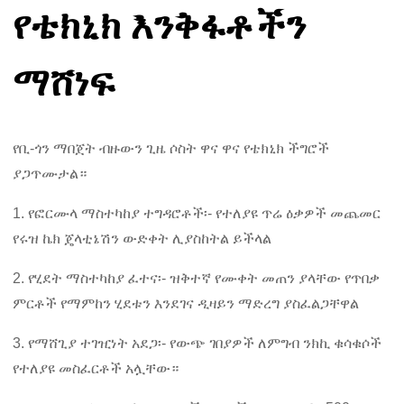
የቴክኒክ እንቅፋቶችን
ማሸነፍ
የቢ-ጎን ማበጀት ብዙውን ጊዜ ሶስት ዋና ዋና የቴክኒክ ችግሮች
ያጋጥሙታል።
1. የፎርሙላ ማስተካከያ ተግዳሮቶች፡- የተለያዩ ጥሬ ዕቃዎች መጨመር
የሩዝ ኬክ ጄላቲኔሽን ውድቀት ሊያስከትል ይችላል
2. የሂደት ማስተካከያ ፈተና፡- ዝቅተኛ የሙቀት መጠን ያላቸው የጥበቃ
ምርቶች የማምከን ሂደቱን እንደገና ዲዛይን ማድረግ ያስፈልጋቸዋል
3. የማሸጊያ ተገዢነት አደጋ፡- የውጭ ገበያዎች ለምግብ ንክኪ ቁሳቁሶች
የተለያዩ መስፈርቶች አሏቸው።