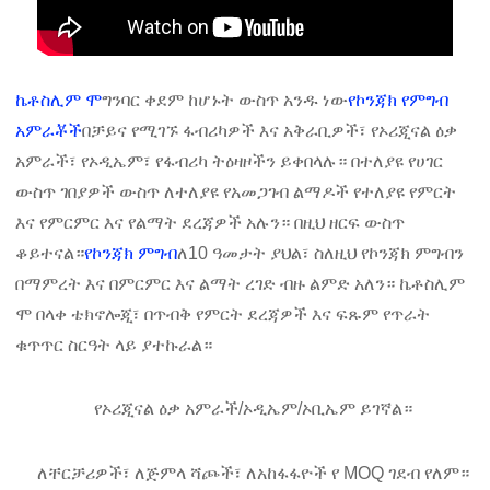
ኬቶስሊም ሞ
ግንባር ​​ቀደም ከሆኑት ውስጥ አንዱ ነው
የኮንጃክ የምግብ
አምራቾች
በቻይና የሚገኙ ፋብሪካዎች እና አቅራቢዎች፣ የኦሪጂናል ዕቃ
አምራች፣ የኦዲኤም፣ የፋብሪካ ትዕዛዞችን ይቀበላሉ። በተለያዩ የሀገር
ውስጥ ገበያዎች ውስጥ ለተለያዩ የአመጋገብ ልማዶች የተለያዩ የምርት
እና የምርምር እና የልማት ደረጃዎች አሉን። በዚህ ዘርፍ ውስጥ
ቆይተናል።
የኮንጃክ ምግብ
ለ10 ዓመታት ያህል፣ ስለዚህ የኮንጃክ ምግብን
በማምረት እና በምርምር እና ልማት ረገድ ብዙ ልምድ አለን። ኬቶስሊም
ሞ በላቀ ቴክኖሎጂ፣ በጥብቅ የምርት ደረጃዎች እና ፍጹም የጥራት
ቁጥጥር ስርዓት ላይ ያተኩራል።
የኦሪጂናል ዕቃ አምራች/ኦዲኤም/ኦቢኤም ይገኛል።
ለቸርቻሪዎች፣ ለጅምላ ሻጮች፣ ለአከፋፋዮች የ MOQ ገደብ የለም።