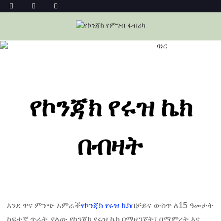
የኮንጃክ የሩዝ ኬክ ጅምላ ሽያጭ
መነሻ
የኮንጃክ የሩዝ ኬክ ጅምላ ሽያጭ
የኮንጃክ የሩዝ ኬክ
በብዛት
እንደ ዋና ምንጭ አምራች
የኮንጃክ የሩዝ ኬክ
በቻይና ውስጥ ለ15 ዓመታት
ከፍተኛ ጥራት ያለው የኮንጃክ የሩዝ ኬክ በማዘጋጀት፣ በማምረት እና