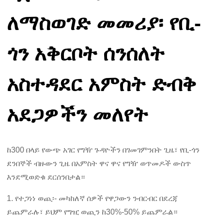
ለማስወገድ መመሪያ፡ የቢ-
ጎን አቅርቦት ሰንሰለት
አስተዳደር አምስት ድብቅ
አደጋዎችን መለየት
ከ300 በላይ የውጭ አገር የግዥ ጉዳዮችን በገመገምንበት ጊዜ፣ የቢ-ጎን
ደንበኞች ብዙውን ጊዜ በአምስት ዋና ዋና የግዥ ወጥመዶች ውስጥ
እንደሚወድቁ ደርሰንበታል።
1. የተጋነነ ወጪ፡- መካከለኛ ሰዎች የዋጋውን ንብርብር በደረጃ
ይጨምራሉ፣ ይህም የግዢ ወጪን ከ30%-50% ይጨምራል።