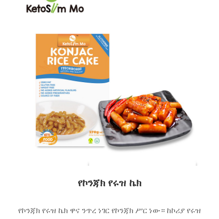
የኮንጃክ የሩዝ ኬክ
የኮንጃክ የሩዝ ኬክ ዋና ንጥረ ነገር የኮንጃክ ሥር ነው። ከኮሪያ የሩዝ