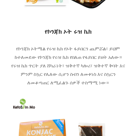
የኮንጃክ ኦት ሩዝ ኬክ
የኮንጃክ ኦትሜል የሩዝ ኬክ የኦት ፋይበርን ጨምሯል፣ ይህም
ከተለመደው የኮንጃክ የሩዝ ኬክ የበለጠ የፋይበር ይዘት አለው።
የሩዝ ኬክ ጥርት ያለ ሸካራነት፣ ዝቅተኛ ካሎሪ፣ ዝቅተኛ ቅባት እና
ምንም ስኳር የሌለው ሲሆን ስብን ለመቀነስ እና ስኳርን
ለመቆጣጠር ለሚፈልጉ ሰዎች ተስማሚ ነው።