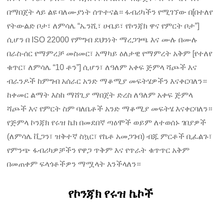
በማበጀት ላይ ልዩ ባለሙያነት ሰጥተናል። ፋብሪካችን የሚገኘው በ[በተለየ
የትውልድ ቦታ፣ ለምሳሌ “ኤንሺ፣ ሁቤይ፣ የኮንጃክ ዋና የምርት ቦታ”]
ሲሆን በ ISO 22000 የምግብ ደህንነት ማረጋገጫ እና ሙሉ በሙሉ
በራስ-ሰር የማምረቻ መስመር፣ አማካይ ዕለታዊ የማምረት አቅም [የተለየ
ቁጥር፣ ለምሳሌ “10 ቶን”] ሲሆን፣ ለዓለም አቀፍ ጅምላ ሻጮች እና
ብራንዶች ከምግብ አሰራር አንድ ማቆሚያ መፍትሄዎችን እናቀርባለን።
ከቀመር ልማት እስከ ማሸጊያ ማበጀት ድረስ ለዓለም አቀፍ ጅምላ
ሻጮች እና የምርት ስም ባለቤቶች አንድ ማቆሚያ መፍትሄ እናቀርባለን።
የጅምላ ኮንጃክ የሩዝ ኬክ በመደበኛ ጣዕሞች ወይም ለተወሰኑ ገበያዎች
(ለምሳሌ ቪጋን፣ ዝቅተኛ ስኳር፣ የኬቶ አመጋገብ) ብጁ ምርቶች ቢፈልጉ፣
የምንጭ ፋብሪካዎቻችን የዋጋ ጥቅም እና የጥራት ቁጥጥር አቅም
በመጠቀም ፍላጎቶችዎን ማሟላት እንችላለን።
የኮንጃክ የሩዝ ኬኮች