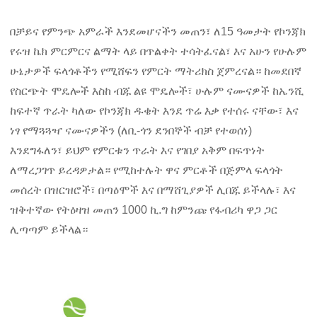
በቻይና የምንጭ አምራች እንደመሆናችን መጠን፣ ለ15 ዓመታት የኮንጃክ
የሩዝ ኬክ ምርምርና ልማት ላይ በጥልቀት ተሳትፈናል፣ እና አሁን የሁሉም
ሁኔታዎች ፍላጎቶችን የሚሸፍን የምርት ማትሪክስ ጀምረናል። ከመደበኛ
የስርጭት ሞዴሎች እስከ ብጁ ልዩ ሞዴሎች፣ ሁሉም ናሙናዎች ከኤንሺ
ከፍተኛ ጥራት ካለው የኮንጃክ ዱቄት እንደ ጥሬ እቃ የተሰሩ ናቸው፣ እና
ነፃ የማጓጓዣ ናሙናዎችን (ለቢ-ጎን ደንበኞች ብቻ የተወሰነ)
እንደግፋለን፣ ይህም የምርቱን ጥራት እና የገበያ አቅም በፍጥነት
ለማረጋገጥ ይረዳዎታል። የሚከተሉት ዋና ምርቶች በጅምላ ፍላጎት
መሰረት በዝርዝሮች፣ በጣዕሞች እና በማሸጊያዎች ሊበጁ ይችላሉ፣ እና
ዝቅተኛው የትዕዛዝ መጠን 1000 ኪ.ግ ከምንጩ የፋብሪካ ዋጋ ጋር
ሊጣጣም ይችላል።