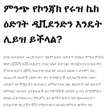
ምንጭ የኮንጃክ የሩዝ ኬክ
ዕድገት ዲቪደንድን እንዴት
ሊይዝ ይችላል?
እንደ ስታቲስታ መረጃ ከሆነ፣ ዓለም አቀፉ ዝቅተኛ የካሎሪ ምግብ ምትክ
ገበያ በ2025 ከ35 ቢሊዮን ዶላር በላይ ይሆናል፣ የኮንጃክ የሩዝ ኬክ ዋና
ምድብ ሲሆን 18% ዓመታዊ የእድገት መጠን አለው። ሆኖም፣ የቢ-
መጨረሻ ገዢዎች ሶስት ዋና ዋና ተግዳሮቶች እያጋጠሟቸው ነው፡-
ኃይለኛ የሆሞጂኔሽን ውድድር፣ በማደግ ላይ ባሉ ገበያዎች ላይ ከፍተኛ
የምስክር ወረቀት እንቅፋቶች እና የሸማቾች ፍላጎት ፈጣን ድግግሞሽ።
በብሔራዊ የላቦራቶሪ ምርምር እና ልማት ቡድን ላይ በመመስረት፣
ከዓመታዊ ገቢያችን 8% የሚሆነውን በአዲስ የምርት ልማት ላይ