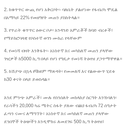
2. ከቁጥጥር ውጪ የሆነ አቅርቦት፡- ባለቤት ያልሆነው የፋብሪካ ሞዴል
በአማካይ 22% የመዘግየት መጠን ያስከትላል።
3. የጥራት ቁጥጥር ዕውር ቦታ፡ አንዳንድ አምራቾች ከባድ ብረቶች፣
የማይክሮባላዊ የሶስተኛ ወገን ሙከራ የላቸውም
4. የመነሻ ብዛት እንቅፋት፡- አነስተኛ እና መካከለኛ መጠን ያላቸው
ገዢዎች ከ5000 ኪ.ግ በላይ የሆነ የግዴታ የመነሻ ትዕዛዝ ያጋጥማቸዋል።
5. ከሽያጭ በኋላ የቫክዩም ማጽዳት፡ የመመለሻ እና የልውውጥ ሂደቱ
ከ30 ቀናት በላይ ይወስዳል።
እንደ ምንጭ አምራች፣ ሙሉ የሰንሰለት መከላከያ ስርዓት እንገነባለን፡
የራሳችን 20,000 ካሬ ሜትር ስፋት ያለው ብልህ ፋብሪካ 72 ሰዓታት
ፈጣን ናሙና ለማግኘት፣ አነስተኛ እና መካከለኛ መጠን ያላቸው
ደንበኞች ትዕዛዞችን እንዲሞክሩ ለመደገፍ 500 ኪ.ግ ትዕዛዝ፤