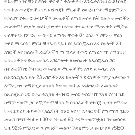
የህመም ነጥቦቹን በሦስት ዋና ዋና ችሎታዎች እንፈታለን፤ ከ500 በላይ
የሙከራ መረጃዎችን የያዙ የኮንጃክ ምርቶች የውሂብ ጎታ ማቋቋም እና
የተለያዩ የቀመር ውህዶችን ውጤቶች ለማስመሰል የAI ስልተ ቀመሮችን
መጠቀም፤ የሂደት መለኪያዎችን በአንድ ቀን ውስጥ ማጠናቀቅ የሚችል
ተለዋዋጭ የምርት መስመር ለማስተዋወቅ 8 ሚሊዮን ዩዋን መዋዕለ
ንዋይ ማፍሰስ፤ ምርቶቹ የኤፍዲኤ፣ የቢአርሲጂኤስ እና የሌሎች 23
አገሮች እና ክልሎች ደረጃዎችን ማሟላታቸውን ለማረጋገጥ የማሸጊያ
ቁሳቁሶችን ቅድመ-ሙከራ አገልግሎት ለመስጠት ከኤስጂኤስ ጋር
ስትራቴጂካዊ ትብብር መፍጠር። ምርቶቻችን እንደ ኤፍዲኤ እና
ቢአርሲጂኤስ ያሉ 23 አገሮችን እና ክልሎችን ደረጃዎች ማሟላታቸውን
ለማረጋገጥ የማሸጊያ ቁሳቁስ ቅድመ-ሙከራ አገልግሎት ለመስጠት
ከኤስጂኤስ ጋር ስትራቴጂካዊ ትብብር መስርተናል። የኮንጃክ የሩዝ ኬክ
ከማቻ ጣዕም ጋር ለጃፓን ምቹ የሱቅ ሰንሰለቶች የተበጀ ሲሆን የምርቱ
የመደርደሪያ ሕይወት የአልጂኔት ስኳር እና የማይክሮዌቭ የማምከን ጊዜን
መጠን በማስተካከል ከ30 ቀናት ወደ 90 ቀናት ተዘርግቷል፣ በተመሳሳይ
ጊዜ 92% የሚሆነውን የጣዕም መልሶ ማቋቋምን ይጠብቃል። የSEO