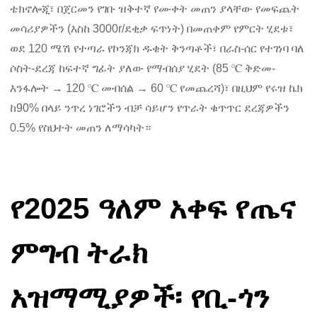
ቴክኖሎጂ፣ በጀርመን የገቡ ዝቅተኛ የሙቀት መጠን ያላቸው የመፍጨት
መሳሪያዎችን (እስከ 3000r/ደቂቃ ፍጥነት) በመጠቀም የምርት ሂደቱ፣
ወደ 120 ሜሽ የተጣራ የኮንጃክ ዱቄት ቅንጣቶች፣ በራስ-ሰር የተገነባ ባለ
ሶስት-ደረጃ ከፍተኛ ግፊት ያለው የማብሰያ ሂደት (85 ℃ ቅድመ-
እንፋሎት → 120 ℃ መብሰል → 60 ℃ የመጨረሻ)፣ በዚህም የሩዝ ኬክ
ከ90% በላይ ንጥረ ነገሮችን ብቻ ሳይሆን የጥራት ቁጥጥር ደረጃዎችን
0.5% የስህተት መጠን ለማሳካት።
የ2025 ዓለም አቀፍ የጤና
ምግብ ትራክ
አዝማሚያዎች፡ የቢ-ጎን