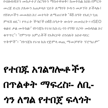
የብሎክቼይን መከታተያ ስርዓትን ማስተዋወቅ፣ ከመትከል እስከ የምርት
መረጃ ድረስ ያለውን አጠቃላይ ሂደት ለማየት ኮዱን መቃኘት ይችላሉ፤
የሸቀጦችን መመለስ እና መተካት ለማጠናቀቅ "48 ሰዓት የአደጋ ጊዜ
ምላሽ ዘዴ"፣ የጥራት ችግሮች በ48 ሰዓታት ውስጥ መመስረት። የSEO
ቁልፍ ቃል መትከል፡" የኮንጃክ የሩዝ ኬክ ቢ-ጎን የግዥ ስጋት መከላከል እና
ቁጥጥር"፣ "የምንጭ አምራቾች የአቅርቦት ሰንሰለት አስተዳደር
ጥቅሞች"፣ "የኮንጃክ የሩዝ ኬክ የጅምላ ወጪ ማመቻቸት ፕሮግራም"
የተበጁ አገልግሎቶችን
በጥልቀት ማፍረስ፡- ለቢ-
ጎን ለግል የተበጀ ፍላጎት