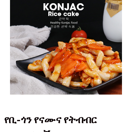
የቢ-ጎን የናሙና የትብብር