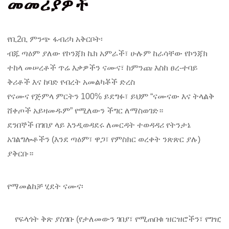
መመሪያዎች
የቢ2ቢ ምንጭ ፋብሪካ አቅርቦት፡
ብጁ ጣዕም ያለው የኮንጃክ ኬክ አምራች፣ ሁሉም ከራሳቸው የኮንጃክ
ተከላ መሠረቶች ጥሬ እቃዎችን ናሙና፣ ከምንጩ እስከ ፀረ-ተባይ
ቅሪቶች እና ከባድ የብረት አመልካቾች ድረስ
የናሙና የጅምላ ምርትን 100% ይደግፉ፣ ይህም “ናሙናው እና ትላልቅ
ሸቀጦች አይዛመዱም” የሚለውን ችግር ለማስወገድ።
ደንበኞች በገበያ ላይ እንዲወዳደሩ ለመርዳት ተወዳዳሪ የትንታኔ
አገልግሎቶችን (እንደ ጣዕም፣ ዋጋ፣ የምስክር ወረቀት ንጽጽር ያሉ)
ያቅርቡ።
የማመልከቻ ሂደት ናሙና፡
የፍላጎት ቅጽ ያስገቡ (የታለመውን ገበያ፣ የሚጠበቁ ዝርዝሮችን፣ የግዢ