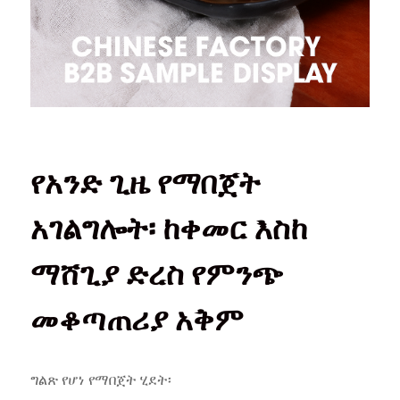
የአንድ ጊዜ የማበጀት
አገልግሎት፡ ከቀመር እስከ
ማሸጊያ ድረስ የምንጭ
መቆጣጠሪያ አቅም
ግልጽ የሆነ የማበጀት ሂደት፡