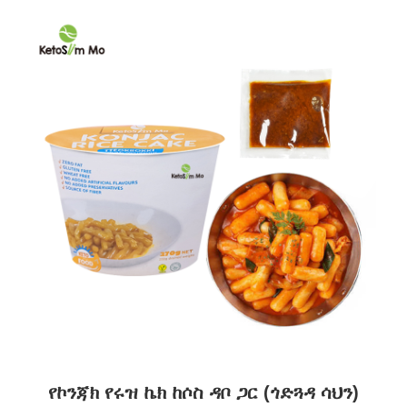
የኮንጃክ የሩዝ ኬክ ከሶስ ዳቦ ጋር (ጎድጓዳ ሳህን)