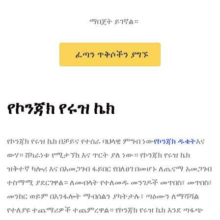
ማበጀት ይገኛል።
ፈጣን ጥቅሶችን ያግኙ
የኮንጃክ የሩዝ ኬክ
የኮንጃክ የሩዝ ኬክ በቻይና የተሰራ ባህላዊ ምግብ ነው
የኮንጃክ ዱቄት
እና
ውሃ። ሸካራነቱ የሚታኘክ እና ጥርት ያለ ነው። የኮንጃክ የሩዝ ኬክ
ዝቅተኛ ካሎሪ እና በአመጋገብ ፋይበር የበለፀገ በመሆኑ ለጤናማ አመጋገብ
ተስማሚ ያደርገዋል። ለመብላት የተለመዱ መንገዶች መጥበስ፣ መጥበስ፣
መንከር ወይም በእንፋሎት ማብሰልን ያካትታሉ፣ ጣዕሙን ለማሻሻል
የተለያዩ ተጨማሪዎች ተጨምረዋል። ​​የኮንጃክ የሩዝ ኬክ እንደ ጣፋጭ