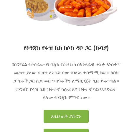
የኮንጃክ የሩዝ ኬክ ከሶስ ዳቦ ጋር (ኩባያ)
በበርሜል የተሰራው የኮንጃክ የሩዝ ኬክ በአንጻራዊ ሁኔታ አነስተኛ
መጠን ያለው ሲሆን ለአንድ ሰው የበለጠ ተስማሚ ነው። ከሶስ
ፓኬቶች ጋር ሲጣመር ግብዓቶችን ለማዘጋጀት ጊዜ ይቆጥባል።
የኮንጃክ የሩዝ ኬክ ዝቅተኛ ካሎሪ እና ዝቅተኛ ካርቦሃይድሬት
ያለው የኮንጃክ ምግብ ነው።
እዚህ ጠቅ ያድርጉ