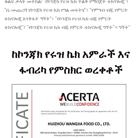
ቁልፍ ቃላት መትከል፡ "የኮንጃክ የሩዝ ኬክ ጥልቅ የማበጀት ቴክኖሎጂ"፣
"ቢ-መጨረሻ የኮንጃክ የሩዝ ኬክ የግል መፍትሄ"፣ "የምግብ ብጁ የምርት
ቴክኖሎጂ እንቅፋት ግኝት"፣ "የኮንጃክ የሩዝ ኬክ ብጁ የምርት
ቴክኖሎጂ"፣ "የኮንጃክ የሩዝ ኬክ ብጁ የምርት ቴክኖሎጂ ግኝት"። ግኝት"
ከኮንጃክ የሩዝ ኬክ አምራች እና
ፋብሪካ የምስክር ወረቀቶች