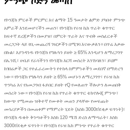
ምንጭ ኮድን መጣስ
የኮንጃክ ምርቶች ምርምር እና ልማት 15 ዓመታት ልምድ ያካበተ ምንጭ
አምራች እንደመሆናችን መጠን፣ የኮንጃክ የሩዝ ኬክ ጥራት ቁጥጥር
ከፍተኛ ደረጃዎችን በመያዝ፣ በምርት ጥራት እና ጥብቅ መስፈርቶች
መረጋጋት ላይ የቢ-መጨረሻ ገዢዎችን በሚገባ እናውቃለን። በጥሬ እቃው
በኩል፣ እያንዳንዱ የኮንጃክ የግሉካን ይዘት ≥ 65% እንዲሆን ለማረጋገጥ
በኤንሺ፣ ሁቤይ የራሳችንን የኮንጃክ እርሻ መሰረት እንገነባለን፣ ይህም
ከገበሬዎች ጋር የተፈራረሙትን የተከላ ስምምነቶችን መደበኛ በማድረግ
ነው። የኮንጃክ የግሉካን ይዘት ≥ 65% መሆኑን ለማረጋገጥ፣ የሩዝ ኬክ
ጥንካሬ እና የአመጋገብ ፋይበር ይዘት የQ የመለጠጥ ችሎታን ለመጠበቅ
መሰረት ነው። የኮንጃክ የሩዝ ኬክ የጥራት ቁጥጥር ቴክኖሎጂ ምንጭ፣
ከውጭ የሚመጡ ዝቅተኛ የሙቀት መጠን ያላቸው የመፍጨት
መሳሪያዎችን በመጠቀም የማምረት ሂደት (እስከ 3000r/ደቂቃ ፍጥነት)፣
የኮንጃክ ዱቄት ቅንጣቶችን እስከ 120 ሜሽ ድረስ ለማጣራት፣ እስከ
3000r/ደቂቃ ፍጥነት። የኮንጃክ የሩዝ ኬክ ምንጭ የጥራት ቁጥጥር