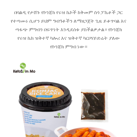
በባልዲ የታሸጉ የኮንጃክ የሩዝ ኬኮች ከቅመም ስጎ ፓኬቶች ጋር
የተጣመሩ ሲሆን ይህም ግብዓቶችን ለማዘጋጀት ጊዜ ይቆጥባል እና
ጣፋጭ ምግብን በፍጥነት እንዲደሰቱ ያስችልዎታል። የኮንጃክ
የሩዝ ኬክ ዝቅተኛ ካሎሪ እና ዝቅተኛ ካርቦሃይድሬት ያለው
የኮንጃክ ምግብ ነው።