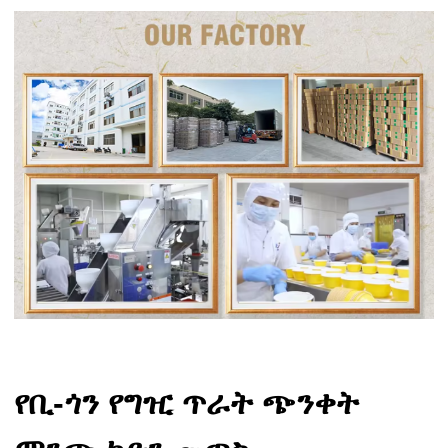
የቢ-ጎን የግዢ ጥራት ጭንቀት