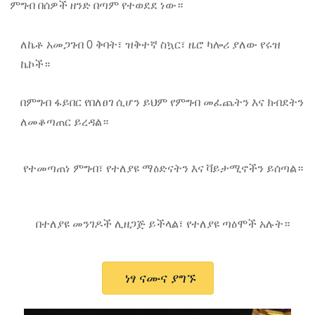
ምግብ በሰዎች ዘንድ በጣም የተወደደ ነው።
ለኬቶ አመጋገብ 0 ቅባት፣ ዝቅተኛ ስኳር፣ ዜሮ ካሎሪ ያለው የሩዝ
ኬኮች።
በምግብ ፋይበር የበለፀገ ሲሆን ይህም የምግብ መፈጨትን እና ክብደትን
ለመቆጣጠር ይረዳል።
የተመጣጠነ ምግብ፣ የተለያዩ ማዕድናትን እና ቫይታሚኖችን ይሰጣል።
በተለያዩ መንገዶች ሊዘጋጅ ይችላል፣ የተለያዩ ጣዕሞች አሉት።
ነፃ ናሙና ያግኙ