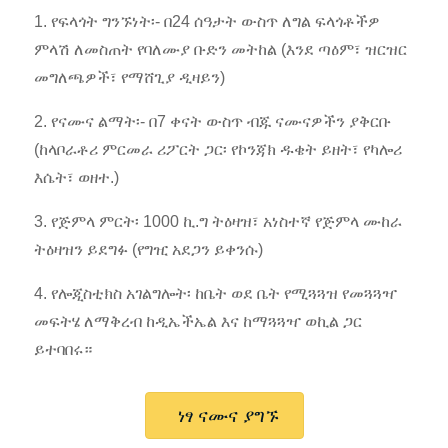
1. የፍላጎት ግንኙነት፡- በ24 ሰዓታት ውስጥ ለግል ፍላጎቶችዎ
ምላሽ ለመስጠት የባለሙያ ቡድን መትከል (እንደ ጣዕም፣ ዝርዝር
መግለጫዎች፣ የማሸጊያ ዲዛይን)
2. የናሙና ልማት፡- በ7 ቀናት ውስጥ ብጁ ናሙናዎችን ያቅርቡ
(ከላቦራቶሪ ምርመራ ሪፖርት ጋር፡ የኮንጃክ ዱቄት ይዘት፣ የካሎሪ
እሴት፣ ወዘተ.)
3. የጅምላ ምርት፡ 1000 ኪ.ግ ትዕዛዝ፣ አነስተኛ የጅምላ ሙከራ
ትዕዛዝን ይደግፉ (የግዢ አደጋን ይቀንሱ)
4. የሎጂስቲክስ አገልግሎት፡ ከቤት ወደ ቤት የሚጓጓዝ የመጓጓዣ
መፍትሄ ለማቅረብ ከዲኤችኤል እና ከማጓጓዣ ወኪል ጋር
ይተባበሩ።
ነፃ ናሙና ያግኙ