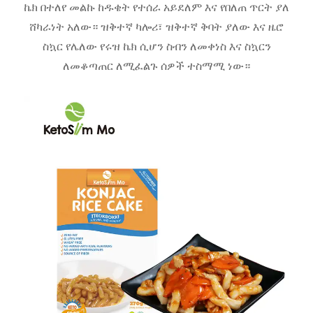
ኬክ በተለየ መልኩ ከዱቄት የተሰራ አይደለም እና የበለጠ ጥርት ያለ
ሸካራነት አለው። ዝቅተኛ ካሎሪ፣ ዝቅተኛ ቅባት ያለው እና ዜሮ
ስኳር የሌለው የሩዝ ኬክ ሲሆን ስብን ለመቀነስ እና ስኳርን
ለመቆጣጠር ለሚፈልጉ ሰዎች ተስማሚ ነው።