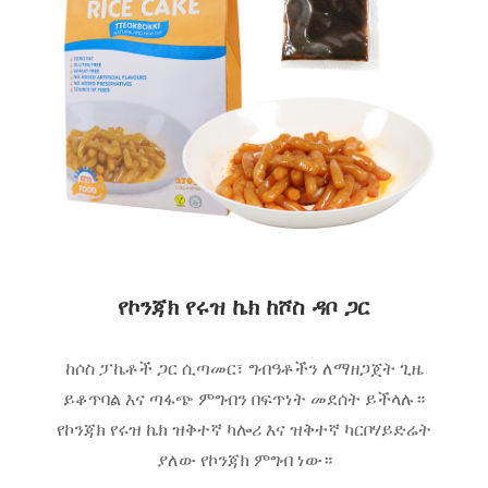
የኮንጃክ የሩዝ ኬክ ከሾስ ዳቦ ጋር
ከሶስ ፓኬቶች ጋር ሲጣመር፣ ግብዓቶችን ለማዘጋጀት ጊዜ
ይቆጥባል እና ጣፋጭ ምግብን በፍጥነት መደሰት ይችላሉ።
የኮንጃክ የሩዝ ኬክ ዝቅተኛ ካሎሪ እና ዝቅተኛ ካርቦሃይድሬት
ያለው የኮንጃክ ምግብ ነው።