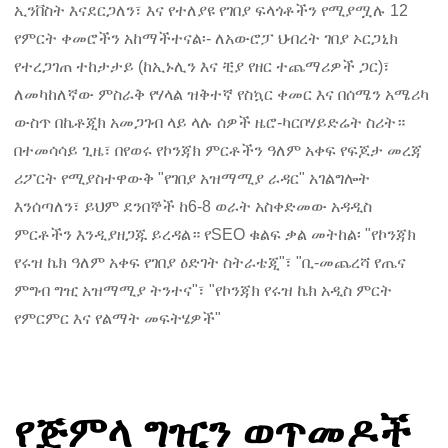
ኢንቨስት እናደርጋለን፣ እና የተለያዩ የገበያ ፍላጎቶችን የሚያሟሉ 12
የምርት ቀመሮችን አከማችተናል፡- ለአውሮፓ ህብረት ገበያ ኦርጋኒክ
የተረጋገጠ ተከታታይ (ከኢኑሊን እና ቺያ የዘር ተጨማሪዎች ጋር)፣
ለመካከለኛው ምስራቅ የሃላል ዝቅተኛ የስኳር ቀመር እና በሰሜን አሜሪካ
ውስጥ በኬቶጂክ አመጋገብ ላይ ላሉ ሰዎች ዜሮ-ካርቦሃይድሬት ስሪት።
በተመሳሳይ ጊዜ፣ በየወሩ የኮንጃክ ምርቶችን ዓለም አቀፍ የፍጆታ መረጃ
ሪፖርት የሚያስተዋውቅ "የገበያ አዝማሚያ ራዳር" አገልግሎት
እንሰጣለን፣ ይህም ደንበኞች ከ6-8 ወራት አስቀድመው አዳዲስ
ምርቶችን እንዲያዘጋጁ ይረዳል። የSEO ቁልፍ ቃል መትከል፡ "የኮንጃክ
የሩዝ ኬክ ዓለም አቀፍ የገበያ ዕድገት ስትራቴጂ"፣ "ቢ-መጨረሻ የጤና
ምግብ ግዢ አዝማሚያ ትንተና"፣ "የኮንጃክ የሩዝ ኬክ አዲስ ምርት
የምርምር እና የልማት መፍትሄዎች"
የጅምላ ግዢን ወጥመዶች