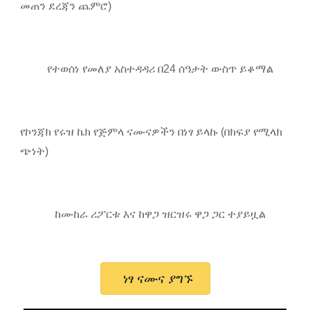
መጠን ደረጃን ጨምሮ)
የተወሰነ የመለያ አስተዳዳሪ በ24 ሰዓታት ውስጥ ይቆማል
የኮንጃክ የሩዝ ኬክ የጅምላ ናሙናዎችን በነፃ ይላኩ (በክፍያ የሚላክ
ጭነት)
ከሙከራ ሪፖርቱ እና ከዋጋ ዝርዝሩ ዋጋ ጋር ተያይዟል
ነፃ ናሙና ያግኙ