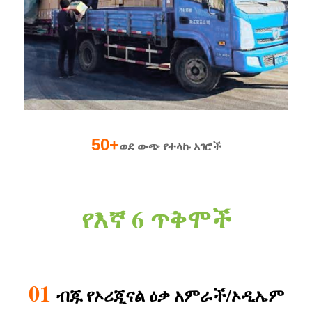
50+
ወደ ውጭ የተላኩ አገሮች
የእኛ 6 ጥቅሞች
01
ብጁ የኦሪጂናል ዕቃ አምራች/ኦዲኤም