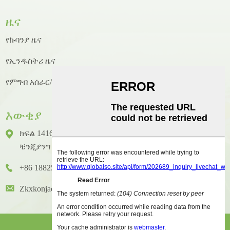
ዜና
የኩባንያ ዜና
የኢንዱስትሪ ዜና
የምግብ አሰራር/የምግብ አሰራር ዜና
እውቂያ
ክፍል 1416 ፣ ፎቅ 14 ፣ ጁንሃኦ ዓለም አቀፍ ህንፃ ፣ ቁጥር 2 ፣
ቼንጂያንግ ዞንግካይ ጎዳና ፣ ሁዪቼንግ አውራጃ ፣ ሁዩዙ ከተማ
+86 18825458362
Zkxkonjac@hzzkx.com