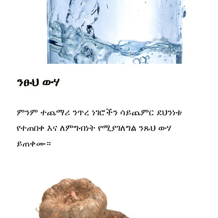
ንፁህ ውሃ
ምንም ተጨማሪ ንጥረ ነገሮችን ሳይጨምር ደህንነቱ
የተጠበቀ እና ለምግብነት የሚያገለግል ንጹህ ውሃ
ይጠቀሙ።