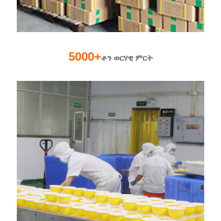
5000+
ቶን ወርሃዊ ምርት