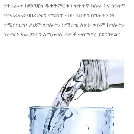
የተሰራው ከ
የኮንጃክ ዱቄት
ምርቱን ዝቅተኛ ካሎሪ እና ከፍተኛ
የሳቹሬትድ ባህሪያቱን የሚሰጥ ብቻ ሳይሆን ከግሉተን ነፃ
የሚያደርግ፣ ይህም ለግሉተን ስሜታዊ ለሆኑ ወይም ከግሉተን
ነፃ የሆነ አመጋገብን ለሚከተሉ ሰዎች ተስማሚ ያደርገዋል።