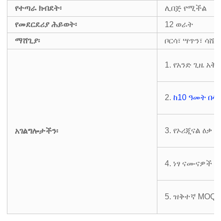
የተጣራ ክብደት፡
ሊበጅ የሚችል
የመደርደሪያ ሕይወት፡
12 ወራት
ማሸጊያ፡
ቦርሳ፣ ሣጥን፣ ሳሼ
1. የአንድ ጊዜ አቅ
2.
ከ10 ዓመት በላ
3. የኦሪጂናል ዕቃ
አገልግሎታችን፡
4. ነፃ ናሙናዎች
5. ዝቅተኛ MOQ