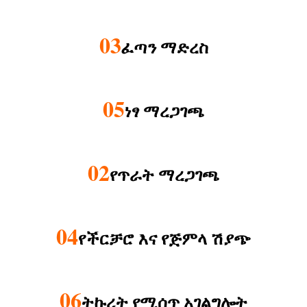
03
ፈጣን ማድረስ
05
ነፃ ማረጋገጫ
02
የጥራት ማረጋገጫ
04
የችርቻሮ እና የጅምላ ሽያጭ
06
ትኩረት የሚሰጥ አገልግሎት