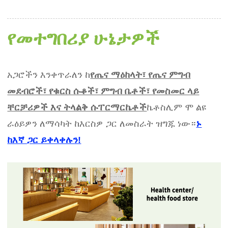
የመተግበሪያ ሁኔታዎች
አጋሮችን እንቀጥራለን ከ
የጤና ማዕከላት፣ የጤና ምግብ
መደብሮች፣ የቁርስ ሱቆች፣ ምግብ ቤቶች፣ የመስመር ላይ
ቸርቻሪዎች እና ትላልቅ ሱፐርማርኬቶች
ኬቶስሊም ሞ ልዩ
ራዕይዎን ለማሳካት ከእርስዎ ጋር ለመስራት ዝግጁ ነው።
ኑ
ከእኛ ጋር ይቀላቀሉን!