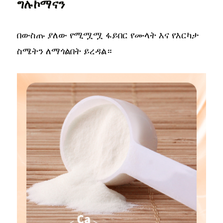
ግሉኮማናን
በውስጡ ያለው የሚሟሟ ፋይበር የሙላት እና የእርካታ
ስሜትን ለማጎልበት ይረዳል።