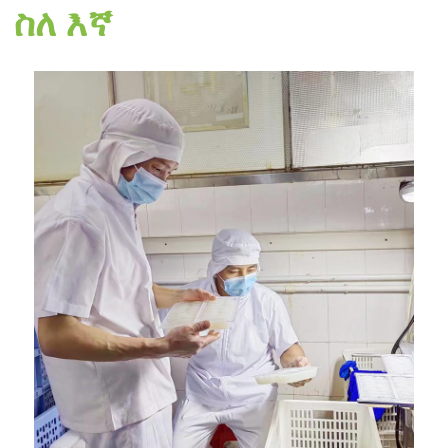
ስለ እኛ