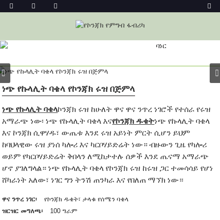
ምርት
መነሻ
ምርቶች
ነጭ የኩላሊት ባቄላ የኮንጃክ ሩዝ በጅምላ
ነጭ የኩላሊት ባቄላ
ኮንጃክ ሩዝ ከሁለት ዋና ዋና ንጥረ ነገሮች የተሰራ የሩዝ
አማራጭ ነው፡ ነጭ የኩላሊት ባቄላ እና
የኮንጃክ ዱቄት
ነጭ የኩላሊት ባቄላ
እና ኮንጃክ ሲዋሃዱ፣ ውጤቱ እንደ ሩዝ አይነት ምርት ሲሆን ይህም
ከባህላዊው ሩዝ ያነሰ ካሎሪ እና ካርቦሃይድሬት ነው። ብዙውን ጊዜ የካሎሪ
ወይም የካርቦሃይድሬት ቅበላን ለሚከታተሉ ሰዎች እንደ ጤናማ አማራጭ
ሆኖ ያገለግላል። ነጭ የኩላሊት ባቄላ የኮንጃክ ሩዝ ከሩዝ ጋር ተመሳሳይ የሆነ
ሸካራነት አለው፣ ነገር ግን ትንሽ ጠንካራ እና የበለጠ ማኘክ ነው።
ዋና ንጥረ ነገር፡
የኮንጃክ ዱቄት፣ ታላቁ የሰሜን ባቄላ
ዝርዝር መግለጫ፡
100 ግራም