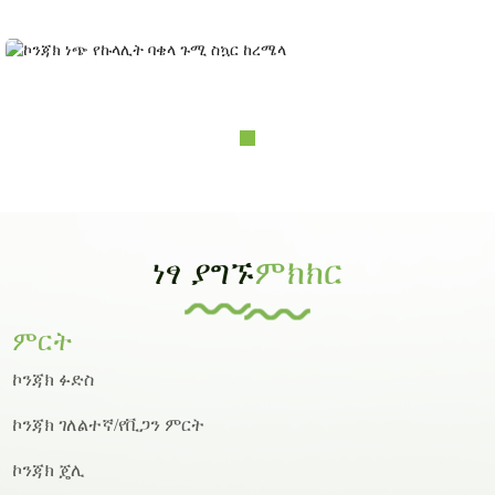
ኮንጃክ ነጭ የኩላሊት ባቄላ ጉሚ ስኳር ከረሜላ
ነፃ ያግኙ
ምክክር
ምርት
ኮንጃክ ፉድስ
ኮንጃክ ገለልተኛ/የቪጋን ምርት
ኮንጃክ ጄሊ