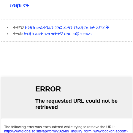
ኮንጃክ ኖት
ቀዳሚ፡
ኮንጃክ መልቲግሬን ገንፎ ፈጣን የኦሪጂናል ዕቃ አምራች
ቀጣይ፡
ኮንጃክ ደረቅ ሩዝ ዝቅተኛ ስኳር ብጁ የተደረገ