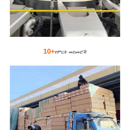
10+
የምርት መስመሮች