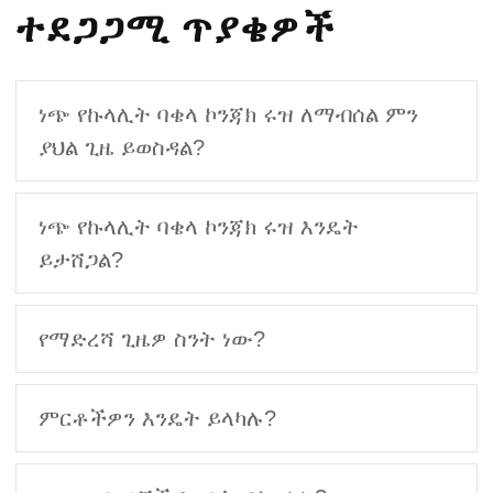
ተደጋጋሚ ጥያቄዎች
ነጭ የኩላሊት ባቄላ ኮንጃክ ሩዝ ለማብሰል ምን
ያህል ጊዜ ይወስዳል?
ነጭ የኩላሊት ባቄላ ኮንጃክ ሩዝ እንዴት
ይታሸጋል?
የማድረሻ ጊዜዎ ስንት ነው?
ምርቶችዎን እንዴት ይላካሉ?