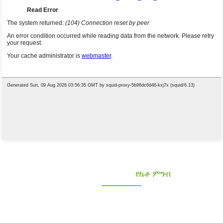
የኮንጃክ የምግብ አቅራቢዎች
የኬቶ ምግብ
ጤናማ ዝቅተኛ ካርቦሃይድሬት እና ጤናማ ዝቅተኛ ካርቦሃይድሬት እና ኬቶ ኮንጃክ ምግቦችን
ይፈልጋሉ? ከ10 ተጨማሪ ዓመታት በላይ የተሸለሙ እና የተረጋገጠ የኮንጃክ አቅራቢ። የኦሪጂናል ዕቃ
አምራች እና ኦዲኤም እና ኦቢኤም፣ የራስ ባለቤትነት ያላቸው ግዙፍ የእፅዋት መሠረቶች፤ የላቦራቶሪ
ሪአርች እና የዲዛይን አቅም......