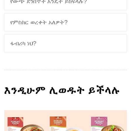
የውጭ ደንበኞች እንዴት ይከፍላሉ?
የምስክር ወረቀት አለዎት?
ፋብሪካ ነህ?
እንዲሁም ሊወዱት ይችላሉ