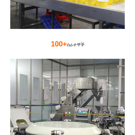
100+
ሰራተኞች