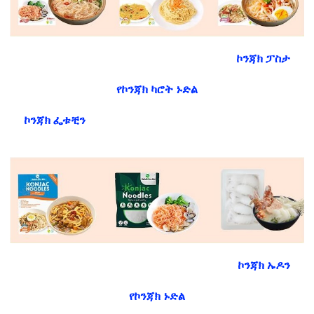
ኮንጃክ ፓስታ
የኮንጃክ ካሮት ኑድል
ኮንጃክ ፌቱቺን
ኮንጃክ ኡዶን
የኮንጃክ ኑድል