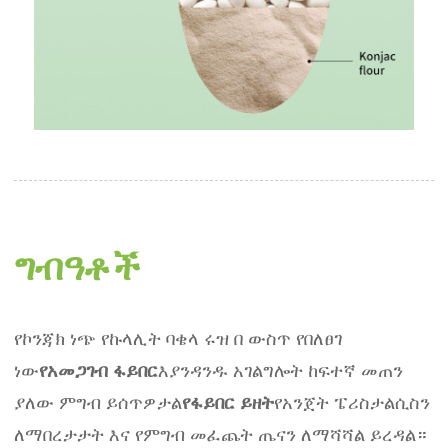
ግብዓቶች
የኮንጃክ ነጭ የኩላሊት ባቄላ ሩዝ በ ውስጥ የበለፀገ
ነው
የአመጋገብ ፋይበር
እያንዳንዱ አገልግሎት ከፍተኛ መጠን
ያለው ምግብ ይሰጥዎታል
የፋይበር ይዘት
የአንጀት ፔሪስታልሲስን
ለማበረታታት እና የምግብ መፈጨት ጤናን ለማሻሻል ይረዳል።