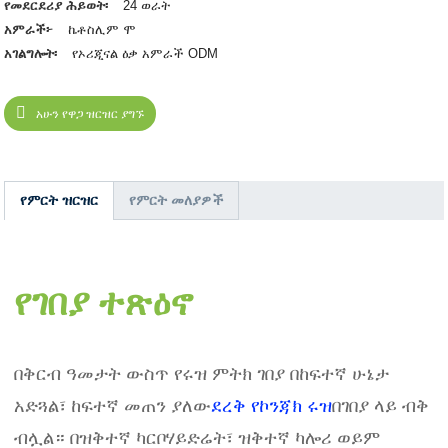
የመደርደሪያ ሕይወት፡
24 ወራት
አምራች፦
ኬቶስሊም ሞ
አገልግሎት፡
የኦሪጂናል ዕቃ አምራች ODM
አሁን የዋጋ ዝርዝር ያግኙ
የምርት ዝርዝር
የምርት መለያዎች
የገበያ ተጽዕኖ
በቅርብ ዓመታት ውስጥ የሩዝ ምትክ ገበያ በከፍተኛ ሁኔታ
አድጓል፣ ከፍተኛ መጠን ያለው
ደረቅ የኮንጃክ ሩዝ
በገበያ ላይ ብቅ
ብሏል። በዝቅተኛ ካርቦሃይድሬት፣ ዝቅተኛ ካሎሪ ወይም