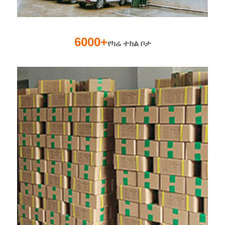
6000+
የካሬ ተክል ቦታ