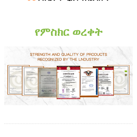
የምስክር ወረቀት