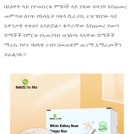
በእፅዋት ላይ የተመሰረቱ ምግቦች ላይ ያለው ፍላጎት እየጨመረ
መምጣቱ ለነጭ የኩላሊት ባቄላ ሺራታኪ ሩዝ ገበያው ላይ
አዎንታዊ ተጽዕኖ አሳድሯል። ቁጥራቸው እየጨመረ የመጣ
ሸማቾች የምርቱ የአመጋገብ መገለጫ ላላቸው ሸማቾች
ማራኪ የሆኑ ባህላዊ ሩዝን በመጠቀም ጤናማ አማራጮችን
ይፈልጋሉ።