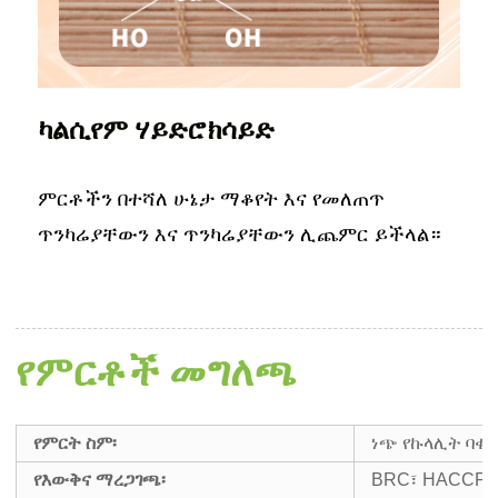
ካልሲየም ሃይድሮክሳይድ
ምርቶችን በተሻለ ሁኔታ ማቆየት እና የመለጠጥ
ጥንካሬያቸውን እና ጥንካሬያቸውን ሊጨምር ይችላል።
የምርቶች መግለጫ
የምርት ስም፡
ነጭ የኩላሊት ባቄላ
የእውቅና ማረጋገጫ፡
BRC፣ HACCP፣ 