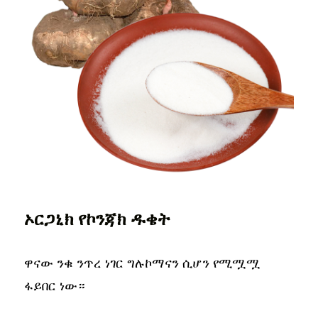
ኦርጋኒክ የኮንጃክ ዱቄት
ዋናው ንቁ ንጥረ ነገር ግሉኮማናን ሲሆን የሚሟሟ
ፋይበር ነው።