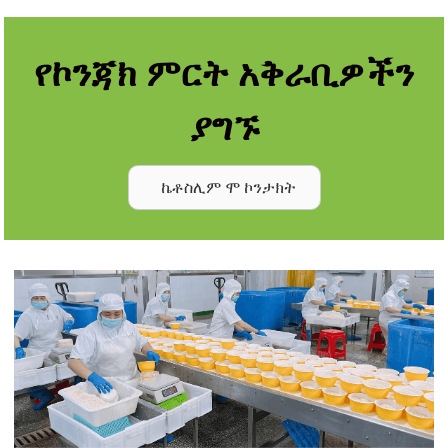
የኮንጃክ ምርት አቅራቢዎችን
ያግኙ
ኬቶስሊም ሞ ኮንታክት