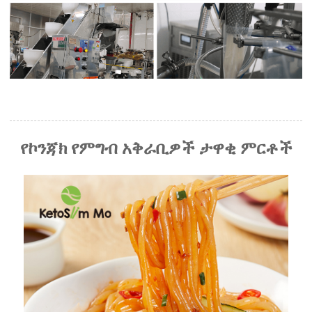
የኮንጃክ የምግብ አቅራቢዎች ታዋቂ ምርቶች