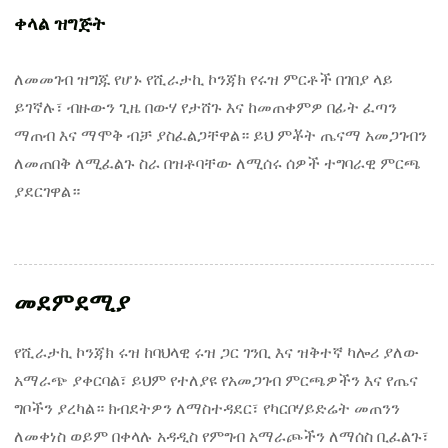
ቀላል ዝግጅት
ለመመገብ ዝግጁ የሆኑ የሺራታኪ ኮንጃክ የሩዝ ምርቶች በገበያ ላይ
ይገኛሉ፣ ብዙውን ጊዜ በውሃ የታሸጉ እና ከመጠቀምዎ በፊት ፈጣን
ማጠብ እና ማሞቅ ብቻ ያስፈልጋቸዋል። ይህ ምቾት ጤናማ አመጋገብን
ለመጠበቅ ለሚፈልጉ ስራ በዝቶባቸው ለሚሰሩ ሰዎች ተግባራዊ ምርጫ
ያደርገዋል።
መደምደሚያ
የሺራታኪ ኮንጃክ ሩዝ ከባህላዊ ሩዝ ጋር ገንቢ እና ዝቅተኛ ካሎሪ ያለው
አማራጭ ያቀርባል፣ ይህም የተለያዩ የአመጋገብ ምርጫዎችን እና የጤና
ግቦችን ያረካል። ክብደትዎን ለማስተዳደር፣ የካርቦሃይድሬት መጠንን
ለመቀነስ ወይም በቀላሉ አዳዲስ የምግብ አማራጮችን ለማሰስ ቢፈልጉ፣