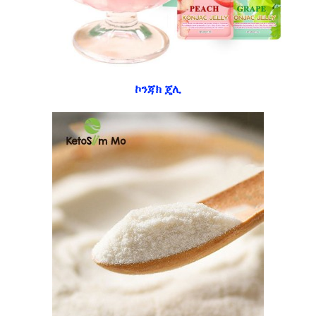
ኮንጃክ ጄሊ