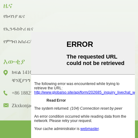
ዜና
የኩባንያ ዜና
የኢንዱስትሪ ዜና
የምግብ አሰራር/የምግብ አሰራር ዜና
እውቂያ
ክፍል 1416 ፣ ፎቅ 14 ፣ ጁንሃኦ ዓለም አቀፍ ህንፃ ፣ ቁጥር 2 ፣
ቼንጂያንግ ዞንግካይ ጎዳና ፣ ሁዪቼንግ አውራጃ ፣ ሁዩዙ ከተማ
+86 18825458362
Zkxkonjac@hzzkx.com