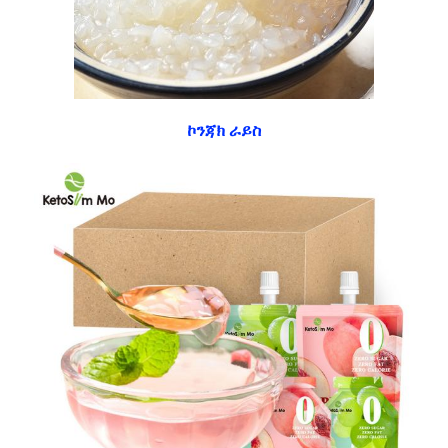
ኮንጃክ ራይስ