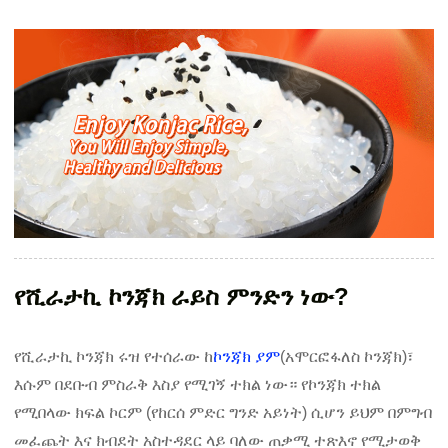
የሺራታኪ ኮንጃክ ራይስ ምንድን ነው?
የሺራታኪ ኮንጃክ ሩዝ የተሰራው ከ
ኮንጃክ ያም
(አሞርፎፋለስ ኮንጃክ)፣
እሱም በደቡብ ምስራቅ እስያ የሚገኝ ተክል ነው። የኮንጃክ ተክል
የሚበላው ክፍል ኮርም (የከርሰ ምድር ግንድ አይነት) ሲሆን ይህም በምግብ
መፈጨት እና ክብደት አስተዳደር ላይ ባለው ጠቃሚ ተጽእኖ የሚታወቅ