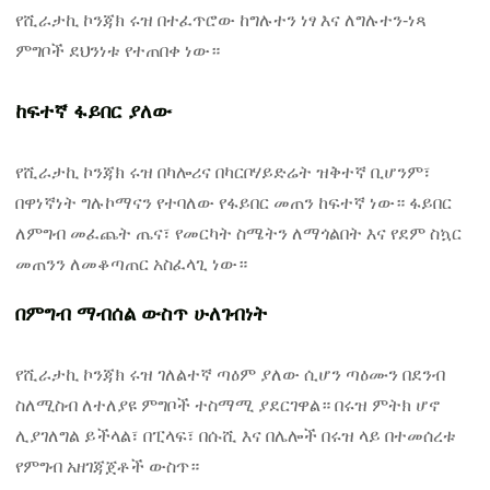
የሺራታኪ ኮንጃክ ሩዝ በተፈጥሮው ከግሉተን ነፃ እና ለግሉተን-ነጻ
ምግቦች ደህንነቱ የተጠበቀ ነው።
ከፍተኛ ፋይበር ያለው
የሺራታኪ ኮንጃክ ሩዝ በካሎሪና በካርቦሃይድሬት ዝቅተኛ ቢሆንም፣
በዋነኛነት ግሉኮማናን የተባለው የፋይበር መጠን ከፍተኛ ነው። ፋይበር
ለምግብ መፈጨት ጤና፣ የመርካት ስሜትን ለማጎልበት እና የደም ስኳር
መጠንን ለመቆጣጠር አስፈላጊ ነው።
በምግብ ማብሰል ውስጥ ሁለገብነት
የሺራታኪ ኮንጃክ ሩዝ ገለልተኛ ጣዕም ያለው ሲሆን ጣዕሙን በደንብ
ስለሚስብ ለተለያዩ ምግቦች ተስማሚ ያደርገዋል። በሩዝ ምትክ ሆኖ
ሊያገለግል ይችላል፣ በፒላፍ፣ በሱሺ እና በሌሎች በሩዝ ላይ በተመሰረቱ
የምግብ አዘገጃጀቶች ውስጥ።