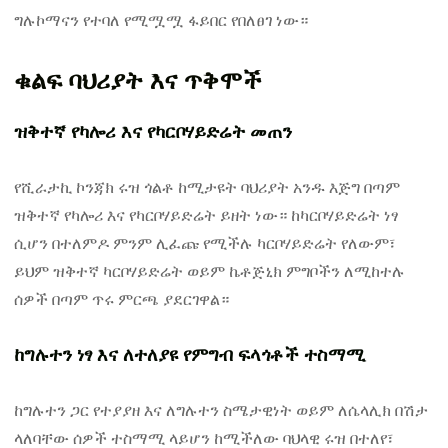
ግሉኮማናን የተባለ የሚሟሟ ፋይበር የበለፀገ ነው።
ቁልፍ ባህሪያት እና ጥቅሞች
ዝቅተኛ የካሎሪ እና የካርቦሃይድሬት መጠን
የሺራታኪ ኮንጃክ ሩዝ ጎልቶ ከሚታዩት ባህሪያት አንዱ እጅግ በጣም
ዝቅተኛ የካሎሪ እና የካርቦሃይድሬት ይዘት ነው። ከካርቦሃይድሬት ነፃ
ሲሆን በተለምዶ ምንም ሊፈጩ የሚችሉ ካርቦሃይድሬት የለውም፣
ይህም ዝቅተኛ ካርቦሃይድሬት ወይም ኬቶጅኒክ ምግቦችን ለሚከተሉ
ሰዎች በጣም ጥሩ ምርጫ ያደርገዋል።
ከግሉተን ነፃ እና ለተለያዩ የምግብ ፍላጎቶች ተስማሚ
ከግሉተን ጋር የተያያዘ እና ለግሉተን ስሜታዊነት ወይም ለሴላሊክ በሽታ
ላለባቸው ሰዎች ተስማሚ ላይሆን ከሚችለው ባህላዊ ሩዝ በተለየ፣