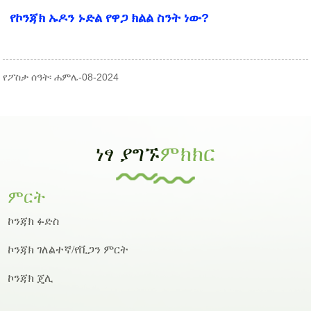
የኮንጃክ ኡዶን ኑድል የዋጋ ክልል ስንት ነው?
የፖስታ ሰዓት፡ ሐምሌ-08-2024
ነፃ ያግኙ
ምክክር
ምርት
ኮንጃክ ፉድስ
ኮንጃክ ገለልተኛ/የቪጋን ምርት
ኮንጃክ ጄሊ