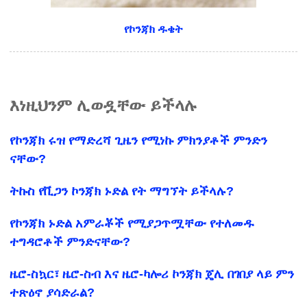
የኮንጃክ ዱቄት
እነዚህንም ሊወዷቸው ይችላሉ
የኮንጃክ ሩዝ የማድረሻ ጊዜን የሚነኩ ምክንያቶች ምንድን
ናቸው?
ትኩስ የቪጋን ኮንጃክ ኑድል የት ማግኘት ይችላሉ?
የኮንጃክ ኑድል አምራቾች የሚያጋጥሟቸው የተለመዱ
ተግዳሮቶች ምንድናቸው?
ዜሮ-ስኳር፣ ዜሮ-ስብ እና ዜሮ-ካሎሪ ኮንጃክ ጄሊ በገበያ ላይ ምን
ተጽዕኖ ያሳድራል?