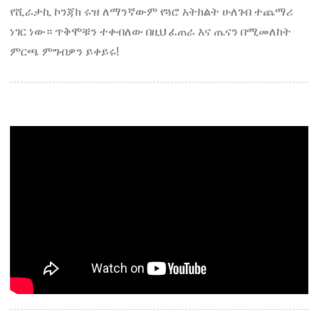
የሺራታኪ ኮንጃክ ሩዝ ለማንኛውም የጓሮ አትክልት ሁለገብ ተጨማሪ
ነገር ነው። ጥቅሞቹን ተቀብለው በዚህ ፈጠራ እና ጤናን በሚመለከት
ምርጫ ምግብዎን ይቀይሩ!