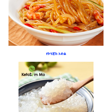
የኮንጃክ ኑድል