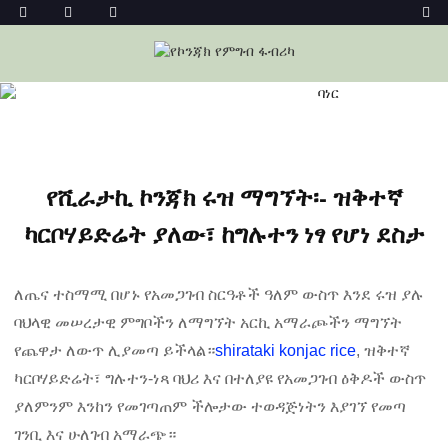
መነሻ
ዜና
የሺራታኪ ኮንጃክ ሩዝ ማግኘት፡- ዝቅተኛ ካርቦሃይድሬት
ያለው፣ ከግሉተን ነፃ የሆነ ደስታ
የሺራታኪ ኮንጃክ ሩዝ ማግኘት፡- ዝቅተኛ
ካርቦሃይድሬት ያለው፣ ከግሉተን ነፃ የሆነ ደስታ
ለጤና ተስማሚ በሆኑ የአመጋገብ ስርዓቶች ዓለም ውስጥ እንደ ሩዝ ያሉ
ባህላዊ መሠረታዊ ምግቦችን ለማግኘት አርኪ አማራጮችን ማግኘት
የጨዋታ ለውጥ ሊያመጣ ይችላል።
shirataki konjac rice
, ዝቅተኛ
ካርቦሃይድሬት፣ ግሉተን-ነጻ ባህሪ እና በተለያዩ የአመጋገብ ዕቅዶች ውስጥ
ያለምንም እንከን የመገጣጠም ችሎታው ተወዳጅነትን እያገኘ የመጣ
ገንቢ እና ሁለገብ አማራጭ።