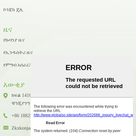
ኮንጃክ ጄሊ
ዜና
የኩባንያ ዜና
የኢንዱስትሪ ዜና
የምግብ አሰራር/የምግብ አሰራር ዜና
እውቂያ
ክፍል 1416 ፣ ፎቅ 14 ፣ ጁንሃኦ ዓለም አቀፍ ህንፃ ፣ ቁጥር 2 ፣
ቼንጂያንግ ዞንግካይ ጎዳና ፣ ሁዪቼንግ አውራጃ ፣ ሁዩዙ ከተማ
+86 18825458362
Zkxkonjac@hzzkx.com