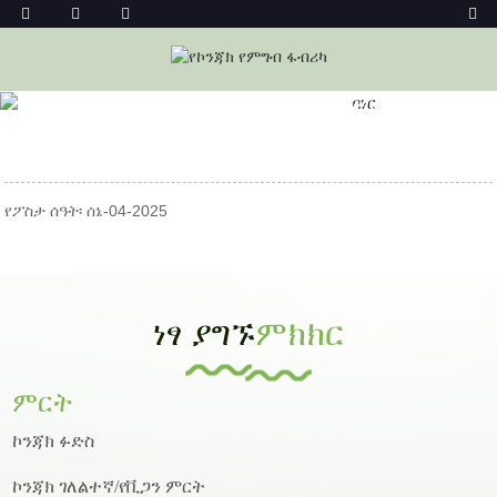
መነሻ
ዜና
የኬቶስሊሞ ኮንጃክ ደረቅ ሩዝ የመጨረሻ መመሪያ
የፖስታ ሰዓት፡ ሰኔ-04-2025
ነፃ ያግኙ
ምክክር
ምርት
ኮንጃክ ፉድስ
ኮንጃክ ገለልተኛ/የቪጋን ምርት