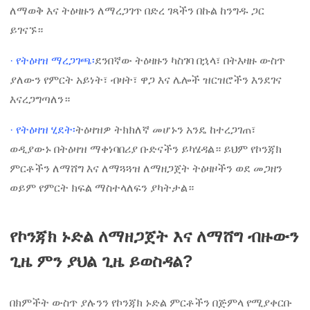
ለማወቅ እና ትዕዛዙን ለማረጋገጥ በድረ ገጻችን በኩል ከንግዱ ጋር
ይገናኙ።
· የትዕዛዝ ማረጋገጫ፡
ደንበኛው ትዕዛዙን ካስገባ በኋላ፣ በትእዛዙ ውስጥ
ያለውን የምርት አይነት፣ ብዛት፣ ዋጋ እና ሌሎች ዝርዝሮችን እንደገና
እናረጋግጣለን።
· የትዕዛዝ ሂደት፡
ትዕዛዝዎ ትክክለኛ መሆኑን አንዴ ከተረጋገጠ፣
ወዲያውኑ በትዕዛዝ ማቀነባበሪያ ቡድናችን ይካሄዳል። ይህም የኮንጃክ
ምርቶችን ለማሸግ እና ለማጓጓዝ ለማዘጋጀት ትዕዛዞችን ወደ መጋዘን
ወይም የምርት ክፍል ማስተላለፍን ያካትታል።
የኮንጃክ ኑድል ለማዘጋጀት እና ለማሸግ ብዙውን
ጊዜ ምን ያህል ጊዜ ይወስዳል?
በክምችት ውስጥ ያሉንን የኮንጃክ ኑድል ምርቶችን በጅምላ የሚያቀርቡ