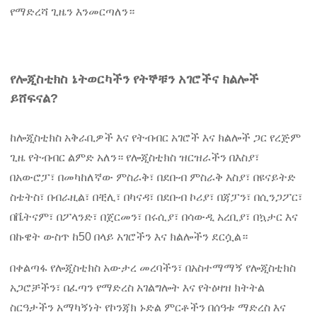
የማድረሻ ጊዜን እንመርጣለን።
የሎጂስቲክስ ኔትወርካችን የትኞቹን አገሮችና ክልሎች
ይሸፍናል?
ከሎጂስቲክስ አቅራቢዎች እና የትብብር አገሮች እና ክልሎች ጋር የረጅም
ጊዜ የትብብር ልምድ አለን። የሎጂስቲክስ ዝርዝራችን በእስያ፣
በአውሮፓ፣ በመካከለኛው ምስራቅ፣ በደቡብ ምስራቅ እስያ፣ በዩናይትድ
ስቴትስ፣ በብራዚል፣ በቺሊ፣ በካናዳ፣ በደቡብ ኮሪያ፣ በጃፓን፣ በሲንጋፖር፣
በቬትናም፣ በፖላንድ፣ በጀርመን፣ በሩሲያ፣ በሳውዲ አረቢያ፣ በኳታር እና
በኩዌት ውስጥ ከ50 በላይ አገሮችን እና ክልሎችን ደርሷል።
በቀልጣፋ የሎጂስቲክስ አውታረ መረባችን፣ በአስተማማኝ የሎጂስቲክስ
አጋሮቻችን፣ በፈጣን የማድረስ አገልግሎት እና የትዕዛዝ ክትትል
ስርዓታችን አማካኝነት የኮንጃክ ኑድል ምርቶችን በሰዓቱ ማድረስ እና