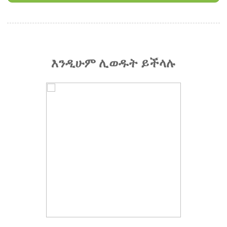
እንዲሁም ሊወዱት ይችላሉ