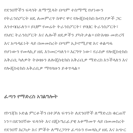
የደንበኞችን ፍላጎት ለማሟላት በጣም ተስማሚ የሆነውን
የትራንስፖርት ዘዴ ለመምረጥ ከዋና ዋና የሎጂስቲክስ ኩባንያዎች ጋር
እንተባበራለን። ይህም የመሬት ትራንስፖርት፣ የባህር ትራንስፖርት፣
የአየር ትራንስፖርት እና ሌሎች ዘዴዎችን ያካትታል። በትእዛዙ መድረሻ
እና አጣዳፊነት ላይ በመመስረት በጣም ኢኮኖሚያዊ እና ቀልጣፋ
የሆነውን የመላኪያ ዘዴ እንመርጣለን። እርግጥ ነው፣ የራስዎ የሎጂስቲክስ
አቅራቢ ካለዎት ትዕዛዙን ለሎጂስቲክስ አቅራቢዎ ማድረስ እንችላለን እና
የሎጂስቲክስ አቅራቢዎ ማጓጓዙን ይቀጥላል።
ፈጣን የማድረስ አገልግሎት
የኮንጃክ ኑድል ምርቶችን በተቻለ ፍጥነት ለደንበኞች ለማድረስ ቁርጠኛ
ነን። በደንበኛው ፍላጎት እና በጂኦግራፊያዊ አቀማመጥ ላይ በመመስረት
የደንበኛ እርካታ እና ምቾት ለማረጋገጥ ፈጣኑን የመላኪያ ዘዴ እና አጭር