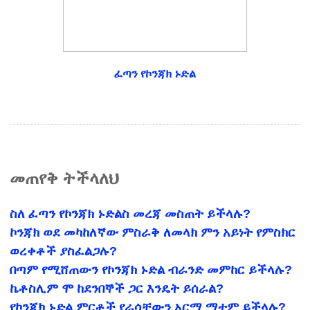
ፈጣን የኮንጃክ ኑድል
መጠየቅ ትችላለህ
ስለ ፈጣን የኮንጃክ ኑድልስ መረጃ መስጠት ይችላሉ?
ኮንጃክ ወደ መካከለኛው ምስራቅ ለመላክ ምን አይነት የምስክር
ወረቀቶች ያስፈልጋሉ?
በጣም የሚሸጠውን የኮንጃክ ኑድል ብራንድ መምከር ይችላሉ?
ኬቶስሊም ሞ ከደንበኞች ጋር እንዴት ይሰራል?
የኮንጃክ ኑድል ምርቶች የራሳቸውን አርማ ማተም ይችላሉ?