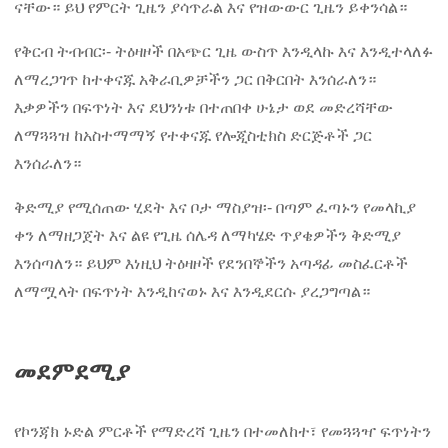
ናቸው። ይህ የምርት ጊዜን ያሳጥራል እና የዝውውር ጊዜን ይቀንሳል።
የቅርብ ትብብር፡- ትዕዛዞች በአጭር ጊዜ ውስጥ እንዲላኩ እና እንዲተላለፉ
ለማረጋገጥ ከተቀናጁ አቅራቢዎቻችን ጋር በቅርበት እንሰራለን።
እቃዎችን በፍጥነት እና ደህንነቱ በተጠበቀ ሁኔታ ወደ መድረሻቸው
ለማጓጓዝ ከአስተማማኝ የተቀናጁ የሎጂስቲክስ ድርጅቶች ጋር
እንሰራለን።
ቅድሚያ የሚሰጠው ሂደት እና ቦታ ማስያዝ፡- በጣም ፈጣኑን የመላኪያ
ቀን ለማዘጋጀት እና ልዩ የጊዜ ሰሌዳ ለማካሄድ ጥያቄዎችን ቅድሚያ
እንሰጣለን። ይህም እነዚህ ትዕዛዞች የደንበኞችን አጣዳፊ መስፈርቶች
ለማሟላት በፍጥነት እንዲከናወኑ እና እንዲደርሱ ያረጋግጣል።
መደምደሚያ
የኮንጃክ ኑድል ምርቶች የማድረሻ ጊዜን በተመለከተ፣ የመጓጓዣ ፍጥነትን