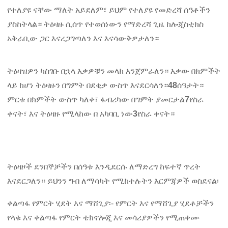
የተለያዩ ናቸው ማለት አይደለም፣ ይህም የተለያዩ የመድረሻ ሰዓቶችን
ያስከትላል። ትዕዛዙ ሲሰጥ የተወሰነውን የማድረሻ ጊዜ ከሎጂስቲክስ
አቅራቢው ጋር እናረጋግጣለን እና እናሳውቅዎታለን።
ትዕዛዝዎን ካስገቡ በኋላ እቃዎቹን መላክ እንጀምራለን። እቃው በክምችት
ላይ ከሆነ ትዕዛዙን በግምት በደቂቃ ውስጥ እናደርሳለን።
48
ሰዓታት።
ምርቱ በክምችት ውስጥ ካለቀ፣ ፋብሪካው በግምት ያመርታል
7
የስራ
ቀናት፣ እና ትዕዛዙ የሚላከው በ አካባቢ ነው
3
የስራ ቀናት።
ትዕዛዞች ደንበኞቻችን በሰዓቱ እንዲደርሱ ለማድረግ ከፍተኛ ጥረት
እናደርጋለን። ይህንን ግብ ለማሳካት የሚከተሉትን እርምጃዎች ወስደናል፡
ቀልጣፋ የምርት ሂደት እና ማሸጊያ፡- የምርት እና የማሸጊያ ሂደቶቻችን
የላቁ እና ቀልጣፋ የምርት ቴክኖሎጂ እና መሳሪያዎችን የሚጠቀሙ