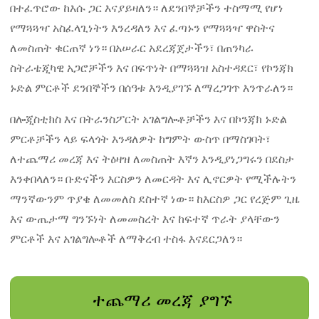
በተፈጥሮው ከእሱ ጋር እናያይዛለን። ለደንበኞቻችን ተስማሚ የሆነ
የማጓጓዣ አስፈላጊነትን እንረዳለን እና ፈጣኑን የማጓጓዣ ዋስትና
ለመስጠት ቁርጠኛ ነን። በአሠራር አደረጃጀታችን፣ በጠንካራ
ስትራቴጂካዊ አጋሮቻችን እና በፍጥነት በማጓጓዝ አስተዳደር፣ የኮንጃክ
ኑድል ምርቶች ደንበኞችን በሰዓቱ እንዲያገኙ ለማረጋገጥ እንጥራለን።
በሎጂስቲክስ እና በትራንስፖርት አገልግሎቶቻችን እና በኮንጃክ ኑድል
ምርቶቻችን ላይ ፍላጎት እንዳለዎት ከግምት ውስጥ በማስገባት፣
ለተጨማሪ መረጃ እና ትዕዛዝ ለመስጠት እኛን እንዲያነጋግሩን በደስታ
እንቀበላለን። ቡድናችን እርስዎን ለመርዳት እና ሊኖርዎት የሚችሉትን
ማንኛውንም ጥያቄ ለመመለስ ደስተኛ ነው። ከእርስዎ ጋር የረጅም ጊዜ
እና ውጤታማ ግንኙነት ለመመስረት እና ከፍተኛ ጥራት ያላቸውን
ምርቶች እና አገልግሎቶች ለማቅረብ ተስፋ እናደርጋለን።
ተጨማሪ መረጃ ያግኙ