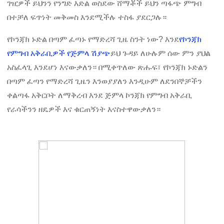
ገዢዎች ይህንን የንግድ እድል ወስደው ሸማቾች ይህን ጣፋጭ ምግብ
በተቻለ ፍጥነት መቅመስ እንደሚችሉ ተስፋ ያደርጋሉ።
የኮንጃክ ኑድል በጣም ፈጣኑ የማድረሻ ጊዜ ስንት ነው? እንደ
የኮንጃክ
የምግብ አቅራቢዎች የጅምላ ሽያጭ
ይህ ጉዳይ ለሁሉም ሰው ምን ያህል
አስፈላጊ እንደሆነ እናውቃለን። በሚቀጥለው ጽሑፍ፣ የኮንጃክ ኑድልን
በጣም ፈጣን የማድረሻ ጊዜን እንወያያለን እንዲሁም ለደንበኞቻችን
ቀልጣፋ አቅርቦት ለማቅረብ እንደ ጅምላ ኮንጃክ የምግብ አቅራቢ
የራሳችንን ዘዴዎች እና ቁርጠኝነት እናስተዋውቃለን።