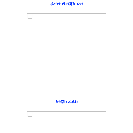
ፈጣን የኮንጃክ ሩዝ
ኮንጃክ ራይስ