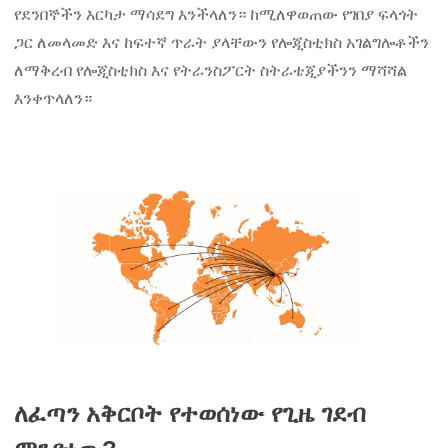
የደንበኞችን እርካታ ማሳደግ እንችላለን። ከሚለዋወጠው የገበያ ፍላጎት
ጋር ለመላመድ እና ከፍተኛ ጥራት ያላቸውን የሎጂስቲክስ አገልግሎቶችን
ለማቅረብ የሎጂስቲክስ እና የትራንስፖርት ስትራቴጂያችንን ማሻሻል
እንቀጥላለን።
ለፈጣን አቅርቦት የተወሰነው የጊዜ ገደብ