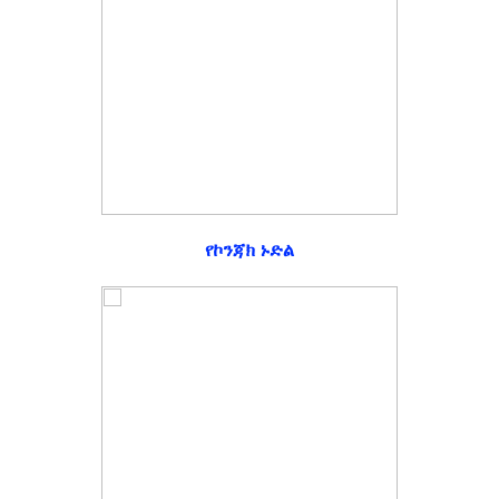
የኮንጃክ ኑድል