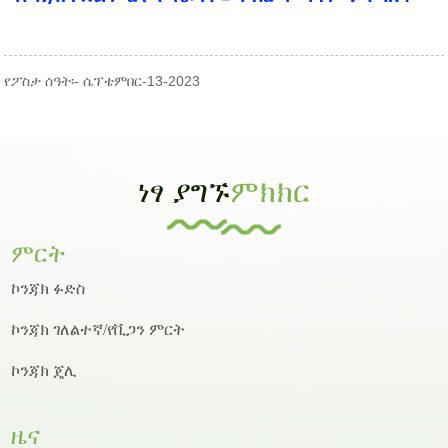
የፖስታ ሰዓት፡- ሴፕቴምበር-13-2023
ነፃ ያግኙ
ምክክር
ምርት
ኮንጃክ ፉድስ
ኮንጃክ ገለልተኛ/የቪጋን ምርት
ኮንጃክ ጄሊ
ዜና