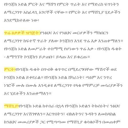
የኮንጃክ ኑድል ምርት እና ማሸግ የምርት ጥራት እና የማድረስ ፍጥነትን
ለማረጋገጥ አስፈላጊ አገናኞች ናቸው። የምርት እና የማሸጊያ ሂደታችን
እንደሚከተለው ነው፡
ጥሬ ዕቃዎች ዝግጅት:
የንፅህና እና የንፅህና መርሆዎችን ማክበርን
ለማረጋገጥ ከፍተኛ ጥራት ያለው ኮንጃክን እንደ ጥሬ እቃ እንጠቀማለን።
የኮንጃክ ኑድል ለመሥራት ተስማሚ የሆነውን ጥሬ እቃ - የኮንጃክ ዱቄት
- ለማግኘት ኮንጃክን ይታጠቡ፣ ይላጡ እና ይቁረጡ።
ምርት፡
የኮንጃክ ዱቄት በጥብቅ ቁጥጥር በሚደረግባቸው ማሽኖች ወደ
ኮንጃክ ኑድል ይቀየራል። የኮንጃክ ኑድል ሸካራነት፣ ጣዕም እና ንጥረ
ነገሮች ሙሉ በሙሉ እንዲቆዩ ለማረጋገጥ የላቁ የማምረቻ መሳሪያዎችን
እና ሂደቶችን እንጠቀማለን።
ማሸጊያ፡
የኮንጃክ ኑድል ከተሰራ በኋላ የኮንጃክ ኑድልን ትኩስነትና ንፅህና
ለማረጋገጥ እናሽገዋለን። እርጥበትን፣ ብክለትንና ጉዳትን ለመከላከል
ከንፅህና መመሪያዎች ጋር የሚጣጣሙ የማሸጊያ ቁሳቁሶችን በመጠቀም