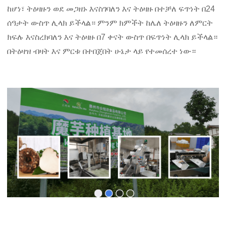
ከሆነ፣ ትዕዛዙን ወደ መጋዘኑ እናስገባለን እና ትዕዛዙ በተቻለ ፍጥነት በ24
ሰዓታት ውስጥ ሊላክ ይችላል። ምንም ክምችት ከሌለ ትዕዛዙን ለምርት
ክፍሉ እናስረክባለን እና ትዕዛዙ በ7 ቀናት ውስጥ በፍጥነት ሊላክ ይችላል።
በትዕዛዝ ብዛት እና ምርቱ በተበጀበት ሁኔታ ላይ የተመሰረተ ነው።