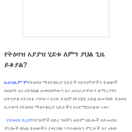
የትዕዛዝ አያያዝ ሂደቱ ለምን ያህል ጊዜ
ይቆያል?
ኬቶስሊም ሞ
የትዕዛዝ ማቀነባበሪያ ሂደቶች የደንበኞቻችን ትዕዛዞች
በብቃት እና በትክክል መቀበላቸውን እና መሰራታቸውን ለማረጋገጥ
በጥንቃቄ የተነደፉ ናቸው። አንድ ደንበኛ የኮንጃክ ኑድል ለመግዛት ትዕዛዝ
ሲያወጣ የትዕዛዝ ማቀነባበሪያ ሂደታችን እንደሚከተለው ነው፡
· የትዕዛዝ ደረሰኝ፡
ደንበኞች በድረ ገጻችን ወይም በሌሎች በተመደቡ
ቻናሎች በኩል ትዕዛዞችን ያቀርባሉ። የታዘዙትን ምርቶች እና ብዛት