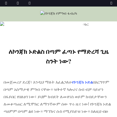
መነሻ
ዜና
ለኮንጃክ ኑድልስ በጣም ፈጣኑ የማድረሻ ጊዜ ስንት ነው?
ለኮንጃክ ኑድልስ በጣም ፈጣኑ የማድረሻ ጊዜ
ስንት ነው?
በመጀመሪያ ደረጃ፣ እንዲህ ማለት እፈልጋለሁ
የኮንጃክ ኑድል
በእርግጥም
በጣም አስማታዊ ምግብ ናቸው። ዝቅተኛ ካሎሪና ስብ ብቻ ሳይሆን
በፋይበር የበለፀገ ነው፣ ይህም ክብደት ለመቀነስ ወይም ክብደታቸውን
ለመቆጣጠር ለሚሞክር ለማንኛውም ሰው ጥሩ ዜና ነው! የኮንጃክ ኑድል
ጣዕምም በጣም ልዩ ነው። ማኘክና ሱስ የሚያስይዝ ነው። ስለዚህ ብዙ