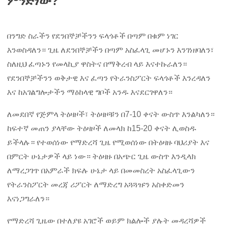
ምንድነው?
በንግድ ስራችን የደንበኞቻችንን ፍላጎቶች በጣም በቁም ነገር
እንወስዳለን። ጊዜ ለደንበኞቻችን በጣም አስፈላጊ መሆኑን እንገነዘባለን፣
ስለዚህ ፈጣኑን የመላኪያ ዋስትና በማቅረብ ላይ እናተኩራለን።
የደንበኞቻችንን ወቅታዊ እና ፈጣን የትራንስፖርት ፍላጎቶች እንረዳለን
እና ከአገልግሎታችን ማዕከላዊ ግቦች አንዱ እናደርገዋለን።
ለመደበኛ የጅምላ ትዕዛዞች፣ ትዕዛዞቹን በ7-10 ቀናት ውስጥ እንልካለን።
ከፍተኛ መጠን ያላቸው ትዕዛዞች ለመላክ ከ15-20 ቀናት ሊወስዱ
ይችላሉ። የተወሰነው የማድረሻ ጊዜ የሚወሰነው በትዕዛዙ ባህሪያት እና
በምርት ሁኔታዎች ላይ ነው። ትዕዛዙ በአጭር ጊዜ ውስጥ እንዲላክ
ለማረጋገጥ በአምራች ክፍሉ ሁኔታ ላይ በመመስረት አስፈላጊውን
የትራንስፖርት መረጃ ሪፖርት ለማድረግ አጓጓዡን አስቀድመን
እናነጋግራለን።
የማድረሻ ጊዜው በተለያዩ አገሮች ወይም ክልሎች ያሉት መዳረሻዎች