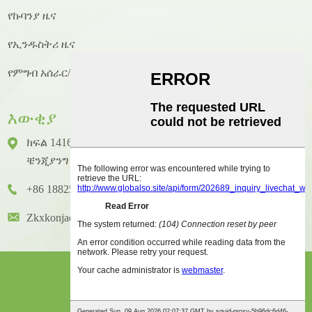
የኩባንያ ዜና
የኢንዱስትሪ ዜና
የምግብ አሰራር/የምግብ አሰራር ዜና
እውቂያ
ክፍል 1416 ፣ ፎቅ 14 ፣ ጁንሃኦ ዓለም አቀፍ ህንፃ ፣ ቁጥር 2 ፣
ቼንጂያንግ ዞንግካይ ጎዳና ፣ ሁዪቼንግ አውራጃ ፣ ሁዩዙ ከተማ
+86 18825458362
Zkxkonjac@hzzkx.com