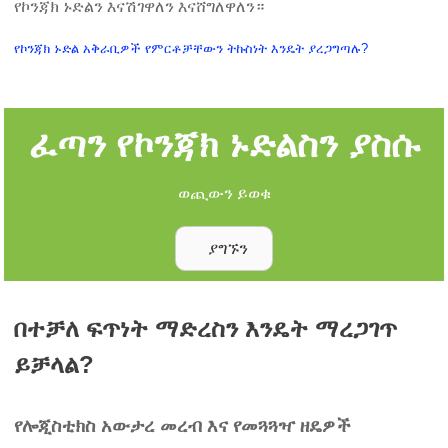
የኮንጃክ ኑድልን እናሽገዋለን እናሸግለዋለን።
የኮንጃክ ኑድል አቅራቢዎች የምርቶቻቸውን ትኩስነት እንዴት ያረጋግጣሉ?
ፈጣን የኮንጃክ ኑድልስን ያስሱ
ወጪውን ይወቁ
ያግኙን
በተቻለ ፍጥነት ማድረስን እንዴት ማረጋገጥ
ይቻላል?
የሎጂስቲክስ አውታረ መረብ እና የመጓጓዣ ዘዴዎች