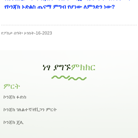
የኮንጃክ ኑድልስ ጤናማ ምግብ የሆነው ለምንድን ነው?
የፖስታ ሰዓት፡ ኦገስት-16-2023
ነፃ ያግኙ
ምክክር
ምርት
ኮንጃክ ፉድስ
ኮንጃክ ገለልተኛ/የቪጋን ምርት
ኮንጃክ ጄሊ