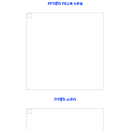
የኮንጃክ የደረቁ ኑድል
ኮንጃክ ራይስ