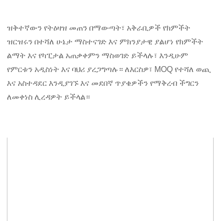
ዝቅተኛውን የትዕዛዝ መጠን በማውጣት፣ አቅራቢዎች የክምችት
ዝርዝሩን በተሻለ ሁኔታ ማስተናገድ እና ምክንያታዊ ያልሆነ የክምችት
ልማት እና የካፒታል አጠቃቀምን ማስወገድ ይችላሉ፣ እንዲሁም
የምርቱን አዲስነት እና ባህሪ ያረጋግጣሉ። ለእርስዎ፣ MOQ የተሻለ ወጪ
እና አስተዳደር እንዲያገኙ እና መደበኛ ጥያቄዎችን የማቅረብ ችግርን
ለመቀነስ ሊረዳዎት ይችላል።