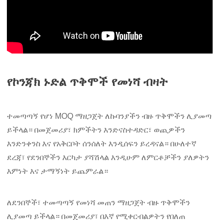
የኮንጃክ ኑድል ጥቅሞች የመነሻ ብዛት
ተመጣጣኝ የሆነ MOQ ማዘጋጀት ለኩባንያችን ብዙ ጥቅሞችን ሊያመጣ
ይችላል። በመጀመሪያ፣ ክምችትን እንድናስተዳድር፣ ወጪዎችን
እንድንቀንስ እና የአቅርቦት ሰንሰለት እንዲሰፍን ይረዳናል። በሁለተኛ
ደረጃ፣ የደንበኞችን እርካታ ያሻሽላል እንዲሁም ለምርቶቻችን ያለዎትን
እምነት እና ታማኝነት ይጨምራል።
ለደንበኞች፣ ተመጣጣኝ የመነሻ መጠን ማዘጋጀት ብዙ ጥቅሞችን
ሊያመጣ ይችላል። በመጀመሪያ፣ በእኛ የሚቀርብልዎትን የበለጠ