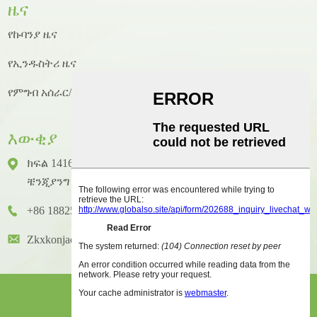
ዜና
የኩባንያ ዜና
የኢንዱስትሪ ዜና
የምግብ አሰራር/የምግብ አሰራር ዜና
እውቂያ
ክፍል 1416 ፣ ፎቅ 14 ፣ ጁንሃኦ ዓለም አቀፍ ህንፃ ፣ ቁጥር 2 ፣
ቼንጂያንግ ዞንግካይ ጎዳና ፣ ሁዪቼንግ አውራጃ ፣ ሁዩዙ ከተማ
+86 18825458362
Zkxkonjac@hzzkx.com