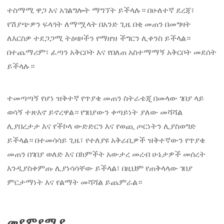
ተስማሚ ዋጋ እና አገልግሎት ማግኘት ይችላሉ። በሁለተኛ ደረጃ፣
የሽያጭዎን ፍላጎት ለማሟላት በአንድ ጊዜ በቂ መጠን በመግዛት
ለእርስዎ ተደጋጋሚ ትዕዛዞችን የማዘዝ ችግርን ሊቀንስ ይችላል።
በተጨማሪም፣ ፈጣን አቅርቦት እና የበለጠ አስተማማኝ አቅርቦት መደሰት
ይችላሉ።
ተመጣጣኝ የሆነ ዝቅተኛ የጥያቄ መጠን ስትራቴጂ በመላው ገበያ ላይ
ወሳኝ ተጽእኖ ይኖረዋል። የገበያውን ቀጣይነት ያለው መሻሻል
ሊያበረታታ እና የችኮላ ውድድርን እና የወጪ ጦርነትን ሊያስወግድ
ይችላል። በተመሳሳይ ጊዜ፣ የተለያዩ አቅራቢዎች ዝቅተኛውን የጥያቄ
መጠን በገበያ ወለድ እና በክምችት አውታረ መረብ ሁኔታዎች መሰረት
እንዲያስቀምጡ ሊያነሳሳቸው ይችላል፣ በዚህም የጠቅላላው ገበያ
ምርታማነት እና የልማት መሻሻል ይጨምራል።
መደምደሚያ