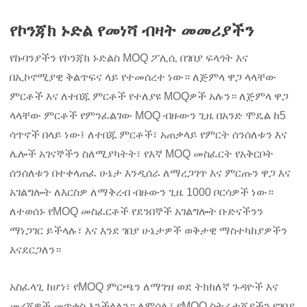
የኮንጃክ ኑድል የመነሻ ብዛት መመሪያችን
የኩባንያችን የኮንጃክ ኑድልስ MOQ ፖሊሲ በገበያ ፍላጎት እና
በኢኮኖሚያዊ ቅልጥፍና ላይ የተመሰረተ ነው። ለጅምላ ዋጋ ላላቸው
ምርቶች እና ለተበጁ ምርቶች የተለያዩ MOQዎች አሉን። ለጅምላ ዋጋ
ላላቸው ምርቶች የምንፈልገው MOQ ብዙውን ጊዜ በአንድ ሞዴል ከ5
ሳጥኖች በላይ ነው፤ ለተበጁ ምርቶች፣ አጠቃላይ የምርት ሰንሰለቱን እና
ሌሎች አገናኞችን ስለሚያካትት፣ የእኛ MOQ መስፈርት የአቅርቦት
ሰንሰለቱን በተቀላጠፈ ሁኔታ እንዲሰራ ለማረጋገጥ እና ምርጡን ዋጋ እና
አገልግሎት ለእርስዎ ለማቅረብ ብዙውን ጊዜ 1000 ቦርሳዎች ነው።
ለተወሰኑ የMOQ መስፈርቶች የደንበኞች አገልግሎት ቡድናችንን
ማነጋገር ይችላሉ፣ እና እንደ ገበያ ሁኔታዎች ወቅታዊ ማስተካከያዎችን
እናደርጋለን።
አስፈላጊ ከሆነ፣ የMOQ ምርጫን ለማገዝ ወደ ትክክለኛ ጉዳዮች እና
መረጃዎች መጥቀስ እንችላለን። ለምሳሌ፣ የMOQ ስትራቴጂያችን የገበያ