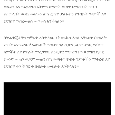
ወለድን እና የፋይናንስ አቅምን ከግምት ውስጥ በማስገባት ጥበብ
የተሞላበት ውሳኔ መሆኑን ለማረጋገጥ ያለፉትን የግብይት ጉዳዮች እና
የደንበኛ ግብረመልስ መጥቀስ እንችላለን።
ስትራቴጂያችን የምርት አስተዳደር ኔትወርኩን እንደ አቅርቦት ሰንሰለት
ምርት እና የደንበኛ ፍላጎቶች ማስተካከል ሲሆን ይህም ተገቢ የሸቀጥ
ክምችት እና የጥራት ማረጋገጫ እንዲኖር ማድረግ ነው። ምክንያታዊ
የመነሻ መጠን ወይም መጠን በማውጣት፣ ጥብቅ ግምቶችን ማቅረብ እና
የደንበኞችን ችግሮች በብቃት መፍታት እንችላለን።