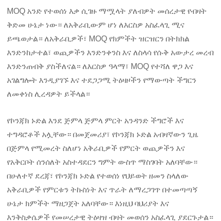
MOQ አንድ የተወሰነ እቃ ሲገዙ ማሟላት ያለብዎት መሰረታዊ የብዛት
ቅድመ ሁኔታ ነው። ለአቅራቢውም ሆነ ለእርስዎ አስፈላጊ ሚና
ይጫወታል። ለአቅራቢዎች፣ MOQ የክምችት ዝርዝርን በትክክል
እንድንከታተል፣ ወጪዎችን እንድንቀንስ እና ለስላሳ የሱቅ አውታረ መረብ
እንድንጠብቅ ያስችለናል። ለእርስዎ ዓላማ፣ MOQ የተሻለ ዋጋ እና
አገልግሎት እንዲያገኙ እና ተደጋጋሚ ትዕዛዞችን የማውጣት ችግርን
ለመቀነስ ሊረዳዎት ይችላል።
የኮንጃክ ኑድል እንደ ጅምላ ጅምላ ምርት አንዳንድ ችግሮች እና
ተግዳሮቶች አሏቸው። በመጀመሪያ፣ የኮንጃክ ኑድል አብዛኛውን ጊዜ
በጅምላ የሚመረት ስለሆነ አቅራቢዎች የምርት ወጪዎችን እና
የአቅርቦት ሰንሰለት አስተዳደርን ግምት ውስጥ ማስገባት አለባቸው።
በሁለተኛ ደረጃ፣ የኮንጃክ ኑድል የተወሰነ የህይወት ዘመን ስላለው
አቅራቢዎች የምርቱን ትኩስነት እና ጥራት ለማረጋገጥ በተመጣጣኝ
ሁኔታ ክምችት ማዘጋጀት አለባቸው። እነዚህ ባህሪያት እና
እንቅስቃሴዎች የመሠረታዊ ትዕዛዝ ብዛት መወሰን አስፈላጊ ያደርጉታል።