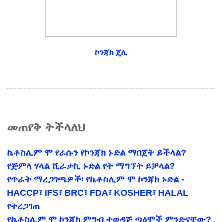
ኮንጃክ ጄሊ
መጠየቅ ትችላለህ
ኬቶስሊም ሞ የራሱን የኮንጃክ ኑድል ማበጀት ይችላል?
የጅምላ ሃላል ሺራታኪ ኑድል የት ማግኘት ይቻላል?
የጥራት ማረጋገጫዎች፡ የኬቶስሊም ሞ ኮንጃክ ኑድል -
HACCP፣ IFS፣ BRC፣ FDA፣ KOSHER፣ HALAL
የተረጋገጠ
የኬቶስሊም ሞ ኮንጃክ ምግብ ተወዳጅ ጣዕሞች ምንድናቸው?