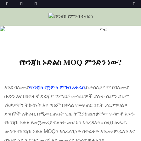
መነሻ
ዜና
የኮንጃክ ኑድልስ MOQ ምንድን ነው?
የኮንጃክ ኑድልስ MOQ ምንድን ነው?
እንደ ባለሙያ
የኮንጃክ የጅምላ ምግብ አቅራቢ
ኬቶስሊም ሞ በባለሙያ
ቡድን እና በከፍተኛ ደረጃ የማምረቻ መሳሪያዎች ያሉት ሲሆን ይህም
የእቃዎቹን ትኩስነት እና ጣዕም በቀላል የመፍጠር ሂደት ያረጋግጣል።
ደንበኞች አቅራቢ በሚመርጡበት ጊዜ ከሚያስጨንቋቸው ጉዳዮች አንዱ
የኮንጃክ ኑድል የመጀመሪያ ፍላጎት መሆኑን እንረዳለን። በዚህ ጽሑፍ
ውስጥ የኮንጃክ ኑድል MOQን አስፈላጊነት በጥልቀት እንመረምራለን እና
በጉዳዩ ላይ ዝርዝር መረጃ እና መመሪያ እንሰጥዎታለን።