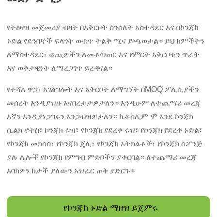
የትዕዛዝ መጀመሪያ ብዛት በአቅርቦት ሰንሰለት አስተዳደር እና በኮንጃክ
ኑድል የደንበኞች ፍላጎት ውስጥ ትልቅ ሚና ይጫወታል። ይህ ክምችትን
ለማስተዳደር፣ ወጪዎችን ለመቆጣጠር እና የምርት አቅርቦቱን ጥራት
እና ወቅታዊነት ለማረጋገጥ ይረዳናል።
የተሻለ ዋጋ፣ አገልግሎት እና አቅርቦት ለማግኘት በMOQ ፖሊሲያችን
መሰረት እንዲያዝዙ እናበረታታዎታለን። እንዲሁም ለተጨማሪ መረጃ
እኛን እንዲያነጋግሩን እንጋብዝዎታለን። ኬቶስሊም ሞ እንደ ኮንጃክ
ሲልክ ኖትስ፣ ኮንጃክ ሩዝ፣ የኮንጃክ የደረቀ ሩዝ፣ የኮንጃክ የደረቀ ኑድል፣
የኮንጃክ መክሰስ፣ የኮንጃክ ጄሊ፣ የኮንጃክ አትክልቶች፣ የኮንጃክ ስፖንጅ
ያሉ ሌሎች የኮንጃክ የምግብ ምድቦችን ያቀርባል። ለተጨማሪ መረጃ
እባክዎን ከታች ያለውን አዝራር ጠቅ ያድርጉ።
የኮንጃክ ኑድል ማዘዝ ይጀምሩ