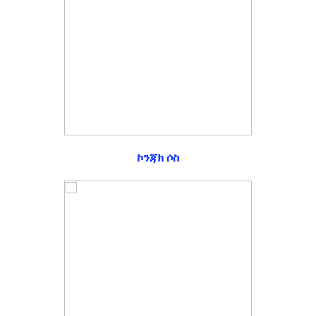
ኮንጃክ ሶስ