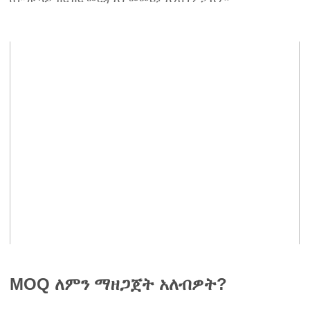
MOQ ለምን ማዘጋጀት አለብዎት?