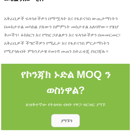
አቅራቢዎች ፍላጎቶችዎን በማሟላት እና የፋይናንስ ውጤታማነትን
በመከታተል መካከል ያለውን ስምምነት መከታተል አለባቸው። የገበያ
ቅጦችን፣ ፉክክርን እና የግዢ ኃይልዎን እና ፍላጎቶችዎን በመመርመር፣
አቅራቢዎች ችግሮችዎን የሚፈታ እና የፋይናንስ ምርታማነትን
የሚያጎለብት ምክንያታዊ የመነሻ መጠን ስትራቴጂ ያዘጋጃሉ።
የኮንጃክ ኑድል MOQ ን
ወስነዋል?
ለዝቅተኛው የትዕዛዝ ብዛት የዋጋ ዝርዝር ያግኙ
ያግኙን