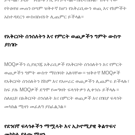
የትዕዛዝ መጠን በጣም ዝቅተኛ ከሆነ የአቅራቢውን ወጪ እና የክምችት
አስተዳደርን ውስብስብነት ሊጨምር ይችላል።
የአቅርቦት ሰንሰለትን እና የምርት ወጪዎችን ግምት ውስጥ
ያስገቡ
MOQዎችን ሲያዘጋጁ አቅራቢዎች የአቅርቦት ሰንሰለትን እና የምርት
ወጪዎችን ግምት ውስጥ ማስገባት አለባቸው። ዝቅተኛ MOQዎች
የአቅርቦት ሰንሰለትን ሸክም እና የአሠራር ወጪዎችን ሊጨምሩ ይችላሉ፣
ከፍ ያሉ MOQዎች ደግሞ የመግዛት ፍላጎትዎን ሊቀንሱ ይችላሉ።
ስለዚህ፣ በአቅርቦት ሰንሰለት እና በምርት ወጪዎች እና በገበያ ፍላጎት
መካከል ሚዛን መፈለግ ያስፈልጋል።
የደንበኛ ፍላጎቶችን ማሟላት እና ኢኮኖሚያዊ ቅልጥፍና
መካከል ያለው ሚዛን