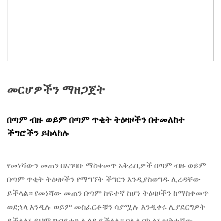
መርሆዎችን ማዘጋጀት
በጣም ብዙ ወይም በጣም ጥቂት ትዕዛዞችን በተመለከተ
ችግሮችን ይከላከሉ
የመነሻውን መጠን በአግባቡ ማስቀመጥ አቅራቢዎች በጣም ብዙ ወይም
በጣም ጥቂት ትዕዛዞችን የማግኘት ችግርን እንዲያስወግዱ ሊረዳቸው
ይችላል። የመነሻው መጠን በጣም ከፍተኛ ከሆነ ትዕዛዞችን ከማስቀመጥ
ወደኋላ እንዲሉ ወይም መስፈርቶቹን ሳያሟሉ እንዲቀሩ ሊያደርግዎት
ይችላል፣ ይህም ግብይቱን ሊጎዳ ይችላል። በሌላ በኩል፣ ዝቅተኛው