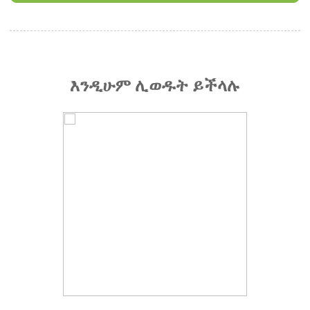
እንዲሁም ሊወዱት ይችላሉ