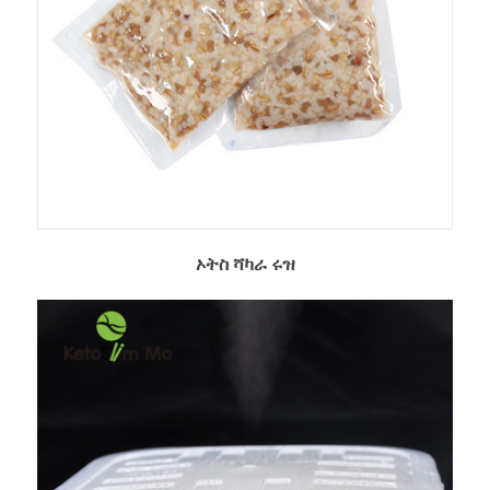
ኦትስ ሻካራ ሩዝ