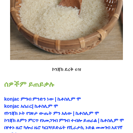
ኮንጃክ ደረቅ ሩዝ
ሰዎችም ይጠይቃሉ
konjac ምግብ ምንድን ነው | ኬቶስሊም ሞ
konjac አሰራር| ኬቶስሊም ሞ
የኮንጃክ ኦት የገጽታ ውጤት ምን አለው | ኬቶስሊም ሞ
ኮንጃክ ለምን ምርጥ የአመጋገብ ምግብ ተብሎ ይጠራል | ኬቶስሊም ሞ
በየቀኑ ዜሮ ካሎሪ ዜሮ ካርቦሃይድሬት የሺራታኪ ኑድል መመገብ አደገኛ