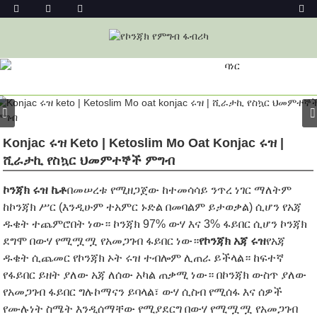
ምርት
መነሻ
ኮንጃክ ፉድስ
ኮንጃክ ራይስ
Konjac ሩዝ Keto | Ketoslim Mo Oat Konjac ሩዝ |
ሺራታኪ የስኳር ህመምተኞች ምግብ
ኮንጃክ ሩዝ ኬቶ
በመሠረቱ የሚዘጋጀው ከተመሳሳይ ንጥረ ነገር ማለትም
ከኮንጃክ ሥር (እንዲሁም ተአምር ኑድል በመባልም ይታወቃል) ሲሆን የአጃ
ዱቄት ተጨምሮበት ነው። ኮንጃክ 97% ውሃ እና 3% ፋይበር ሲሆን ኮንጃክ
ደግሞ በውሃ የሚሟሟ የአመጋገብ ፋይበር ነው።
የኮንጃክ አጃ ሩዝ
የአጃ
ዱቄት ሲጨመር የኮንጃክ ኦት ሩዝ ተብሎም ሊጠራ ይችላል። ከፍተኛ
የፋይበር ይዘት ያለው አጃ ለሰው አካል ጠቃሚ ነው። በኮንጃክ ውስጥ ያለው
የአመጋገብ ፋይበር ግሉኮማናን ይባላል፣ ውሃ ሲስብ የሚሰፋ እና ሰዎች
የሙሉነት ስሜት እንዲሰማቸው የሚያደርግ በውሃ የሚሟሟ የአመጋገብ