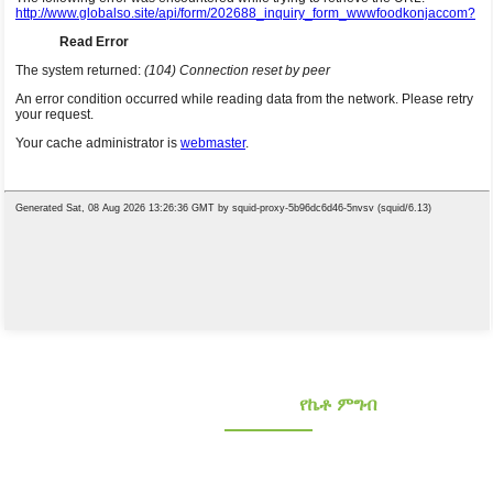
የኮንጃክ የምግብ አቅራቢዎች
የኬቶ ምግብ
ጤናማ ዝቅተኛ ካርቦሃይድሬት እና ጤናማ ዝቅተኛ ካርቦሃይድሬት እና ኬቶ ኮንጃክ ምግቦችን
ይፈልጋሉ? ከ10 ተጨማሪ ዓመታት በላይ የተሸለሙ እና የተረጋገጠ የኮንጃክ አቅራቢ። የኦሪጂናል ዕቃ
አምራች እና ኦዲኤም እና ኦቢኤም፣ የራስ ባለቤትነት ያላቸው ግዙፍ የእፅዋት መሠረቶች፤ የላቦራቶሪ