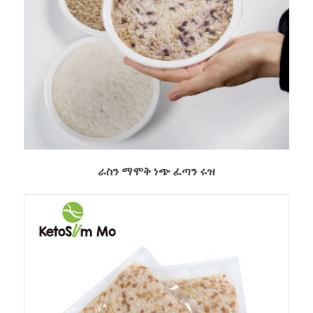
ራስን ማሞቅ ነጭ ፈጣን ሩዝ