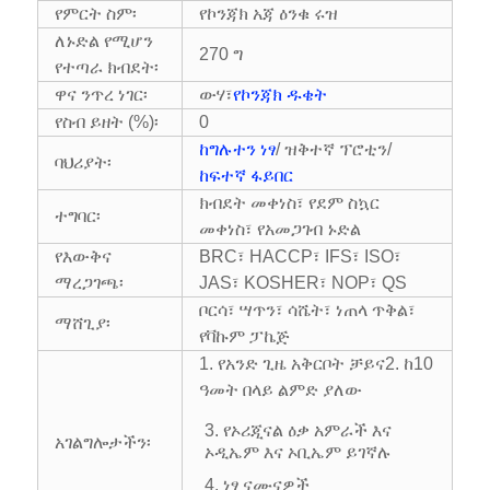
የምርት ስም፡
የኮንጃክ አጃ ዕንቁ ሩዝ
ለኑድል የሚሆን
270 ግ
የተጣራ ክብደት፡
ዋና ንጥረ ነገር፡
ውሃ፣
የኮንጃክ ዱቄት
የስብ ይዘት (%)፡
0
ከግሉተን ነፃ
/ ዝቅተኛ ፕሮቲን/
ባህሪያት፡
ከፍተኛ ፋይበር
ክብደት መቀነስ፣ የደም ስኳር
ተግባር፡
መቀነስ፣ የአመጋገብ ኑድል
የእውቅና
BRC፣ HACCP፣ IFS፣ ISO፣
ማረጋገጫ፡
JAS፣ KOSHER፣ NOP፣ QS
ቦርሳ፣ ሣጥን፣ ሳሼት፣ ነጠላ ጥቅል፣
ማሸጊያ፡
የቫኩም ፓኬጅ
1. የአንድ ጊዜ አቅርቦት ቻይና
2. ከ10
ዓመት በላይ ልምድ ያለው
3. የኦሪጂናል ዕቃ አምራች እና
አገልግሎታችን፡
ኦዲኤም እና ኦቢኤም ይገኛሉ
4. ነፃ ናሙናዎች