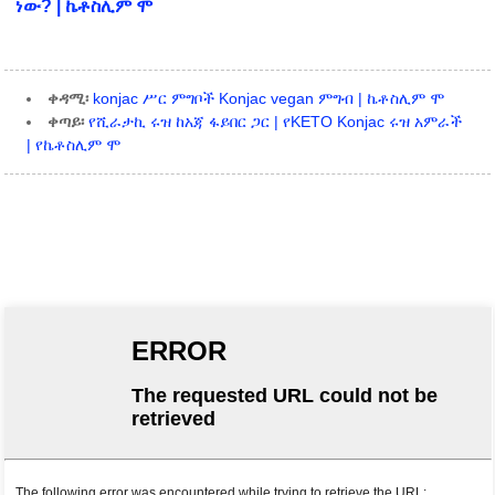
ነው? | ኬቶስሊም ሞ
ቀዳሚ፡
konjac ሥር ምግቦች Konjac vegan ምግብ | ኬቶስሊም ሞ
ቀጣይ፡
የሺራታኪ ሩዝ ከአጃ ፋይበር ጋር | የKETO Konjac ሩዝ አምራች
| የኬቶስሊም ሞ