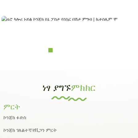
ሪአርች እና የዲዛይን አቅም......
ዜሮ ካሎሪ ኑድል ኮንጃክ ቆዳማ ፓስታ የስኳር በሽታ...
ነፃ ያግኙ
ምክክር
ምርት
ኮንጃክ ፉድስ
ኮንጃክ ገለልተኛ/የቪጋን ምርት