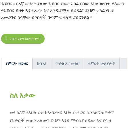
ፋይበር። በአጃ ውስጥ ያለው ፋይበር የሰው አካል በሰው አካል ውስጥ ያለውን
የፋይበር ይዘት እንዲፈጭ እና እንዲያሟላ ይረዳል፣ ይህም ቀላል የኬቶ
አመጋገብ ላላቸው ደንበኞች በጣም ወዳጃዊ ያደርገዋል።
አሁን የዋጋ ዝርዝር ያግኙ
የምርት ዝርዝር
ኩባንያ
ጥያቄ እና መልስ
የምርት መለያዎች
ስለ እቃው
መካከለኛ የእህል ሩዝ ከአጫጭር እህል ሩዝ ጋር ሲነጻጸር ዝቅተኛ
የስታርች መጠን አለው፣ ይህም እንደ ማብሰያ ዘዴው እና የሩዝ