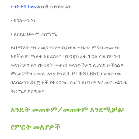
•
ዝቅተኛ ካሎሪ
/ስብ/ካርቦሃይድሬት
• ከግሉተን ነፃ
• ለስኳር ህመም ተስማሚ
ይህ ማለት ግን አመጋገብዎን ሲከተሉ ጣፋጭ ምግብ መመገብ
አይችሉም ማለት አይደለም። የኮንጃክ ኦት ፐርል ሩዝ የምግብ
ፍላጎትዎን እና የክብደት መቀነስ ፍላጎቶችዎን ሊያረካ ይችላል።
ምርቶቻችን በሙሉ እንደ HACCP፣ IFS፣ BRC፣ ወዘተ ባሉ
ባለስልጣን ድርጅቶች የተረጋገጡ ሲሆን ደህንነት እና ጤና ሁልጊዜ
ቅድሚያ ይሰጣሉ።
እንዴት መጠቀም/መጠቀም እንደሚቻል፡
የምርት መለያዎች