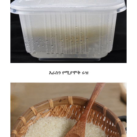
እራስን የሚያሞቅ ሩዝ