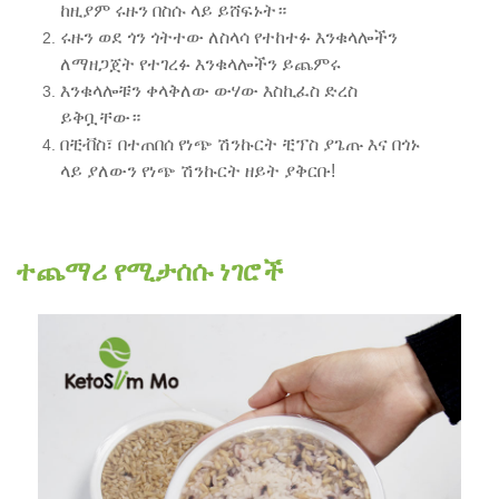
ከዚያም ሩዙን በስሱ ላይ ይሸፍኑት።
ሩዙን ወደ ጎን ጎትተው ለስላሳ የተከተፉ እንቁላሎችን
ለማዘጋጀት የተገረፉ እንቁላሎችን ይጨምሩ
እንቁላሎቹን ቀላቅለው ውሃው እስኪፈስ ድረስ
ይቅቧቸው።
በቺቭስ፣ በተጠበሰ የነጭ ሽንኩርት ቺፕስ ያጌጡ እና በጎኑ
ላይ ያለውን የነጭ ሽንኩርት ዘይት ያቅርቡ!
ተጨማሪ የሚታሰሱ ነገሮች