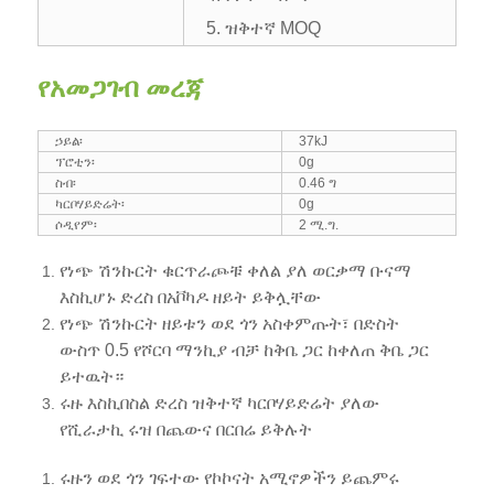
5. ዝቅተኛ MOQ
የአመጋገብ መረጃ
ኃይል፡
37kJ
ፕሮቲን፡
0g
ስብ፡
0.46 ግ
ካርቦሃይድሬት፡
0g
ሶዲየም፡
2 ሚ.ግ.
የነጭ ሽንኩርት ቁርጥራጮቹ ቀለል ያለ ወርቃማ ቡናማ
እስኪሆኑ ድረስ በአቮካዶ ዘይት ይቅሏቸው
የነጭ ሽንኩርት ዘይቱን ወደ ጎን አስቀምጡት፣ በድስት
ውስጥ 0.5 የሾርባ ማንኪያ ብቻ ከቅቤ ጋር ከቀለጠ ቅቤ ጋር
ይተዉት።
ሩዙ እስኪበስል ድረስ ዝቅተኛ ካርቦሃይድሬት ያለው
የሺራታኪ ሩዝ በጨውና በርበሬ ይቅሉት
ሩዙን ወደ ጎን ገፍተው የኮኮናት አሚኖዎችን ይጨምሩ