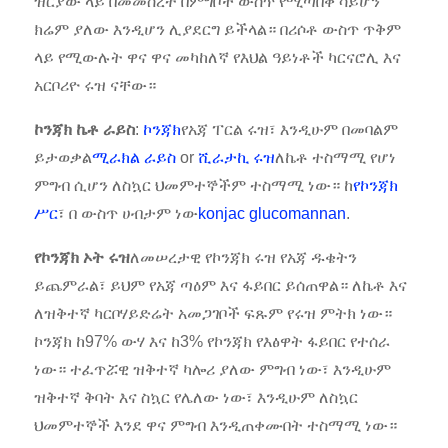
ዝርያው ላይ በመመስረት በምግቦች ውስጥ የሚጣበቅ ሳይሆን
ክሬም ያለው እንዲሆን ሊያደርግ ይችላል። በሪሶቶ ውስጥ ጥቅም
ላይ የሚውሉት ዋና ዋና መካከለኛ የእህል ዓይነቶች ካርናሮሊ እና
አርቦሪዮ ሩዝ ናቸው።
ኮንጃክ ኬቶ ራይስ
:
ኮንጃክ
የአጃ ፐርል ሩዝ፣ እንዲሁም በመባልም
ይታወቃል
ሚራክል ራይስ
or
ሺራታኪ ሩዝ
ለኬቶ ተስማሚ የሆነ
ምግብ ሲሆን ለስኳር ህመምተኞችም ተስማሚ ነው። ከ
የኮንጃክ
ሥር
፣ በ ውስጥ ሀብታም ነው
konjac glucomannan
.
የኮንጃክ ኦት ሩዝ
ለመሠረታዊ የኮንጃክ ሩዝ የአጃ ዱቄትን
ይጨምራል፣ ይህም የአጃ ጣዕም እና ፋይበር ይሰጠዋል። ለኬቶ እና
ለዝቅተኛ ካርቦሃይድሬት አመጋገቦች ፍጹም የሩዝ ምትክ ነው።
ኮንጃክ ከ97% ውሃ እና ከ3% የኮንጃክ የእፅዋት ፋይበር የተሰራ
ነው። ተፈጥሯዊ ዝቅተኛ ካሎሪ ያለው ምግብ ነው፣ እንዲሁም
ዝቅተኛ ቅባት እና ስኳር የሌለው ነው፣ እንዲሁም ለስኳር
ህመምተኞች እንደ ዋና ምግብ እንዲጠቀሙበት ተስማሚ ነው።