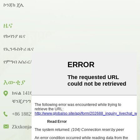
ኮንጃክ ጄሊ
ዜና
የኩባንያ ዜና
የኢንዱስትሪ ዜና
የምግብ አሰራር/የምግብ አሰራር ዜና
እውቂያ
ክፍል 1416 ፣ ፎቅ 14 ፣ ጁንሃኦ ዓለም አቀፍ ህንፃ ፣ ቁጥር 2 ፣
ቼንጂያንግ ዞንግካይ ጎዳና ፣ ሁዪቼንግ አውራጃ ፣ ሁዩዙ ከተማ
+86 18825458362
Zkxkonjac@hzzkx.com