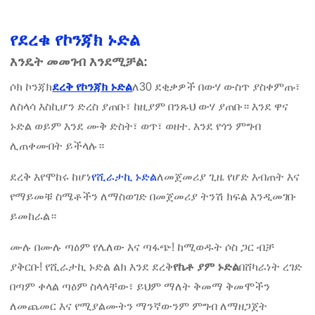
የደረቁ የኮንጃክ ኑድል
እንዴት መመገብ እንደሚቻል:
ሶክ ኮንጃክ
ደረቅ የኮንጃክ ኑድል
ለ30 ደቂቃዎች በውሃ ውስጥ ያስቀምጡ፣
ለስላሳ እስኪሆን ድረስ ያጠቡ፣ ከዚያም በንጹህ ውሃ ያጠቡ። እንደ ዋና
ኑድል ወይም እንደ ሙቅ ድስት፣ ወጥ፣ ወዘተ. እንደ የጎን ምግብ
ሊጠቀሙበት ይችላሉ።
ደረቅ እየሞከሩ ከሆነ
የሺራታኪ ኑድል
ለመጀመሪያ ጊዜ የሆድ እብጠት እና
የማይመቹ ስሜቶችን ለማስወገድ በመጀመሪያ ትንሽ ክፍል እንዲመገቡ
ይመከራል።
ሙሉ በሙሉ ጣዕም የሌለው እና ጣፋጭ! ከሚወዱት ሶስ ጋር ብቻ
ያቅርቡ! የሺራታኪ ኑድል ልክ እንደ ደረቅ
የኬቶ ያም ኑድል
በሸካራነት ረገድ
በጣም ቀላል ጣዕም ስላላቸው፣ ይህም ማለት ቅመማ ቅመሞችን
ለመጨመር እና የሚያልሙትን ማንኛውንም ምግብ ለማዘጋጀት