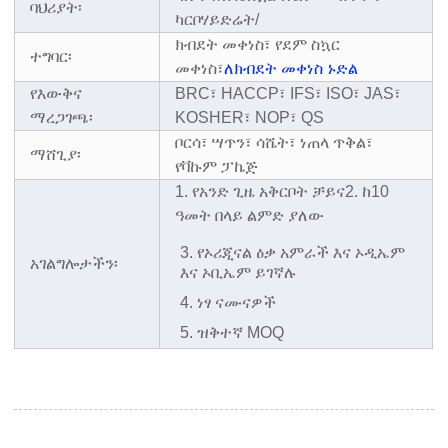
ባህሪያት፡
ካርቦሃይድሬት/
ክብደት መቀነስ፣ የደም ስኳር
ተግባር፡
መቀነስ፣
ለክብደት መቀነስ ኑድል
የእውቅና
BRC፣ HACCP፣ IFS፣ ISO፣ JAS፣
ማረጋገጫ፡
KOSHER፣ NOP፣ QS
ቦርሳ፣ ሣጥን፣ ሳሼት፣ ነጠላ ጥቅል፣
ማሸጊያ፡
የቫኩም ፓኬጅ
1. የአንድ ጊዜ አቅርቦት ቻይና
2. ከ10
ዓመት በላይ ልምድ ያለው
3. የኦሪጂናል ዕቃ አምራች እና ኦዲኤም
አገልግሎታችን፡
እና ኦቢኤም ይገኛሉ
4. ነፃ ናሙናዎች
5. ዝቅተኛ MOQ