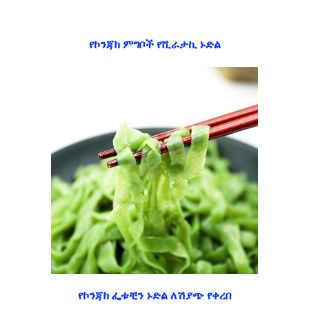
የኮንጃክ ምግቦች የሺራታኪ ኑድል
የኮንጃክ ፌቱቺን ኑድል ለሽያጭ የቀረበ