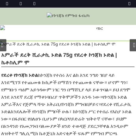
ምርት
መነሻ
ኮንጃክ ፉድስ
የኮንጃክ ኑድል
ኮንጃክ ኑድል
አምራች ደረቅ ሺራታኪ ኑድል 75g የደረቀ ኮንጃክ ኑድል |
ኬቶስሊም ሞ
የደረቀ የኮንጃክ ኑድል
ከኮንጃክ የተሰሩ እና ልክ እንደ ንግድ ገበያ ላይ
እንደሚገኙ የተጨመቁ ኩኪዎች በማሽን የተጨመቁ ናቸው። ሆኖም ግን፣
የምግቡን ጣዕም አይጎዳውም ነገር ግን በማሸጊያ ላይ ይቆጥባል። ይህ ደግሞ
እንደ አንደኛ ደረጃ የማቀነባበሪያ ጥቅሞቻችን አንዱ ነው።
የኮንጃክ ኑድል
አምራች
እና የጅምላ ሻጭ አቅራቢ
የኮንጃክ ምግብ
በቻይና።
የደረቀ የሺራታኪ
ኑድል
እንደሌሎች የኮንጃክ ምግቦች ሁሉ፣ ከኮንጃክ ሥር የተሰራ የእስያ ኑድል
ነው። በፋይበር የበለፀጉ ቢሆኑም በካርቦሃይድሬት ዝቅተኛ ናቸው፣ ይህም
በአንዳንድ የአመጋገብ ባለሙያዎች ዘንድ ተወዳጅ ያደርጋቸዋል እንዲሁም
ለዝቅተኛ ግሊሲሚክ ኬቶጅኒክ አድናቂዎች ፍጹም የምግብ ምርጫ