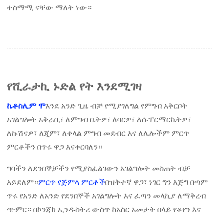
ተስማሚ ናቸው ማለት ነው።
የሺራታኪ ኑድል የት እንደሚገዛ
ኬቶስሊም ሞ
እንደ አንድ ጊዜ ብቻ የሚያገለግል የምግብ አቅርቦት
አገልግሎት አቅራቢ፣ ለምግብ ቤትዎ፣ ለባርዎ፣ ለሱፐርማርኬትዎ፣
ለኩሽናዎ፣ ለጂም፣ ለቀላል ምግብ መደብር እና ለሌሎችም ምርጥ
ምርቶችን በጥሩ ዋጋ እናቀርባለን።
ግባችን ለደንበኞቻችን የሚያስፈልገውን አገልግሎት መስጠት ብቻ
አይደለም።
ምርጥ የጅምላ ምርቶች
በዝቅተኛ ዋጋ፣ ነገር ግን እጅግ በጣም
ጥሩ የአንድ ለአንድ የደንበኞች አገልግሎት እና ፈጣን መላኪያ ለማቅረብ
ጭምር። በኮንጃክ ኢንዱስትሪ ውስጥ ከአስር አመታት በላይ የቆየን እና