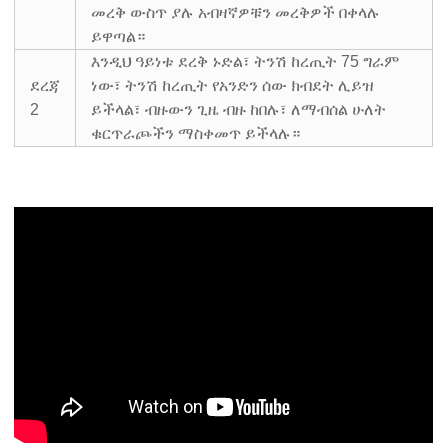
መረቅ ውስጥ ያሉ አብዛኛዎቹን መረቅዎች በቀላሉ
ይዋጣል።
እንዲህ ዓይነቱ ደረቅ ኑድል፣ ትንሽ ከረጢት 75 ግራም
ደረጃ
ነው፣ ትንሽ ከረጢት የአንድን ሰው ክብደት ሊይዝ
2
ይችላል፣ ብዙውን ጊዜ ብዙ ከበሉ፣ ለማብሰል ሁለት
ቁርጥራጮችን ማስቀመጥ ይችላሉ።