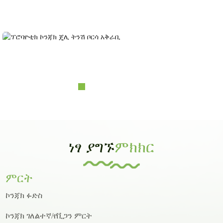
አምራች እና ኦዲኤም እና ኦቢኤም፣ የራስ ባለቤትነት ያላቸው ግዙፍ የእፅዋት መሠረቶች፤ የላቦራቶሪ
ሪአርች እና የዲዛይን አቅም......
ፕሮባዮቲክ ኮንጃክ ጄሊ ትንሽ ቦርሳ አቅራቢ
ነፃ ያግኙ
ምክክር
ምርት
ኮንጃክ ፉድስ
ኮንጃክ ገለልተኛ/የቪጋን ምርት