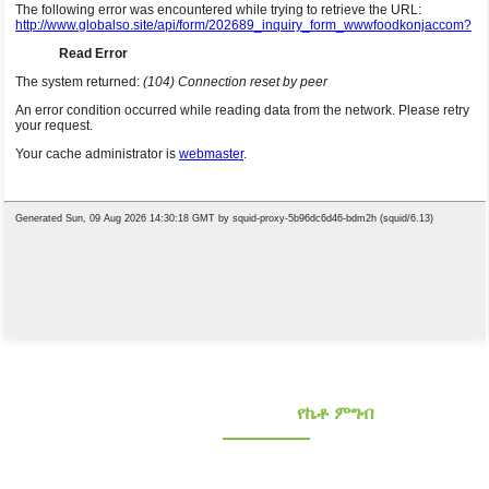
የኮንጃክ የምግብ አቅራቢዎች
የኬቶ ምግብ
ጤናማ ዝቅተኛ ካርቦሃይድሬት እና ጤናማ ዝቅተኛ ካርቦሃይድሬት እና ኬቶ ኮንጃክ ምግቦችን
ይፈልጋሉ? ከ10 ተጨማሪ ዓመታት በላይ የተሸለሙ እና የተረጋገጠ የኮንጃክ አቅራቢ። የኦሪጂናል ዕቃ