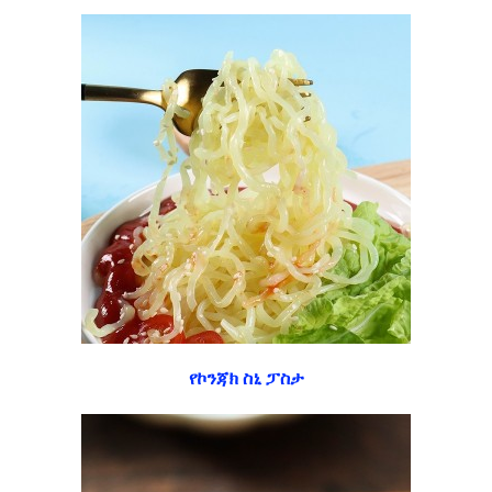
የኮንጃክ ስኒ ፓስታ