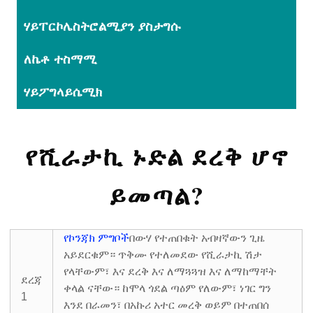
ሃይፐርኮሌስትሮልሚያን ያስታግሱ
ለኬቶ ተስማሚ
ሃይፖግላይሴሚክ
የሺራታኪ ኑድል ደረቅ ሆኖ
ይመጣል?
የኮንጃክ ምግቦች
በውሃ የተጠበቁት አብዛኛውን ጊዜ
አይደርቁም። ጥቅሙ የተለመደው የሺራታኪ ሽታ
የላቸውም፣ እና ደረቅ እና ለማጓጓዝ እና ለማከማቸት
ደረጃ
ቀላል ናቸው። ከሞላ ጎደል ጣዕም የለውም፣ ነገር ግን
1
እንደ በራመን፣ በአኩሪ አተር መረቅ ወይም በተጠበሰ