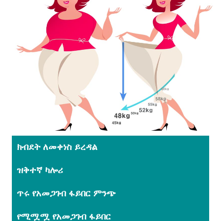
ክብደት ለመቀነስ ይረዳል
ዝቅተኛ ካሎሪ
ጥሩ የአመጋገብ ፋይበር ምንጭ
የሚሟሟ የአመጋገብ ፋይበር