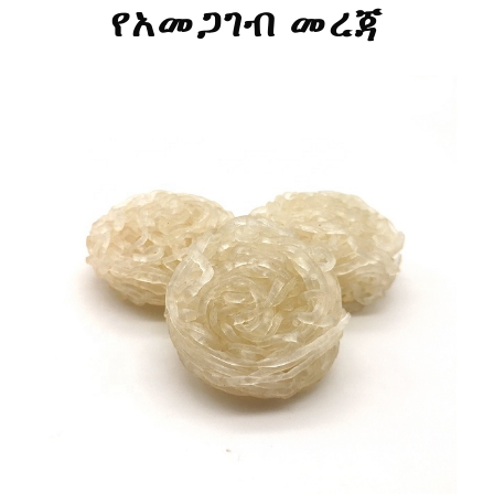
የአመጋገብ መረጃ