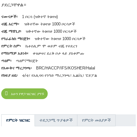
ያደርጋቸዋል።
ናሙናዎች፡
1 ቦርሳ (ዝቅተኛ ትዕዛዝ)
ብጁ አርማ፦
ዝቅተኛው ትዕዛዝ፡ 1000 ቦርሳዎች
ብጁ ማሸጊያ፡
ዝቅተኛው ትዕዛዝ፡ 1000 ቦርሳዎች
የግራፊክስ ማበጀት፡
ዝቅተኛው ትዕዛዝ፡ 1000 ቦርሳዎች
የምርት ስም፡
ኬቶስሊም ሞ ወይም ብጁ የተደረገ
የማከማቻ አይነት፡
ቀዝቃዛና ደረቅ ቦታ ላይ ያስቀምጡ
ጣዕም፡
ጣዕም/ማበጀት
የእውቅና ማረጋገጫ፡
BRC/HACCP/IFS/KOSHER/Halal
የክፍያ ዘዴ፡
ቲ/ቲ፣ የአሊባባ የንግድ ማረጋገጫ፣ ኤል/ሲ፣ ፔይፓል
አሁን የዋጋ ዝርዝር ያግኙ
የምርት ዝርዝር
ተደጋጋሚ ጥያቄዎች
የምርት መለያዎች