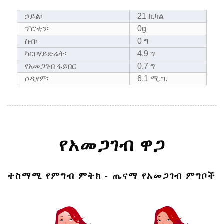
ኃይል፡
21 ኪካል
ፕሮቲን፡
0g
ስብ፡
0 ግ
ካርቦሃይድሬት፡
4.9 ግ
የአመጋገብ ፋይበር
0.7 ግ
ሶዲየም፡
6.1 ሚ.ግ.
የአመጋገብ ዋጋ
ተስማሚ የምግብ ምትክ - ጤናማ የአመጋገብ ምግቦች