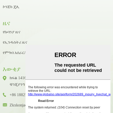
ኮንጃክ ጄሊ
ዜና
የኩባንያ ዜና
የኢንዱስትሪ ዜና
የምግብ አሰራር/የምግብ አሰራር ዜና
እውቂያ
ክፍል 1416 ፣ ፎቅ 14 ፣ ጁንሃኦ ዓለም አቀፍ ህንፃ ፣ ቁጥር 2 ፣
ቼንጂያንግ ዞንግካይ ጎዳና ፣ ሁዪቼንግ አውራጃ ፣ ሁዩዙ ከተማ
+86 18825458362
Zkxkonjac@hzzkx.com