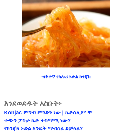
ዝቅተኛ የካሎሪ ኑድል ኮንጃክ
እንደወደዱት አስቡት፦
Konjac ምግብ ምንድን ነው | ኬቶስሊም ሞ
ቀጭን ፓስታ ኬቶ ተስማሚ ነው?
የኮንጃክ ኑድል እንዴት ማብሰል ይቻላል?