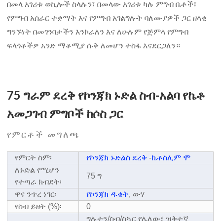
በመላ አገሪቱ ወኪሎች ስላሉን፣ በመላው አገሪቱ ካሉ ምግብ ቤቶች፣
የምግብ አሰራር ተቋማት እና የምግብ አገልግሎት ባለሙያዎች ጋር ዘላቂ
ግንኙነት በመገንባታችን እንኮራለን እና ለሁሉም የጅምላ የምግብ
ፍላጎቶችዎ አንድ ማቆሚያ ሱቅ ለመሆን ተስፋ እናደርጋለን።
75 ግራም ደረቅ የኮንጃክ ኑድል ስብ-አልባ የኬቶ
አመጋገብ ምግቦች ከሶስ ጋር
የምርቶች መግለጫ
የምርት ስም፡
የኮንጃክ ኑድልስ ደረቅ
-
ኬቶስሊም ሞ
ለኑድል የሚሆን
75 ግ
የተጣራ ክብደት፡
ዋና ንጥረ ነገር፡
የኮንጃክ ዱቄት
, ውሃ
የስብ ይዘት (%)፡
0
ግሉተን/ስብ/ስኳር የሌለው፣ ዝቅተኛ