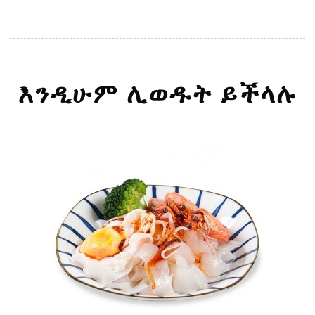
እንዲሁም ሊወዱት ይችላሉ