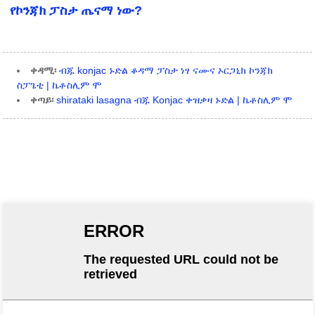
የኮንጃክ ፓስታ ጤናማ ነው?
ቀዳሚ፡
ብጁ konjac ኑድል ቆዳማ ፓስታ ነፃ ናሙና ኦርጋኒክ ኮንጃክ
ስፓጌቲ | ኬቶስሊም ሞ
ቀጣይ፡
shirataki lasagna ብጁ Konjac ቀዝቃዛ ኑድል | ኬቶስሊም ሞ