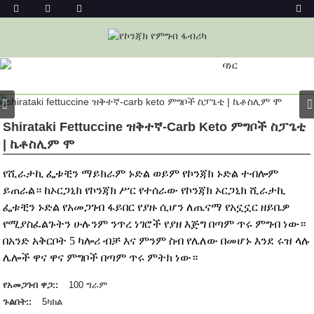
ምርት
መነሻ
ኮንጃክ ፉድስ
የኮንጃክ ኑድል
ኮንጃክ ኑድል
Shirataki Fettuccine ዝቅተኛ-Carb Keto ምግቦች ስፓጌቲ
| ኬቶስሊም ሞ
የሺራታኪ ፌቱቺን ማይክራም ኑድል ወይም የኮንጃክ ኑድል ተብሎም
ይጠራል። ከኦርጋኒክ የኮንጃክ ሥር የተሰራው የኮንጃክ ኦርጋኒክ ሺራታኪ
ፌቱቺን ኑድል የአመጋገብ ፋይበር የያዙ ሲሆን ለጤናማ የአኗኗር ዘይቤዎ
የሚያስፈልጉትን ሁሉንም ንጥረ ነገሮች የያዘ እጅግ በጣም ጥሩ ምግብ ነው።
በአንድ አቅርቦት 5 ካሎሪ ብቻ እና ምንም ስብ የሌለው በመሆኑ እንደ ሩዝ ላሉ
ሌሎች ዋና ዋና ምግቦች በጣም ጥሩ ምትክ ነው።
የአመጋገብ ዋጋ::
100 ግራም
ጉልበት::
5ካክል