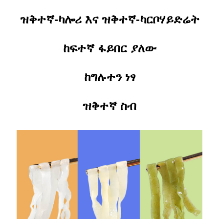
ዝቅተኛ-ካሎሪ እና ዝቅተኛ-ካርቦሃይድሬት
ከፍተኛ ፋይበር ያለው
ከግሉተን ነፃ
ዝቅተኛ ስብ