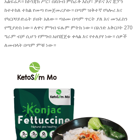
አልፍሬዶ። ከኮንጃክ ሥር፣ በደቡብ ምስራቅ እስያ፣ ቻይና እና ጃፓን
ከተተከለ ተክል የመጣ የመጀመሪያው። በጣም ዝቅተኛ የካሎሪ እና
የካርቦሃይድሬት ይዘት አለው። ጣዕሙ በጣም ጥርት ያለ እና መንፈስን
የሚያድስ ነው። ለዋና ምግብ ፍጹም ምትክ ነው። በአንድ አቅርቦት 270
ግራም ብቻ ሲሆን የምግብ አዘገጃጀቱ ቀላል እና የተለያየ ነው። ሰዎች
ለመብላት በጣም ምቹ ነው።