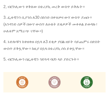
2, ብሮኮሊውን ቀቅለው በቴሪያኪ መረቅ ውስጥ ይቅሉት።
3. ፌቱቺንን ቢያንስ ለ30 ሰከንድ በቀዝቃዛ ውሃ ውስጥ ያጠቡ።
(አንዳንድ ሰዎች በውሃ ውስጥ ለሁለት ደቂቃዎች መቀቀል ይወዳሉ፣
ሁለቱም አማራጭ ናቸው።)
4. ኑድሎቹን ከቀዘቀዙ በኋላ ለ3 ደቂቃ ያህል ዘይት ሳይጨምሩ በድስት
ውስጥ ይቅሏቸው። ከዚያ በኋላ በቴሪያኪ ሶስ ይቀቧቸው።
5. ብሮኮሊውን በፌቱቺን ጎድጓዳ ሳህን ላይ ያድርጉት።