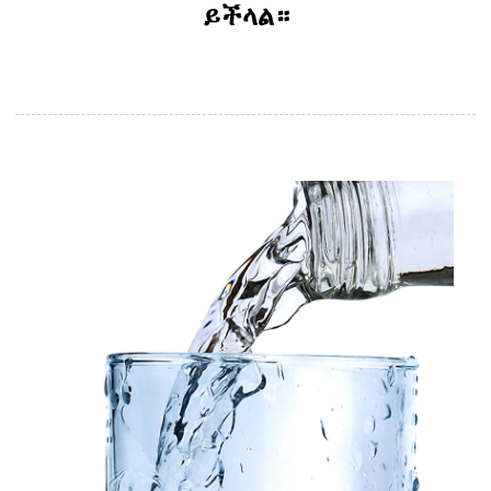
ይችላል።