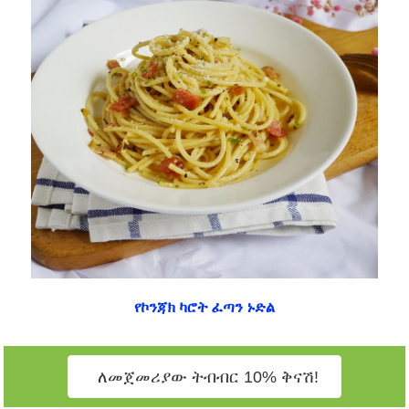
የኮንጃክ ካሮት ፈጣን ኑድል
ለመጀመሪያው ትብብር 10% ቅናሽ!