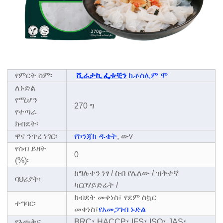
የምርት ስም፡
ሺራታኪ ፌቱቺን
ኬቶስሊም ሞ
ለኑድል
የሚሆን
270 ግ
የተጣራ
ክብደት፡
ዋና ንጥረ ነገር፡
የኮንጃክ ዱቄት
, ውሃ
የስብ ይዘት
0
(%)፡
ከግሉተን ነፃ / ስብ የሌለው / ዝቅተኛ
ባህሪያት፡
ካርቦሃይድሬት /
ክብደት መቀነስ፣ የደም ስኳር
ተግባር፡
መቀነስ፣
የአመጋገብ ኑድል
የእውቅና
BRC፣ HACCP፣ IFS፣ ISO፣ JAS፣