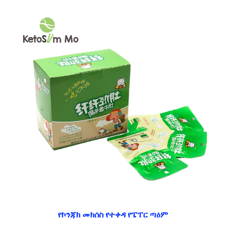
የኮንጃክ መክሰስ የተቀዳ የፔፐር ጣዕም