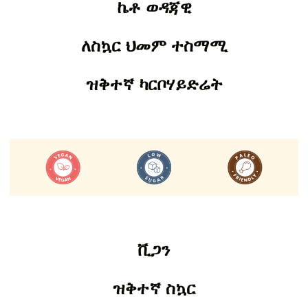
ኬቶ ወዳጃዊ
ለስኳር ህመም ተስማሚ
ዝቅተኛ ካርቦሃይድሬት
ቪጋን
ዝቅተኛ ስኳር