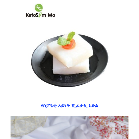
የስፓጌቲ አይነት ሺራታኪ ኑድል