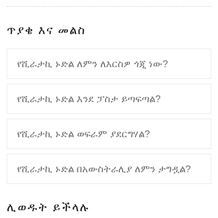
ጥያቄ እና መልስ
የሺራታኪ ኑድል ለምን ለእርስዎ ጎጂ ነው?
የሺራታኪ ኑድል እንደ ፓስታ ይጣፍጣል?
የሺራታኪ ኑድል ወፍራም ያደርግሃል?
የሺራታኪ ኑድል በአውስትራሊያ ለምን ታግዷል?
ሊወዱት ይችላሉ