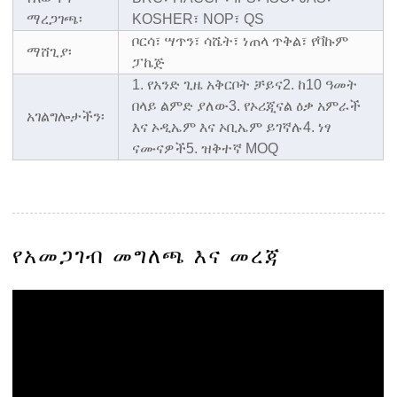
ማረጋገጫ፡
KOSHER፣ NOP፣ QS
ቦርሳ፣ ሣጥን፣ ሳሼት፣ ነጠላ ጥቅል፣ የቫኩም
ማሸጊያ፡
ፓኬጅ
1. የአንድ ጊዜ አቅርቦት ቻይና
2. ከ10 ዓመት
በላይ ልምድ ያለው
3. የኦሪጂናል ዕቃ አምራች
አገልግሎታችን፡
እና ኦዲኤም እና ኦቢኤም ይገኛሉ
4. ነፃ
ናሙናዎች
5. ዝቅተኛ MOQ
የአመጋገብ መግለጫ እና መረጃ