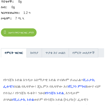
ፕሮቲኖች::
0g
ስብ::
0g
ካርቦሃይድሬትስ::
1.2 ግ
ሶዲየም::
7 ሚ.ግ.
አሁን የዋጋ ዝርዝር ያግኙ
የምርት ዝርዝር
ኩባንያ
ጥያቄ እና መልስ
የምርት መለያዎች
የኮንጃክ ኑድል እንዲሁ አስማታዊ ኑድል ተብሎም ይጠራል።
ሺራታኪ
ፌቱቺን
እህል የሌላቸው፣ ጂኤምኦ የሌላቸው እና
የቪጋን ምግብ
ከውሃ ብቻ
የተሰራ፣ የኮንጃክ ዱቄት፣ ንፁህ
የኮንጃክ ኑድል
, እንዲሁም
ይባላል
የሺራታኪ ኑድል
ወይም የኮንጃክ ኑድል (ኮኒያኩ)፣ ፌቱቺን