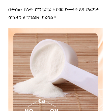
በውስጡ ያለው የሚሟሟ ፋይበር የሙላት እና የእርካታ
ስሜትን ለማጎልበት ይረዳል።