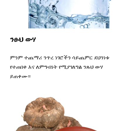
ንፁህ ውሃ
ምንም ተጨማሪ ንጥረ ነገሮችን ሳይጨምር ደህንነቱ
የተጠበቀ እና ለምግብነት የሚያገለግል ንጹህ ውሃ
ይጠቀሙ።