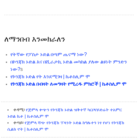
ለማንበብ እንመክራለን
የትኛው የፓስታ ኑድል በጣም ጤናማ ነው?
በኮንጃክ ኑድል እና በሺራታኪ ኑድል መካከል ያለው ልዩነት ምንድን
ነው?
s
የኮንጃክ ኑድል የት እንደሚገዛ | ኬቶስሊም ሞ
የኮንጃክ ኑድል በብዛት ለመግዛት የሚረዱ ምክሮች | ኬቶስሊም ሞ
ቀዳሚ፡
የጅምላ ቀጭን የኮንጃክ ኑድል ዝቅተኛ ካርቦሃይድሬት ተአምር
ኑድል ኬቶ | ኬቶስሊም ሞ
ቀጣይ፡
የጅምላ ሻጭ የኮንጃክ ፕላንት ኑድል ከግሉተን ነፃ የሆነ የኮንጃክ
ሲልክ ኖት | ኬቶስሊም ሞ