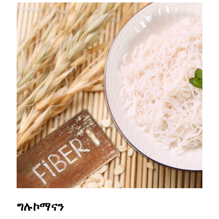
ግሉኮማናን