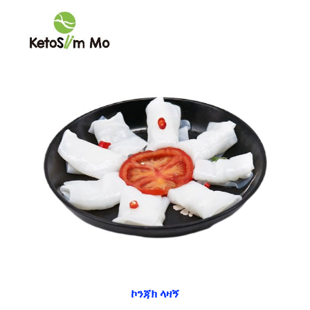
ኮንጃክ ላዛኝ