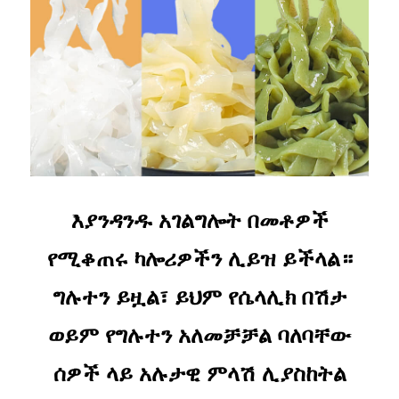
እያንዳንዱ አገልግሎት በመቶዎች
የሚቆጠሩ ካሎሪዎችን ሊይዝ ይችላል።
ግሉተን ይዟል፣ ይህም የሴላሊክ በሽታ
ወይም የግሉተን አለመቻቻል ባለባቸው
ሰዎች ላይ አሉታዊ ምላሽ ሊያስከትል