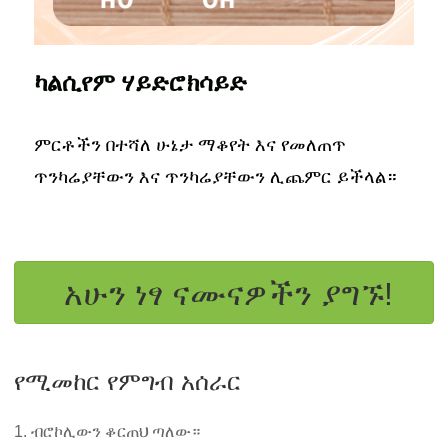
ካልሲየም ሃይድሮክሳይድ
ምርቶችን በተሻለ ሁኔታ ማቆየት እና የመለጠጥ
ጥንካሬያቸውን እና ጥንካሬያቸውን ሊጨምር ይችላል።
አሁን ነፃ ናሙናዎችን ያግኙ!
የሚመከር የምግብ አሰራር
1. ብሮኮሊውን ቆርጠህ ጣለው።