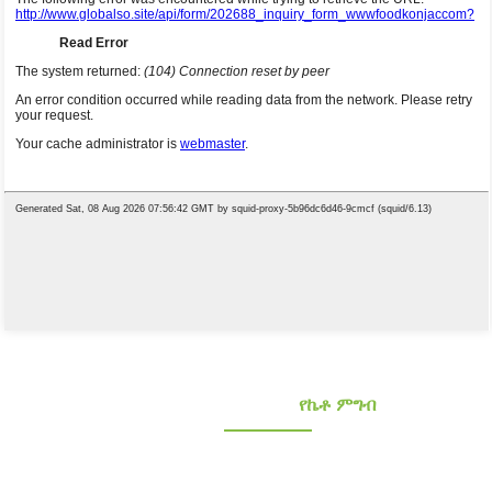
የኮንጃክ የምግብ አቅራቢዎች
የኬቶ ምግብ
ጤናማ ዝቅተኛ ካርቦሃይድሬት እና ጤናማ ዝቅተኛ ካርቦሃይድሬት እና ኬቶ ኮንጃክ ምግቦችን
ይፈልጋሉ? ከ10 ተጨማሪ ዓመታት በላይ የተሸለሙ እና የተረጋገጠ የኮንጃክ አቅራቢ። የኦሪጂናል ዕቃ