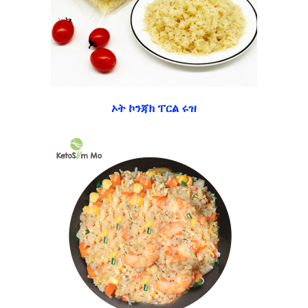
ኦት ኮንጃክ ፐርል ሩዝ