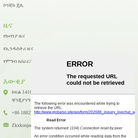
ኮንጃክ ጄሊ
ዜና
የኩባንያ ዜና
የኢንዱስትሪ ዜና
የምግብ አሰራር/የምግብ አሰራር ዜና
እውቂያ
ክፍል 1416 ፣ ፎቅ 14 ፣ ጁንሃኦ ዓለም አቀፍ ህንፃ ፣ ቁጥር 2 ፣
ቼንጂያንግ ዞንግካይ ጎዳና ፣ ሁዪቼንግ አውራጃ ፣ ሁዩዙ ከተማ
+86 18825458362
Zkxkonjac@hzzkx.com