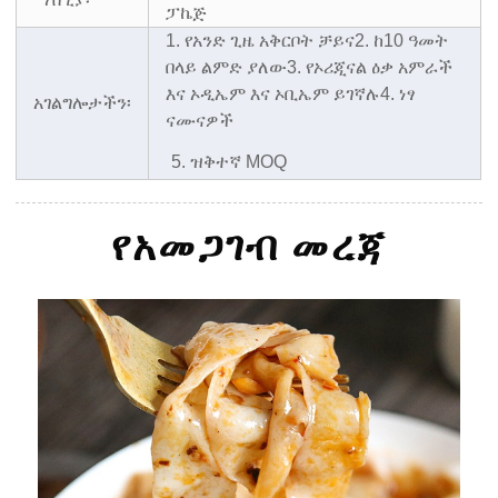
ፓኬጅ
1. የአንድ ጊዜ አቅርቦት ቻይና
2. ከ10 ዓመት
በላይ ልምድ ያለው
3. የኦሪጂናል ዕቃ አምራች
እና ኦዲኤም እና ኦቢኤም ይገኛሉ
4. ነፃ
አገልግሎታችን፡
ናሙናዎች
5. ዝቅተኛ MOQ
የአመጋገብ መረጃ