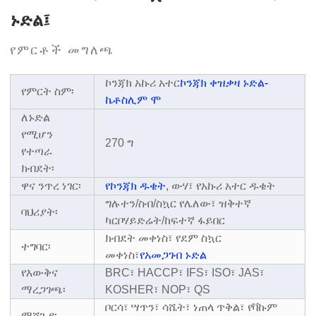
ኑድል፤
የምርቶች መግለጫ
ኮንጃክ አኩሪ አተር
ኮንጃክ ቀዝቃዛ ኑድል
-
የምርት ስም፡
ኬቶስሊም ሞ
ለኑድል
የሚሆን
270 ግ
የተጣራ
ክብደት፡
ዋና ንጥረ ነገር፡
የኮንጃክ ዱቄት
, ውሃ፣ የአኩሪ አተር ዱቄት
ግሉተን/ስብ/ስኳር የሌለው፣ ዝቅተኛ
ባህሪያት፡
ካርቦሃይድሬት/ከፍተኛ ፋይበር
ክብደት መቀነስ፣ የደም ስኳር
ተግባር፡
መቀነስ፣
የአመጋገብ ኑድል
የእውቅና
BRC፣ HACCP፣ IFS፣ ISO፣ JAS፣
ማረጋገጫ፡
KOSHER፣ NOP፣ QS
ቦርሳ፣ ሣጥን፣ ሳሼት፣ ነጠላ ጥቅል፣ የቫኩም
ማሸጊያ፡