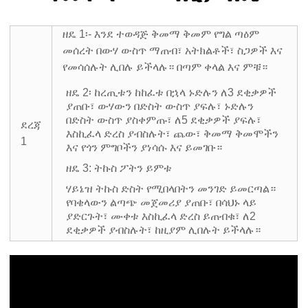
ዘዴ 1፡- እንደ ተወዳጅ ቅመማ ቅመም የግል ጣዕም
መሰረት በውሃ ውስጥ ማጠብ፣ አትክልቶች፣ ስጋዎች እና
የመሳሰሉት ሊበሉ ይችላሉ። በጣም ቀላል እና ምቹ።
ዘዴ 2፡ ከረጢቱን ከከፈቱ በኋላ ኑድሉን ለ3 ደቂቃዎች
ያጠቡ፣ ውሃውን በድስት ውስጥ ያፍሉ፣ ኑድሉን
በድስት ውስጥ ያስቀምጡ፣ ለ5 ደቂቃዎች ያፍሉ፣
ደረጃ
እስኪፈላ ድረስ ያብስሉት፣ ጨው፣ ቅመማ ቅመሞችን
1
እና የጎን ምግቦችን ያነሳሱ እና ይመገቡ።
ዘዴ 3: ትኩስ ፖትን ይምቱ
ሃይኔዝ ትኩስ ድስት የሚበላበትን መንገድ ይመርጣል።
የባቄላውን ልጣጭ መጀመሪያ ያጠቡ፣ በሳህኑ ላይ
ያድርጉት፣ ሙቀቱ ​​እስኪፈላ ድረስ ይጠብቁ፣ ለ2
ደቂቃዎች ያብስሉት፣ ከዚያም ሊበሉት ይችላሉ።