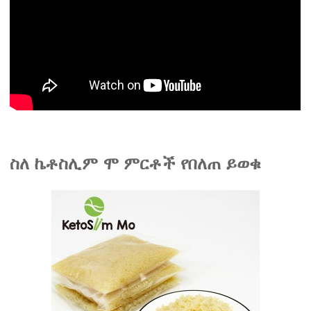
ስለ ኬቶስሊም ሞ ምርቶች የበለጠ ይወቁ