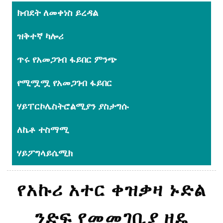
ክብደት ለመቀነስ ይረዳል
ዝቅተኛ ካሎሪ
ጥሩ የአመጋገብ ፋይበር ምንጭ
የሚሟሟ የአመጋገብ ፋይበር
ሃይፐርኮሌስትሮልሚያን ያስታግሱ
ለኬቶ ተስማሚ
ሃይፖግላይሴሚክ
የአኩሪ አተር ቀዝቃዛ ኑድል
ንድፍ የመመገቢያ ዘዴ