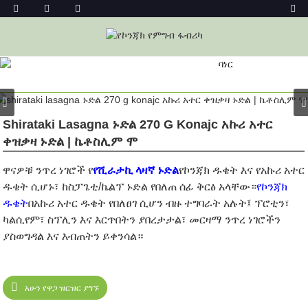
ምርት
መነሻ
ኮንጃክ ፉድስ
የኮንጃክ ኑድል
ኮንጃክ ኑድል
Shirataki Lasagna ኑድል 270 G Konajc አኩሪ አተር
ቀዝቃዛ ኑድል | ኬቶስሊም ሞ
ዋናዎቹ ንጥረ ነገሮች የ
የሺራታኪ ላዛኛ ኑድል
የኮንጃክ ዱቄት እና የአኩሪ አተር
ዱቄት ሲሆኑ፣ ከስፓጌቲ/ኬልፕ ኑድል የበለጠ ሰፊ ቅርፅ አላቸው።
የኮንጃክ
ዱቄት
በአኩሪ አተር ዱቄት የበለፀገ ሲሆን ብዙ ተግባራት አሉት፤ ፕሮቲን፣
ካልሲየም፣ ስፕሊን እና እርጥበትን ያበረታታል፣ መርዛማ ንጥረ ነገሮችን
ያስወግዳል እና እብጠትን ይቀንሳል።
አሁን የዋጋ ዝርዝር ያግኙ