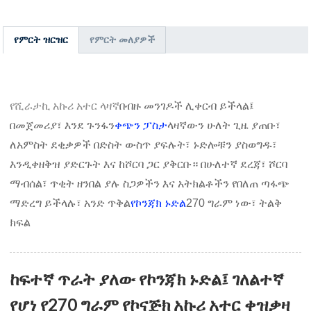
የምርት ዝርዝር
የምርት መለያዎች
የሺራታኪ አኩሪ አተር ላዛኛ
በብዙ መንገዶች ሊቀርብ ይችላል፤
በመጀመሪያ፣ እንደ ጉንፋን
ቀጭን ፓስታ
ላዛኛውን ሁለት ጊዜ ያጠቡ፣
ለአምስት ደቂቃዎች በድስት ውስጥ ያፍሉት፣ ኑድሎቹን ያስወግዱ፣
እንዲቀዘቅዝ ያድርጉት እና ከሾርባ ጋር ያቅርቡ። በሁለተኛ ደረጃ፣ ሾርባ
ማብሰል፣ ጥቂት ዘንበል ያሉ ስጋዎችን እና አትክልቶችን የበለጠ ጣፋጭ
ማድረግ ይችላሉ፣ አንድ ጥቅል
የኮንጃክ ኑድል
270 ግራም ነው፣ ትልቅ
ክፍል
ከፍተኛ ጥራት ያለው የኮንጃክ ኑድል፤ ገለልተኛ
የሆነ የ270 ግራም የኮናጅክ አኩሪ አተር ቀዝቃዛ