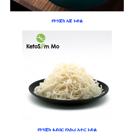
የኮንጃክ አጃ ኑድል
የኮንጃክ ፋይበር የአኩሪ አተር ኑድል