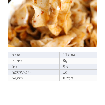
ኃይል፡
11 ኪካል
ፕሮቲን፡
0g
ስብ፡
0 ግ
ካርቦሃይድሬት፡
1g
ሶዲየም፡
0 ሚ.ግ.