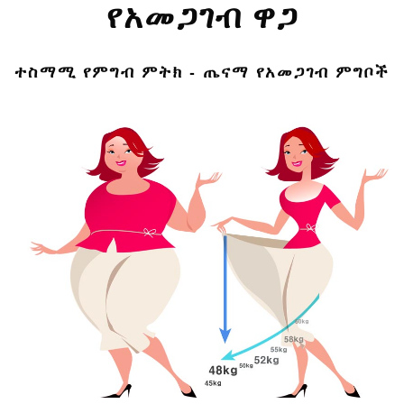
የአመጋገብ ዋጋ
ተስማሚ የምግብ ምትክ - ጤናማ የአመጋገብ ምግቦች