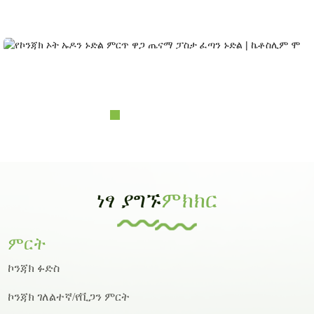
አምራች እና ኦዲኤም እና ኦቢኤም፣ የራስ ባለቤትነት ያላቸው ግዙፍ የእፅዋት መሠረቶች፤ የላቦራቶሪ
ሪአርች እና የዲዛይን አቅም......
የኮንጃክ ኦት ኡዶን ኑድልስ ምርጥ ዋጋ ጤናማ ያለፈ...
ነፃ ያግኙ
ምክክር
ምርት
ኮንጃክ ፉድስ
ኮንጃክ ገለልተኛ/የቪጋን ምርት