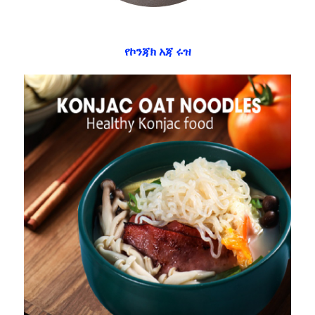
የኮንጃክ አጃ ሩዝ