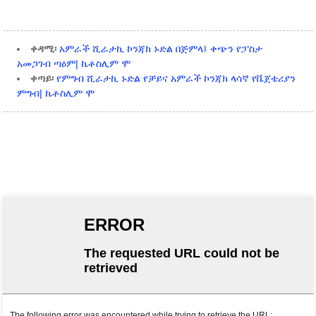
ቀዳሚ፡
አምራች ሺራታኪ ኮንጃክ ኑድል በጅምላ፤ ቀጭን የፓስታ
አመጋገብ ጣዕም| ኬቶስሊም ሞ
ቀጣይ፡
የምግብ ሺራታኪ ኑድል የቻይና አምራች ኮንጃክ ላሳኛ የቬጀቴሪያን
ምግብ| ኬቶስሊም ሞ