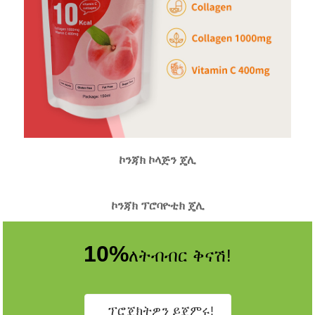
ኮንጃክ ኮላጅን ጄሊ
ኮንጃክ ፕሮባዮቲክ ጄሊ
10%
ለትብብር ቅናሽ!
ፕሮጀክትዎን ይጀምሩ!