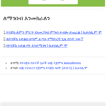
ለማንበብ እንመክራለን
1,
ኮንጃክ ለምን ምርጥ የአመጋገብ ምግብ ተብሎ ይጠራል | ኬቶስሊም ሞ
2,
ለኮንጃክ ኑድልስ በጣም ፈጣኑ የማድረሻ ጊዜ ስንት ነው?
3,
የኮንጃክ ኑድል የት እንደሚገዛ | ኬቶስሊም ሞ
ቀዳሚ፡
የኮንጃክ የድንች ኳሶች ብጁ የጅምላ ketoslimmo
ቀጣይ፡
ብጁ የተደረገ የጅምላ ኮንጃክ ላዛኝ (ቀጭን) | ኬቶስሊሞ