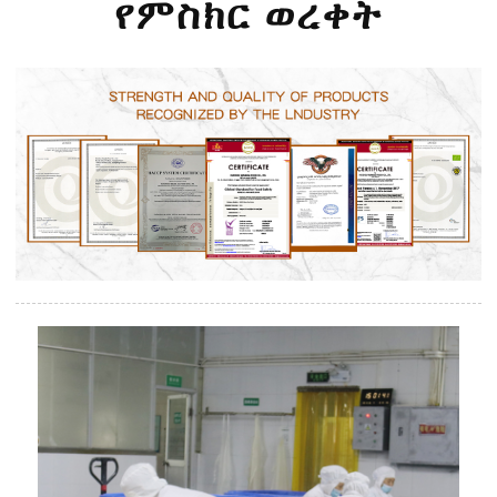
የምስክር ወረቀት