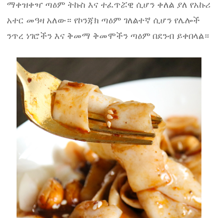
ማቀዝቀዣ ጣዕም ትኩስ እና ተፈጥሯዊ ሲሆን ቀለል ያለ የአኩሪ
አተር መዓዛ አለው። የኮንጃክ ጣዕም ገለልተኛ ሲሆን የሌሎች
ንጥረ ነገሮችን እና ቅመማ ቅመሞችን ጣዕም በደንብ ይቀበላል።