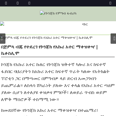
ምርት
መነሻ
ኮንጃክ ፉድስ
የኮንጃክ ኑድል
ኮንጃክ ኑድል
በጅምላ ብጁ የተደረገ የኮንጃክ የአኩሪ አተር ማቀዝቀዣ |
ኬቶስሊሞ
ኮንጃክ የአኩሪ አተር ኩለር የኮንጃክ ዝቅተኛ ካሎሪ እና ከፍተኛ
ፋይበር ባህሪያትን ከአኩሪ አተር ከፍተኛ ጥራት ካለው የአትክልት
ፕሮቲን ጋር በማጣመር በምግብዎ ላይ ድርብ አመጋገብን
ይጨምራል። ለስላሳ ሸካራነት ያለው እና ቀላል የአኩሪ አተር ጣዕም
ያለው ሲሆን ለተለያዩ ቀዝቃዛ ምግቦች፣ ለወይራ ጥብስ ወይም
ለሞቅ ማሰሮዎች ተስማሚ ነው።
ከመደበኛው የኮንጃክ አኩሪ አተር ማቀዝቀዣ በተጨማሪ፣