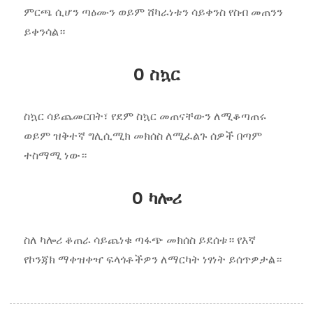
ምርጫ ሲሆን ጣዕሙን ወይም ሸካራነቱን ሳይቀንስ የስብ መጠንን
ይቀንሳል።
0 ስኳር
ስኳር ሳይጨመርበት፣ የደም ስኳር መጠናቸውን ለሚቆጣጠሩ
ወይም ዝቅተኛ ግሊሲሚክ መክሰስ ለሚፈልጉ ሰዎች በጣም
ተስማሚ ነው።
0 ካሎሪ
ስለ ካሎሪ ቆጠራ ሳይጨነቁ ጣፋጭ መክሰስ ይደሰቱ። የእኛ
የኮንጃክ ማቀዝቀዣ ፍላጎቶችዎን ለማርካት ነፃነት ይሰጥዎታል።