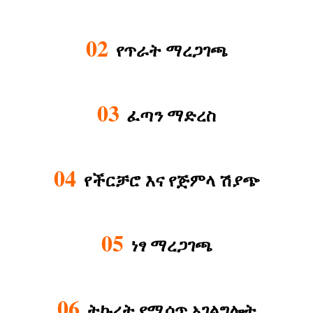
02
የጥራት ማረጋገጫ
03
ፈጣን ማድረስ
04
የችርቻሮ እና የጅምላ ሽያጭ
05
ነፃ ማረጋገጫ
06
ትኩረት የሚሰጥ አገልግሎት