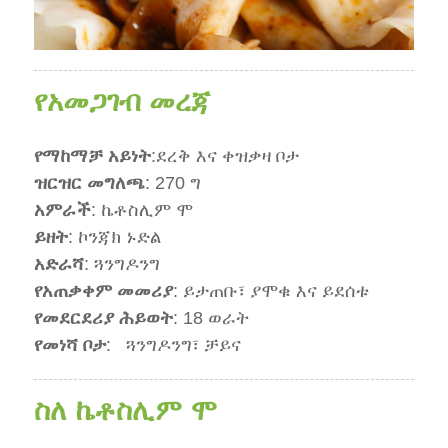
የአመጋገብ መረጃ
የማከማቻ አይነት
:
ደረቅ እና ቀዝቃዛ ቦታ
ዝርዝር መግለጫ
: 270 ግ
አምራች
: ኬቶስሊም ሞ
ይዘት
: ኮንጃክ ኑድል
አድራሻ
: ጓንግዶንግ
የአጠቃቀም መመሪያ
: ይታጠቡ፣ ያሞቁ እና ይደሰቱ
የመደርደሪያ ሕይወት
: 18 ወራት
የመነሻ ቦታ
:
ጓንግዶንግ፣ ቻይና
ስለ ኬቶስሊም ሞ