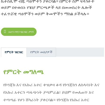
ኬቶስሊሞ ብጁ ጣዕሞችን ያቀርባል። በምርት ስም ፍላጎቶች
ወይም በተወሰኑ የገበያ ምርጫዎች ላይ በመመስረት ሌሎች
ተፈጥሯዊ ጣዕሞችን ወይም ቅመሞችን ማከል ይችላሉ።
አሁን የዋጋ ዝርዝር ያግኙ
የምርት ዝርዝር
የምርት መለያዎች
የምርት መግለጫ
የኮንጃክ እና የአኩሪ አተር ቀዝቃዛ ቆዳ የኮንጃክን ለስላሳነት እና
የአኩሪ አተርን ጣፋጭነት ያጣምራል፣ ይህም የመለጠጥ እና
ተጣጣፊ የሆነ ሸካራነት ያቀርባል። የኮንጃክ የአኩሪ አተር