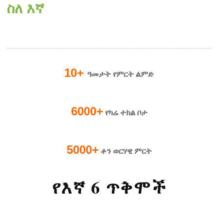
ስለ እኛ
10+
ዓመታት የምርት ልምድ
6000+
የካሬ ተክል ቦታ
5000+
ቶን ወርሃዊ ምርት
የእኛ 6 ጥቅሞች