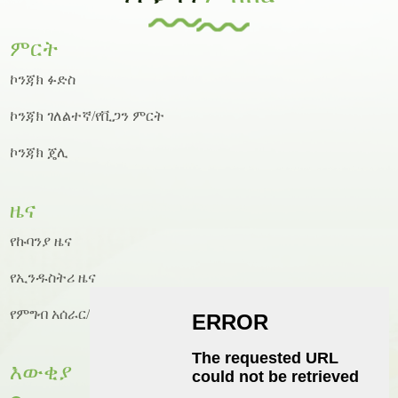
ምርት
ኮንጃክ ፉድስ
ኮንጃክ ገለልተኛ/የቪጋን ምርት
ኮንጃክ ጄሊ
ዜና
የኩባንያ ዜና
የኢንዱስትሪ ዜና
የምግብ አሰራር/የምግብ አሰራር ዜና
እውቂያ