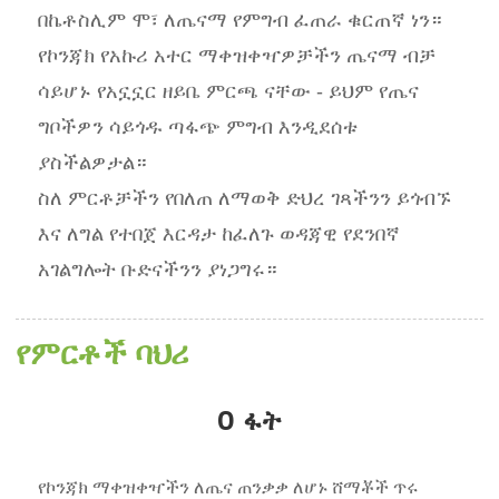
በኬቶስሊም ሞ፣ ለጤናማ የምግብ ፈጠራ ቁርጠኛ ነን።
የኮንጃክ የአኩሪ አተር ማቀዝቀዣዎቻችን ጤናማ ብቻ
ሳይሆኑ የአኗኗር ዘይቤ ምርጫ ናቸው - ይህም የጤና
ግቦችዎን ሳይጎዱ ጣፋጭ ምግብ እንዲደሰቱ
ያስችልዎታል።
ስለ ምርቶቻችን የበለጠ ለማወቅ ድህረ ገጻችንን ይጎብኙ
እና ለግል የተበጀ እርዳታ ከፈለጉ ወዳጃዊ የደንበኛ
አገልግሎት ቡድናችንን ያነጋግሩ።
የምርቶች ባህሪ
0 ፋት
የኮንጃክ ማቀዝቀዣችን ለጤና ጠንቃቃ ለሆኑ ሸማቾች ጥሩ