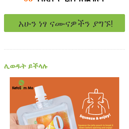
አሁን ነፃ ናሙናዎችን ያግኙ!
ሊወዱት ይችላሉ