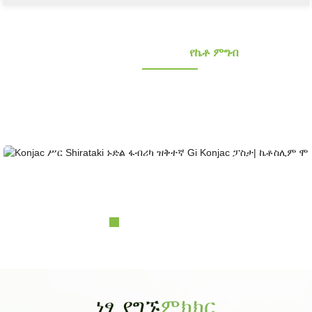
የኮንጃክ የምግብ አቅራቢዎች
የኬቶ ምግብ
ጤናማ ዝቅተኛ ካርቦሃይድሬት እና ጤናማ ዝቅተኛ ካርቦሃይድሬት እና ኬቶ ኮንጃክ ምግቦችን
ይፈልጋሉ? ከ10 ተጨማሪ ዓመታት በላይ የተሸለሙ እና የተረጋገጠ የኮንጃክ አቅራቢ። የኦሪጂናል ዕቃ
አምራች እና ኦዲኤም እና ኦቢኤም፣ የራስ ባለቤትነት ያላቸው ግዙፍ የእፅዋት መሠረቶች፤ የላቦራቶሪ
ሪአርች እና የዲዛይን አቅም......
Konjac Root Shirataki Noodles Factory Low Gi Ko...
ነፃ ያግኙ
ምክክር