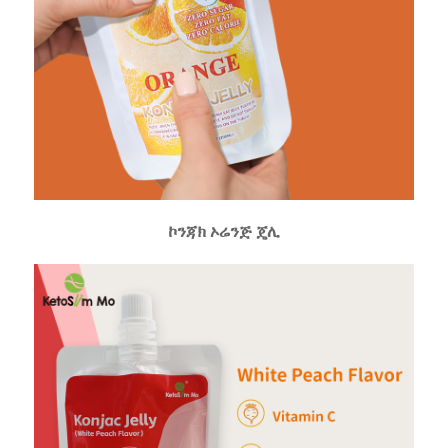
ኮንጃክ ኦሬንጅ ጄሊ