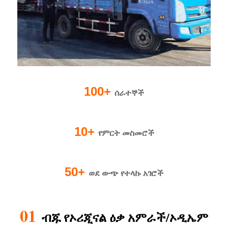
100+
ሰራተኞች
10+
የምርት መስመሮች
50+
ወደ ውጭ የተላኩ አገሮች
01
ብጁ የኦሪጂናል ዕቃ አምራች/ኦዲኤም