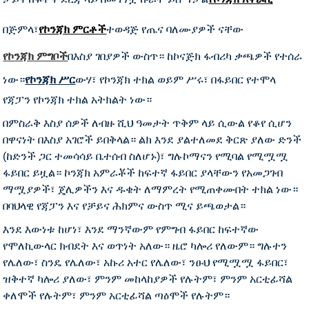
በጅምላ፣
የኮንጃክ ምርቶች
ተወዳጅ የጤና ባለሙያዎች ናቸው
የኮንጃክ ምግቦች
በእስያ ገበያዎች ውስጥ። ከኮናጅክ ፋብሪካ ቃጫዎች የተሰራ
ነው።
የኮንጃክ ሥር
ውሃ፣ የኮንጃክ ተክል ወይም ሥሩ፣ በፋይበር የተሞላ
የጃፓን የኮንጃክ ተክል አትክልት ነው።
በምስራቅ እስያ ሰዎች ለብዙ ሺህ ዓመታት ጥቅም ላይ ሲውል የቆየ ሲሆን
በዋናነት በእስያ አገሮች ይበቅላል። ልክ እንደ ያልተለመደ ቅርጽ ያለው ድንች
(ከድንች ጋር ተመሳሳይ ቤተሰብ ስለሆኑ)፣ ግሉኮማናን የሚባል የሚሟሟ
ፋይበር ይዟል። ኮንጃክ አምራቾች ከፍተኛ ፋይበር ያላቸውን የአመጋገብ
ማሟያዎች፣ ጄሊዎችን እና ዱቄት ለማምረት የሚጠቀሙበት ተክል ነው።
በባህላዊ የጃፓን እና የቻይና ሕክምና ውስጥ ሚና ይጫወታል።
እንደ እውነቱ ከሆነ፣ እንደ ማንኛውም የምግብ ፋይበር ከፍተኛው
የሞለኪውላር ክብደት እና ወጥነት አለው። ዜሮ ካሎሪ የለውም። ግሉተን
የሌለው፣ ስንዴ የሌለው፣ አኩሪ አተር የሌለው፣ ንፁህ የሚሟሟ ፋይበር፣
ዝቅተኛ ካሎሪ ያለው፣ ምንም መከላከያዎች የሉትም፣ ምንም አርቲፊሻል
ቀለሞች የሉትም፣ ምንም አርቲፊሻል ጣዕሞች የሉትም።