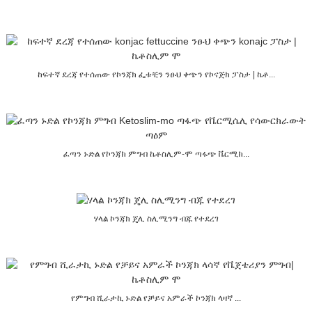
ከፍተኛ ደረጃ የተሰጠው የኮንጃክ ፌቱቺን ንፁህ ቀጭን የኮናጅክ ፓስታ | ኬቶ...
ፈጣን ኑድል የኮንጃክ ምግብ ኬቶስሊም-ሞ ጣፋጭ ቬርሚክ...
ሃላል ኮንጃክ ጄሊ ስሊሚንግ ብጁ የተደረገ
የምግብ ሺራታኪ ኑድል የቻይና አምራች ኮንጃክ ላዛኛ ...