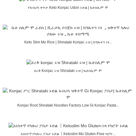
የፋብሪካ ቀጥታ Keto Konjac Udon ኑድል | ኬቶስሊም ሞ
Keto Slim Mo Rice | Shirataki Konjac ሩዝ | ከግሉተን ነፃ...
ደረቅ Konjac ሩዝ Shirataki ሩዝ | ኬቶስሊም ሞ
Konjac Root Shirataki Noodles Factory Low Gi Konjac Pasta...
አነስተኛ የካሎሪ ፓስታ ኑድል 丨Ketoslim Mo Gluten-Free ካሮት...