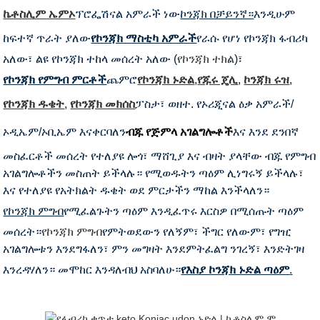
ኬቶስሊም ኤምኦ
ፕሮፌሽናል አምራች ነው
ኮንጃክ በቻይንኛ።
እንዲሁም
ከፍተኛ ጥራት ያለው
የኮንጃክ ማስቲካ አምራች
የራሱ የሆነ የኮንጃክ ፋብሪካ
አለው፣ ልዩ የኮንጃክ ተከላ መሰረት አለው (
የኮንጃክ ተክል
)፣
የኮንጃክ የምግብ ምርቶች
ጨምሮ
የኮንጃክ ኑድል
,
የጁሩ ጄሊ
,
ኮንጃክ ሩዝ
,
የኮንጃክ ዱቄት
,
የኮንጃክ መክሰስ
ፓስታ፣ ወዘተ. የኦሪጂናል ዕቃ አምራች/
ኦዲኤም/ኦቢኤም እናቀርባለን
ብጁ የጅምላ አገልግሎቶች
እና እንደ ደንበኛ
መስፈርቶች መሰረት የተለያዩ ሎጎ፣ ማሸጊያ እና ብዛት ያላቸው ብጁ የምግብ
አገልግሎቶችን መስጠት ይችላሉ። የሚወዱትን ጣዕም ሊነግሩኝ ይችላሉ፣
እና የተለያዩ የአትክልት ዱቄት ወደ ምርታችን ማከል እንችላለን።
የኮንጃክ ምግብ
የሚፈልጉትን ጣዕም እንዲፈጥሩ እርስዎ በሚሰጡት ጣዕም
መሰረት።
የኮንጃክ ምግብ
የምትወደውን የለኝም፣ ችግር የለውም፣ የግዢ
አገልግሎቱን እንደግፋለን፣ ምን መግዛት እንደምትፈልግ ንገረኝ፣ እንድትገዛ
እንረዳሃለን። መሞከር እንዳለብህ አስባለሁ።
የእስያ ኮንጃክ ኑድል ጣዕም
.