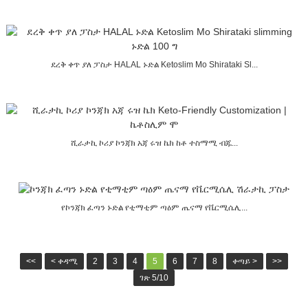
ደረቅ ቀጥ ያለ ፓስታ HALAL ኑድል Ketoslim Mo Shirataki Sl...
ሺራታኪ ኮሪያ ኮንጃክ አጃ ሩዝ ኬክ ከቶ ተስማሚ ብጁ...
የኮንጃክ ፈጣን ኑድል የቲማቲም ጣዕም ጤናማ የቬርሚሴሊ...
<<
< ቀዳሚ
2
3
4
5
6
7
8
ቀጣይ >
>>
ገጽ 5/10