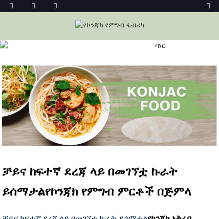
ኮንጃክ ፉድስ
መነሻ
ኮንጃክ ፉድስ
ቻይና ከፍተኛ ደረጃ ላይ በመገኘቷ ኩራት
ይሰማታል
የኮንጃክ የምግብ ምርቶች በጅምላ
ቻይና ከፍተኛ ደረጃ ላይ በመገኘቷ ኩራት ይሰማታል
የኮንጃክ አቅራቢ