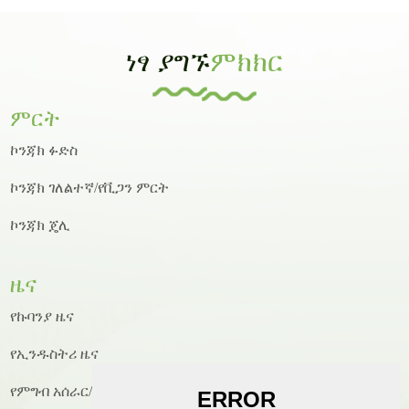
ነፃ ያግኙ
ምክክር
ምርት
ኮንጃክ ፉድስ
ኮንጃክ ገለልተኛ/የቪጋን ምርት
ኮንጃክ ጄሊ
ዜና
የኩባንያ ዜና
የኢንዱስትሪ ዜና
የምግብ አሰራር/የምግብ አሰራር ዜና