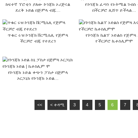
ከፍተኛ ፕሮቲን ያለው ኮንጃክ ኦሪጅናል
የኮንጃክ ፈጣን የኦትሜል ገብስ
ደረቅ ኑድል በጅምላ ብጁ...
በችርቻሮ ሊሸጥ ይችላል…
ጥቁር ሩዝ ኮንጃክ ቨርሚሴሊ የጅምላ
የኮንጃክ ኬልፕ ኑድልስ የጅምላ 
ችርቻሮ ብጁ የተደረገ
የችርቻሮ ኬቶስሊምሞ
የኮንጃክ ኑድል ቀጭን ፓስታ በጅምላ
ኦርጋኒክ የኮንጃክ ኑድል...
<<
< ቀዳሚ
3
4
5
6
7