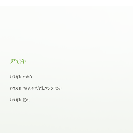
ምርት
ኮንጃክ ፉድስ
ኮንጃክ ገለልተኛ/የቪጋን ምርት
ኮንጃክ ጄሊ