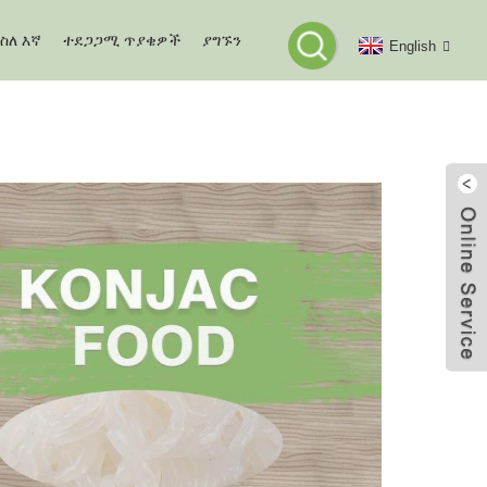
ስለ እኛ
ተደጋጋሚ ጥያቄዎች
ያግኙን
English