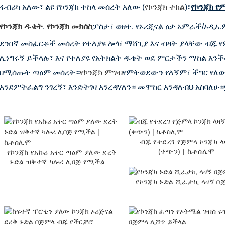
ፋብሪካ አለው፣ ልዩ የኮንጃክ ተከላ መሰረት አለው (
የኮንጃክ ተክል
)፣
የኮንጃክ የ
የኮንጃክ ዱቄት
,
የኮንጃክ መክሰስ
ፓስታ፣ ወዘተ. የኦሪጂናል ዕቃ አምራች/ኦዲኤ
ደንበኛ መስፈርቶች መሰረት የተለያዩ ሎጎ፣ ማሸጊያ እና ብዛት ያላቸው ብጁ
ሊነግሩኝ ይችላሉ፣ እና የተለያዩ የአትክልት ዱቄት ወደ ምርታችን ማከል እንች
በሚሰጡት ጣዕም መሰረት።
የኮንጃክ ምግብ
የምትወደውን የለኝም፣ ችግር የለው
እንደምትፈልግ ንገረኝ፣ እንድትገዛ እንረዳሃለን። መሞከር እንዳለብህ አስባለሁ።
ብጁ የተደረገ የጅምላ ኮንጃክ ላ
(ቀጭን) | ኬቶስሊሞ
የኮንጃክ የአኩሪ አተር ጣዕም ያለው ደረቅ
ኑድል ዝቅተኛ ካሎሪ ሊበጅ የሚችል ...
የኮንጃክ ኑድል ሺራታኪ ላዛኝ በ