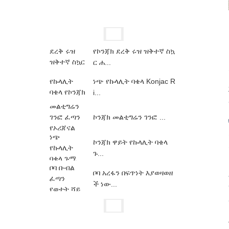
የኮንጃክ ደረቅ ሩዝ ዝቅተኛ ስኳ
ር ሐ...
ነጭ የኩላሊት ባቄላ Konjac R
i...
ኮንጃክ መልቲግሬን ገንፎ ...
ኮንጃክ ዋይት የኩላሊት ባቄላ
ጉ...
ቦባ አረፋን በፍጥነት እያወዛወዘ
ች ነው...