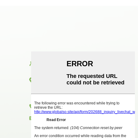
እውቂያ
ክፍል 1416 ፣ ፎቅ 14 ፣ ጁንሃኦ ዓለም አቀፍ ህንፃ ፣
ቁጥር 2 ፣ ቼንጂያንግ ዞንግካይ ጎዳና ፣ ሁዪቼንግ
አውራጃ ፣ ሁዩዙ ከተማ
+86 18825458362
zkxkonjac@hzzkx.com