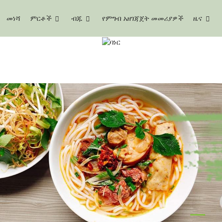
መነሻ
ምርቶች
ብጁ
የምግብ አዘገጃጀት መመሪያዎች
ዜና
ኮንጃክ ፉድስ
መነሻ
ኮንጃክ ፉድስ