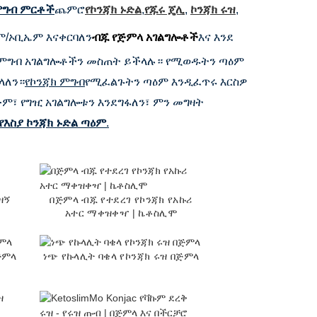
ምግብ ምርቶች
ጨምሮ
የኮንጃክ ኑድል
,
የጁሩ ጄሊ
,
ኮንጃክ ሩዝ
,
ም/ኦቢኤም እናቀርባለን
ብጁ የጅምላ አገልግሎቶች
እና እንደ
 የምግብ አገልግሎቶችን መስጠት ይችላሉ። የሚወዱትን ጣዕም
ላለን።
የኮንጃክ ምግብ
የሚፈልጉትን ጣዕም እንዲፈጥሩ እርስዎ
ም፣ የግዢ አገልግሎቱን እንደግፋለን፣ ምን መግዛት
የእስያ ኮንጃክ ኑድል ጣዕም
.
ዛኝ
በጅምላ ብጁ የተደረገ የኮንጃክ የአኩሪ
አተር ማቀዝቀዣ | ኬቶስሊሞ
ጅምላ
ነጭ የኩላሊት ባቄላ የኮንጃክ ሩዝ በጅምላ