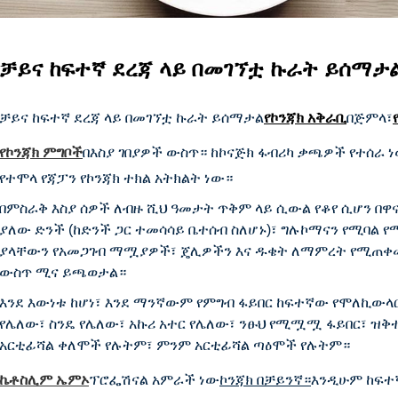
ቻይና ከፍተኛ ደረጃ ላይ በመገኘቷ ኩራት ይሰማታ
ቻይና ከፍተኛ ደረጃ ላይ በመገኘቷ ኩራት ይሰማታል
የኮንጃክ አቅራቢ
በጅምላ፣
የኮንጃክ ምግቦች
በእስያ ገበያዎች ውስጥ። ከኮናጅክ ፋብሪካ ቃጫዎች የተሰራ 
የተሞላ የጃፓን የኮንጃክ ተክል አትክልት ነው።
በምስራቅ እስያ ሰዎች ለብዙ ሺህ ዓመታት ጥቅም ላይ ሲውል የቆየ ሲሆን በዋናነ
ያለው ድንች (ከድንች ጋር ተመሳሳይ ቤተሰብ ስለሆኑ)፣ ግሉኮማናን የሚባል 
ያላቸውን የአመጋገብ ማሟያዎች፣ ጄሊዎችን እና ዱቄት ለማምረት የሚጠቀሙበት
ውስጥ ሚና ይጫወታል።
እንደ እውነቱ ከሆነ፣ እንደ ማንኛውም የምግብ ፋይበር ከፍተኛው የሞለኪውላር
የሌለው፣ ስንዴ የሌለው፣ አኩሪ አተር የሌለው፣ ንፁህ የሚሟሟ ፋይበር፣ ዝ
አርቲፊሻል ቀለሞች የሉትም፣ ምንም አርቲፊሻል ጣዕሞች የሉትም።
ኬቶስሊም ኤምኦ
ፕሮፌሽናል አምራች ነው
ኮንጃክ በቻይንኛ።
እንዲሁም ከፍተ