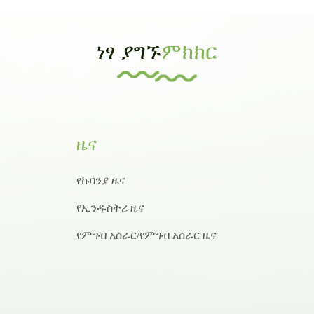
ነፃ ያግኙ
ምክክር
ዜና
የኩባንያ ዜና
የኢንዱስትሪ ዜና
የምግብ አሰራር/የምግብ አሰራር ዜና