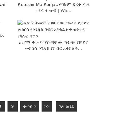
 ሩዝ
KetoslimMo Konjac የቫኩም ደረቅ ሩዝ
- የሩዝ ጡብ | Wh...
እና
ጤናማ ቅመም የበዛባቸው ጣፋጭ የቻይና
መክሰስ ኮንጃክ የክብር አትክልት...
8
9
ቀጣይ >
>>
ገጽ 6/10