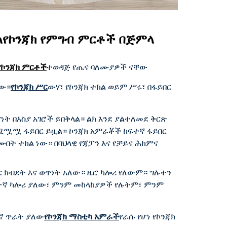
ል
የኮንጃክ የምግብ ምርቶች በጅምላ
የኮንጃክ ምርቶች
ተወዳጅ የጤና ባለሙያዎች ናቸው
ነው።
የኮንጃክ ሥር
ውሃ፣ የኮንጃክ ተክል ወይም ሥሩ፣ በፋይበር
ት በእስያ አገሮች ይበቅላል። ልክ እንደ ያልተለመደ ቅርጽ
የሚሟሟ ፋይበር ይዟል። ኮንጃክ አምራቾች ከፍተኛ ፋይበር
 ተክል ነው። በባህላዊ የጃፓን እና የቻይና ሕክምና
 ክብደት እና ወጥነት አለው። ዜሮ ካሎሪ የለውም። ግሉተን
ቅተኛ ካሎሪ ያለው፣ ምንም መከላከያዎች የሉትም፣ ምንም
ኛ ጥራት ያለው
የኮንጃክ ማስቲካ አምራች
የራሱ የሆነ የኮንጃክ