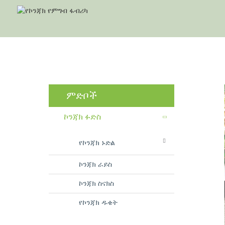
ምድቦች
ኮንጃክ ፉድስ
የኮንጃክ ኑድል
ኮንጃክ ራይስ
ኮንጃክ ስናክስ
የኮንጃክ ዱቄት